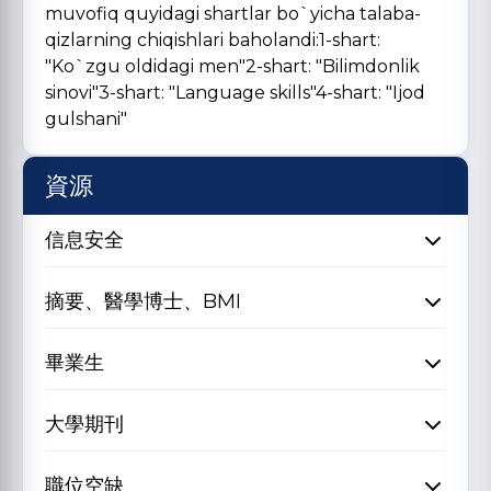
muvofiq quyidagi shartlar bo`yicha talaba-
qizlarning chiqishlari baholandi:1-shart:
"Ko`zgu oldidagi men"2-shart: "Bilimdonlik
sinovi"3-shart: "Language skills"4-shart: "Ijod
gulshani"
資源
信息安全
摘要、醫學博士、BMI
畢業生
大學期刊
職位空缺