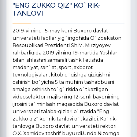
"ENG ZUKKO QIZ" KO`RIK-
TANLOVI
2019-yilning 15-may kuni Buxoro davlat
universiteti faollar yig`ingohida O`zbekiston
Respublikasi Prezidenti Sh.M. Mirziyoyev
rahbarligida 2019 yilning 19-martida Yoshlar
bilan ishlashni samarali tashkil etishda
madaniyat, san`at, sport, axborot
texnologiyalari, kitob o`qishga qiziqishni
oshirish bo`yicha 5 ta muhim tashabbusni
amalga oshirish to`g`risida o`tkazilgan
videoselektor majlisining 12-sonli bayonining
ijrosini ta`minlash maqsadida Buxoro davlat
universiteti talaba-qizlari o`rtasida "Eng
zukko qiz" ko`rik-tanlovi o`tkazildi. Ko`rik-
tanlovga Buxoro davlat universiteti rektori
O.X. Xamidov tashrif buyurdi.Unda Nizomga