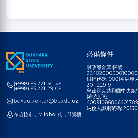
必備條件
財政部金庫 帳號:
2340200030010000
銀行代碼: 00014 納
(+998) 65 221-30-46
201122919
(+998) 65 221-29-06
烏茲別克共和國中央銀
(布克斯杜:
buxdu_rektor@buxdu.uz
40091086006401709
納稅人識別號碼: 20150
布哈拉市，M.Iqbol 街，11號樓