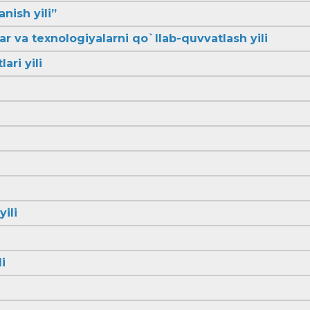
anish yili”
lar va texnologiyalarni qo`llab-quvvatlash yili
ari yili
yili
i