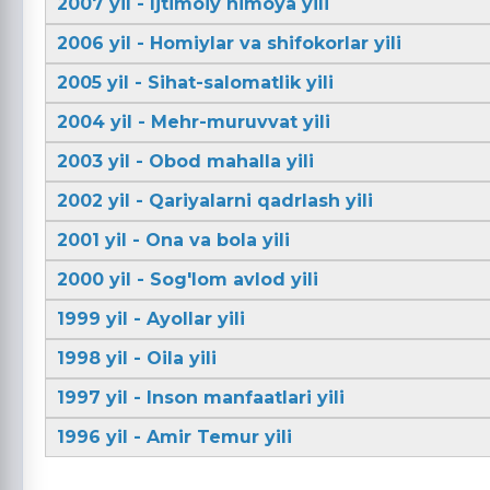
2007 yil - Ijtimoiy himoya yili
2006 yil - Homiylar va shifokorlar yili
2005 yil - Sihat-salomatlik yili
2004 yil - Mehr-muruvvat yili
2003 yil - Obod mahalla yili
2002 yil - Qariyalarni qadrlash yili
2001 yil - Ona va bola yili
2000 yil - Sog'lom avlod yili
1999 yil - Ayollar yili
1998 yil - Oila yili
1997 yil - Inson manfaatlari yili
1996 yil - Amir Temur yili