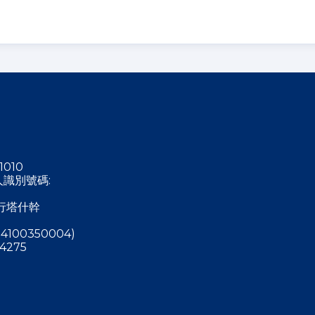
1010
稅人識別號碼:
行塔什幹
4100350004)
4275