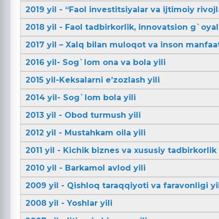
2019 yil - “Faol investitsiyalar va ijtimoiy rivojl
2018 yil - Faol tadbirkorlik, innovatsion g`oya
2017 yil – Xalq bilan muloqot va inson manfaatl
2016 yil- Sog`lom ona va bola yili
2015 yil-Keksalarni e’zozlash yili
2014 yil- Sog`lom bola yili
2013 yil - Obod turmush yili
2012 yil - Mustahkam oila yili
2011 yil - Kichik biznes va xususiy tadbirkorlik 
2010 yil - Barkamol avlod yili
2009 yil - Qishloq taraqqiyoti va faravonligi yil
2008 yil - Yoshlar yili