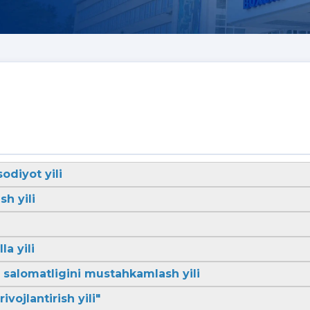
sodiyot yili
sh yili
la yili
li salomatligini mustahkamlash yili
ivojlantirish yili"