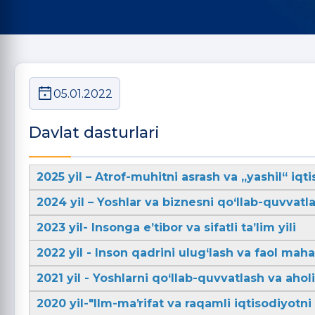
05.01.2022
Davlat dasturlari
2025 yil – Atrof-muhitni asrash va „yashil“ iqti
2024 yil – Yoshlar va biznesni qo‘llab-quvvatla
2023 yil- Insonga e’tibor va sifatli ta’lim yili
2022 yil - Inson qadrini ulug‘lash va faol mahal
2021 yil - Yoshlarni qo‘llab-quvvatlash va aho
2020 yil-"Ilm-maʼrifat va raqamli iqtisodiyotni r