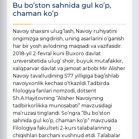
Bu bo’ston sahnida gul ko’p,
chaman ko’p
Navoiy shaxsini ulug’lash, Navoiy ruhiyatini
ongimizga singdirish, uning asarlarini o’ganish
har bir yosh avlodning maqsadi va vazifasidir.
2018-yil 2-fevral kuni Buxoro davlat
universitetida ulug’ shoir, buyuk mutafakkir,
xalqparvar davlat va jamoat arbobi Mir Alisher
Navoiy tavalludining 577 yilligiga bag’ishlab
navoiyxonlik kechasi o’tkazildi.Tadbirda
filologiya fanlari nomzodi, dotsent
Sh.A.Hayitovning “Alisher Navoiyning
tadbirkorlikka munosabati” mavzusidagi
ma’ruzasi tinglandi. So’ngra “Bu bo’ston
sahnida gul ko’p, chaman ko’p“ mavzusida
Filologiya fakulteti 2-kurs talabalarining
chiqishlari barchani xushnud etdi. Talabalar