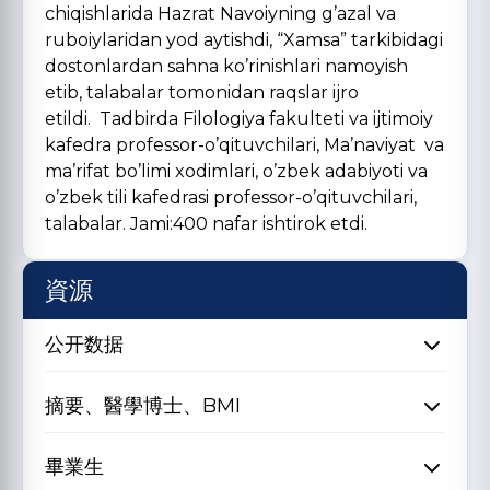
chiqishlarida Hazrat Navoiyning g’azal va
ruboiylaridan yod aytishdi, “Xamsa” tarkibidagi
dostonlardan sahna ko’rinishlari namoyish
etib, talabalar tomonidan raqslar ijro
etildi. Tadbirda Filologiya fakulteti va ijtimoiy
kafedra professor-o’qituvchilari, Ma’naviyat va
ma’rifat bo’limi xodimlari, o’zbek adabiyoti va
o’zbek tili kafedrasi professor-o’qituvchilari,
talabalar. Jami:400 nafar ishtirok etdi.
資源
公开数据
摘要、醫學博士、BMI
畢業生