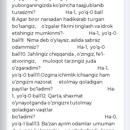
yuborganingizda ko‘pincha taajjublanib
turasizmi? Ha-1, yo‘q-0 ball
8.Agar biror narsadan hadiksirab turgan
bo‘lsangiz, o‘zgalar fikrini tinglash va idrok
etishingiz mumkinmi?- Ha-1, yo‘q-0
ball9. Nima deb o‘ylaysiz, aslida sabrsiz
odammisiz? Ha-1, yo‘q-0
ball10. Jahlingiz chiqqanda , o‘zingiz, fe‘l-
atvoringiz, muloqot tarzingiz juda
o‘zgaradimi? Ha-1,
yo‘q-0 ball11.Ozgina ichimlik ichsangiz ham
o‘zingizni nazorat etolmay qoladigan
paytlar bo‘ladimi? Ha-
1, yo‘q-0 ball12. Qarta, shaxmat
o‘ynayotganda o‘zingizni tutolmay
qoladigan vaqtlar
bo‘ladimi? Ha-0,
yo‘q-1 ball13. Ba‘zan ayrim odamlar umuman