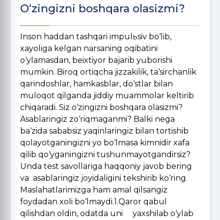
O‘zingizni boshqara olasizmi?
Inson haddan tashqari impulьsiv bo‘lib,
xayoliga kelgan narsaning oqibatini
o‘ylamasdan, beixtiyor bajarib yuborishi
mumkin. Biroq ortiqcha jizzakilik, ta‘sirchanlik
qarindoshlar, hamkasblar, do‘stlar bilan
muloqot qilganda jiddiy muammolar keltirib
chiqaradi. Siz o‘zingizni boshqara olasizmi?
Asablaringiz zo‘riqmaganmi? Balki nega
ba‘zida sababsiz yaqinlaringiz bilan tortishib
qolayotganingizni yo bo‘lmasa kimnidir xafa
qilib qo‘yganingizni tushunmayotgandirsiz?
Unda test savollariga haqqoniy javob bering
va asablaringiz joyidaligini tekshirib ko‘ring.
Maslahatlarimizga ham amal qilsangiz
foydadan xoli bo‘lmaydi.1.Qaror qabul
qilishdan oldin, odatda uni yaxshilab o‘ylab