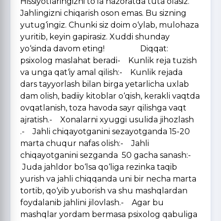
Hissiyotlaringizni to‘la nazoratda tuta olasiz.
Jahlingizni chiqarish oson emas. Bu sizning
yutug‘ingiz. Chunki siz doim o‘ylab, mulohaza
yuritib, keyin gapirasiz. Xuddi shunday
yo‘sinda davom eting! Diqqat:
psixolog maslahat beradi- Kunlik reja tuzish
va unga qat‘iy amal qilish:- Kunlik rejada
dars tayyorlash bilan birga yetarlicha uxlab
dam olish, badiiy kitoblar o‘qish, kerakli vaqtda
ovqatlanish, toza havoda sayr qilishga vaqt
ajratish.- Xonalarni xyuggi usulida jihozlash
.- Jahli chiqayotganini sezayotganda 15-20
marta chuqur nafas olish:- Jahli
chiqayotganini sezganda 50 gacha sanash:-
Juda jahldor bo‘lsa qo‘liga rezinka taqib
yurish va jahli chiqqanda uni bir necha marta
tortib, qo‘yib yuborish va shu mashqlardan
foydalanib jahlini jilovlash.- Agar bu
mashqlar yordam bermasa psixolog qabuliga