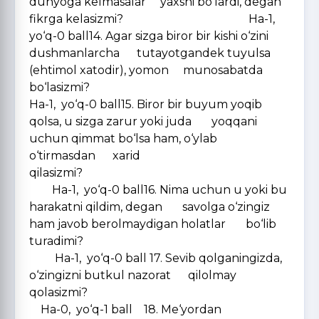
dunyoga kelmasalar yaxshi bo‘lardi, degan
fikrga kelasizmi? Ha-1,
yo‘q-0 ball14. Agar sizga biror bir kishi o‘zini
dushmanlarcha tutayotgandek tuyulsa
(ehtimol xatodir), yomon munosabatda
bo‘lasizmi?
Ha-1, yo‘q-0 ball15. Biror bir buyum yoqib
qolsa, u sizga zarur yoki juda yoqqani
uchun qimmat bo‘lsa ham, o‘ylab
o‘tirmasdan xarid
qilasizmi?
Ha-1, yo‘q-0 ball16. Nima uchun u yoki bu
harakatni qildim, degan savolga o‘zingiz
ham javob berolmaydigan holatlar bo‘lib
turadimi?
Ha-1, yo‘q-0 ball 17. Sevib qolganingizda,
o‘zingizni butkul nazorat qilolmay
qolasizmi?
Ha-0, yo‘q-1 ball 18. Me‘yordan