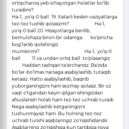
ortiqcharoq yeb-ichayotgan holatlar bo‘lib
turadimi
Ha-1, yo‘q-0 ball 19. Xatarli keskin vaziyatlarga
tez-tez tushib qolasizmi? Ha-1,
yo‘q-0 ball 20. Hissiyotlarga berilib,
bemulohaza biron-bir odamga ko‘pincha
bog‘lanib qolishingiz
mumkinmi? Ha-1, yo‘q-0
ball 11 va undan ortiq ball to‘plasangiz.
Haddan tashqari ta‘sirchansiz. Ba‘zida
bo‘lar-bo‘lmas narsaga asabiylashib, tutaqib
ketasiz. Hatto asabiylashib, baqirib
yuborganingizni ham sezmay qolasiz. Bir oz
vaqt o‘tgandan keyin qilgan ishingizdan
afsuslanish holati ham tez-tez uchrab turadi.
Nega asabiylashib ketganingizni
tushunmaysiz ham. Bu holning tez-tez
uchrab turishi asablaringiz zo‘riqishidandir.
Asablarning zo‘riqishiga kun tartibiga rioya