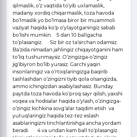
qilmaslik, o‘z vaqtida to‘yib uxlamaslik,
madaniy xordiq chiqarmaslik, toza havoda
bo‘lmaslik yo bo‘lmasa biror bir muammoli
vaziyat haqida ko‘p o‘ylayotganingiz sabab
bo‘lishi mumkin. 5 dan 10 ballgacha
to‘plasangiz. Siz bir oz ta‘sirchan odamsiz.
Ba‘zida nimadan jahlingiz chiqayotganini ham
to‘liq tushunmaysiz. O‘zingizga-o‘zingiz
jig‘ibiyron bo‘lib yurasiz. Garchi yaqin
insonlaringiz va o‘rtoqlaringizga baqirib
tashlashdan o‘zingizni tiyib qola olsangizda,
ammo ichingizdan asabiylashasiz. Bunday
paytda toza havoda ko‘proq sayr qilish, yaxshi
voqea va hodisalar haqida o‘ylash, o‘zingizga-
o‘zingiz kichkina sovg‘alar taqdim etish va
yutuqlaringiz haqida tez-tez eslash
asablaringizni tinchlantirishga ancha yordam
beradi. 4 va undan kam ball to‘plasangiz.