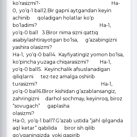
ko‘rasizmi?- Ha-
0, yo‘q-1 ball2.Bir gapni aytgandan keyin
achinib qoladigan holatlar ko‘p
bo‘ladimi? Ha-1,
yo‘q-0 ball 3.Biror nima sizni qattiq
asabiylashtirayotgan bo‘lsa, g‘azabingizni
yashira olasizmi?
Ha-1, yo‘q-0 ball4. Kayfiyatingiz yomon bo‘lsa,
ko‘pincha yuzaga chiqarasizmi? Ha-1,
yo‘q-0 ball5. Keyinchalik afsuslanadigan
qiliqlarni tez-tez amalga oshirib
turasizmi? Ha-1,
yo‘q-0 ball6.Biror kishidan g‘azablansangiz,
zahringizni darhol sochmay, keyinroq, biroz
“sovugach” gaplasha
olasizmi?
Ha-0, yo‘q-1 ball7.G‘azab ustida “jahl qilganda
aql ketar” qabilida biror ish qilib
qo‘yganingizda yoki gapirib