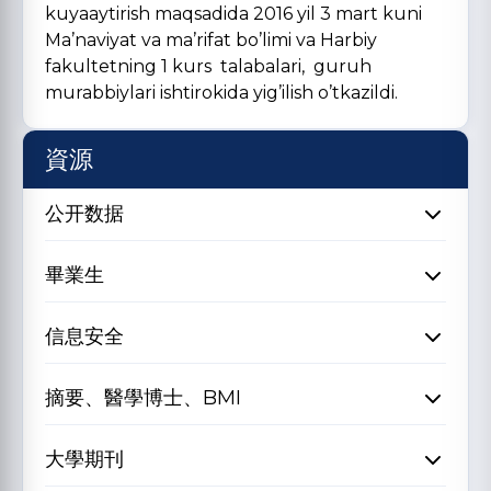
kuyaaytirish maqsadida 2016 yil 3 mart kuni
Ma’naviyat va ma’rifat bo’limi va Harbiy
fakultetning 1 kurs talabalari, guruh
murabbiylari ishtirokida yig’ilish o’tkazildi.
資源
公开数据
畢業生
信息安全
摘要、醫學博士、BMI
大學期刊