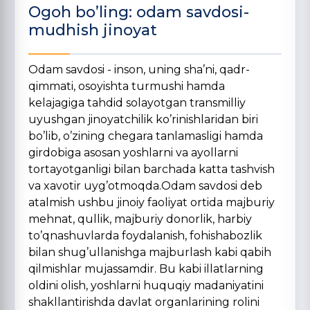
Ogoh bo’ling: odam savdosi-
mudhish jinoyat
Odam savdosi - inson, uning sha’ni, qadr-
qimmati, osoyishta turmushi hamda
kelajagiga tahdid solayotgan transmilliy
uyushgan jinoyatchilik ko’rinishlaridan biri
bo’lib, o’zining chegara tanlamasligi hamda
girdobiga asosan yoshlarni va ayollarni
tortayotganligi bilan barchada katta tashvish
va xavotir uyg’otmoqda.Odam savdosi deb
atalmish ushbu jinoiy faoliyat ortida majburiy
mehnat, qullik, majburiy donorlik, harbiy
to’qnashuvlarda foydalanish, fohishabozlik
bilan shug’ullanishga majburlash kabi qabih
qilmishlar mujassamdir. Bu kabi illatlarning
oldini olish, yoshlarni huquqiy madaniyatini
shakllantirishda davlat organlarining rolini