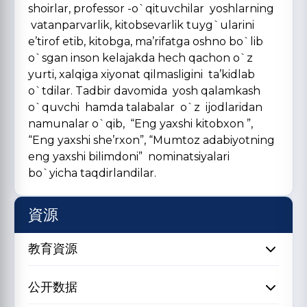
shoirlar, professor -o`qituvchilar yoshlarning
vatanparvarlik, kitobsevarlik tuyg`ularini
e’tirof etib, kitobga, ma’rifatga oshno bo`lib
o`sgan inson kelajakda hech qachon o`z
yurti, xalqiga xiyonat qilmasligini ta’kidlab
o`tdilar. Tadbir davomida yosh qalamkash
o`quvchi hamda talabalar o`z ijodlaridan
namunalar o`qib, “Eng yaxshi kitobxon ”,
“Eng yaxshi she’rxon”, “Mumtoz adabiyotning
eng yaxshi bilimdoni” nominatsiyalari
bo`yicha taqdirlandilar.
資源
教育資源
公开数据