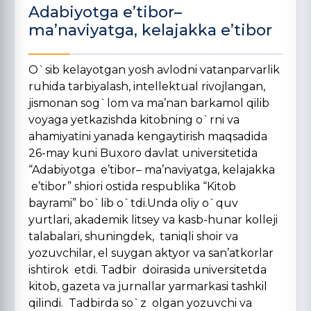
Adabiyotga e’tibor–
ma’naviyatga, kelajakka e’tibor
O`sib kelayotgan yosh avlodni vatanparvarlik
ruhida tarbiyalash, intellektual rivojlangan,
jismonan sog`lom va ma’nan barkamol qilib
voyaga yetkazishda kitobning o`rni va
ahamiyatini yanada kengaytirish maqsadida
26-may kuni Buxoro davlat universitetida
“Adabiyotga e’tibor– ma’naviyatga, kelajakka
e’tibor” shiori ostida respublika “Kitob
bayrami” bo`lib o`tdi.Unda oliy o`quv
yurtlari, akademik litsey va kasb-hunar kolleji
talabalari, shuningdek, taniqli shoir va
yozuvchilar, el suygan aktyor va san’atkorlar
ishtirok etdi. Tadbir doirasida universitetda
kitob, gazeta va jurnallar yarmarkasi tashkil
qilindi. Tadbirda so`z olgan yozuvchi va