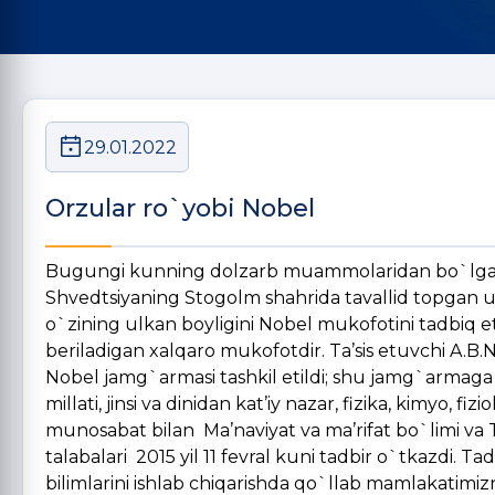
29.01.2022
Orzular ro`yobi Nobel
Bugungi kunning dolzarb muammolaridan bo`lgan 
Shvedtsiyaning Stogolm shahrida tavallid topgan u o
o`zining ulkan boyligini Nobel mukofotini tadbiq et
beriladigan xalqaro mukofotdir. Ta’sis etuvchi A.B
Nobel jamg`armasi tashkil etildi; shu jamg`armaga h
millati, jinsi va dinidan kat’iy nazar, fizika, kimyo, 
munosabat bilan Ma’naviyat va ma’rifat bo`limi va Ta
talabalari 2015 yil 11 fevral kuni tadbir o`tkazdi. T
bilimlarini ishlab chiqarishda qo`llab mamlakatimizni