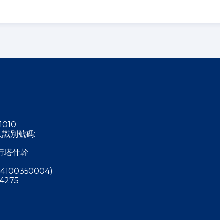
1010
稅人識別號碼:
行塔什幹
4100350004)
4275