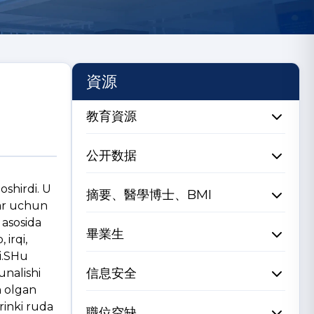
資源
教育資源
公开数据
oshirdi. U
摘要、醫學博士、BMI
lar uchun
 asosida
畢業生
irqi,
di.SHu
信息安全
unalishi
n olgan
rinki ruda
職位空缺