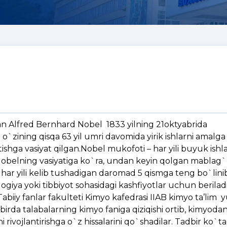
Alfred Bernhard Nobel 1833 yilning 21oktyabrida
`zining qisqa 63 yil umri davomida yirik ishlarni amalga 
ishga vasiyat qilgan.Nobel mukofoti – har yili buyuk ish
.Nobelning vasiyatiga ko`ra, undan keyin qolgan mablag`
ar yili kelib tushadigan daromad 5 qismga teng bo`linib, 
fiziologiya yoki tibbiyot sohasidagi kashfiyotlar uchun berila
biiy fanlar fakulteti Kimyo kafedrasi IIAB kimyo ta’lim y
adbirda talabalarning kimyo faniga qiziqishi ortib, kimyoda
 rivojlantirishga o`z hissalarini qo`shadilar. Tadbir ko`ta