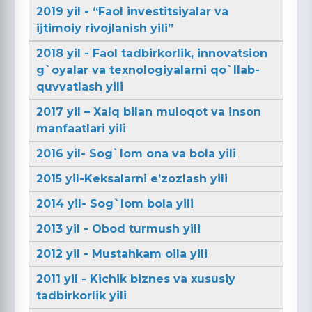
2019 yil - “Faol investitsiyalar va
ijtimoiy rivojlanish yili”
2018 yil - Faol tadbirkorlik, innovatsion
g`oyalar va texnologiyalarni qo`llab-
quvvatlash yili
2017 yil – Xalq bilan muloqot va inson
manfaatlari yili
2016 yil- Sog`lom ona va bola yili
2015 yil-Keksalarni e’zozlash yili
2014 yil- Sog`lom bola yili
2013 yil - Obod turmush yili
2012 yil - Mustahkam oila yili
2011 yil - Kichik biznes va xususiy
tadbirkorlik yili