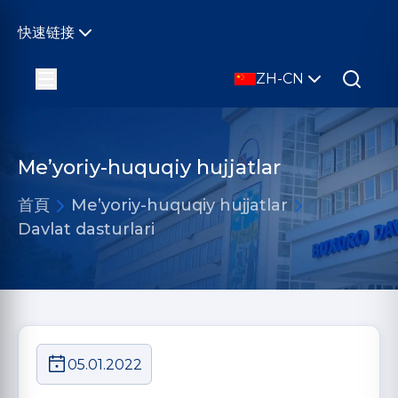
快速链接
ZH-CN
Me’yoriy-huquqiy hujjatlar
首頁
Me’yoriy-huquqiy hujjatlar
Davlat dasturlari
05.01.2022