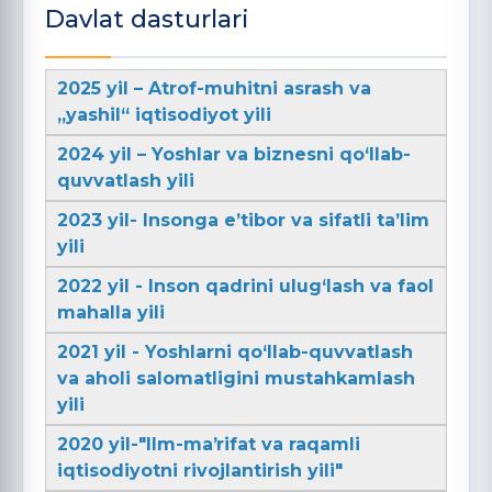
Davlat dasturlari
2025 yil – Atrof-muhitni asrash va
„yashil“ iqtisodiyot yili
2024 yil – Yoshlar va biznesni qo‘llab-
quvvatlash yili
2023 yil- Insonga e’tibor va sifatli ta’lim
yili
2022 yil - Inson qadrini ulug‘lash va faol
mahalla yili
2021 yil - Yoshlarni qo‘llab-quvvatlash
va aholi salomatligini mustahkamlash
yili
2020 yil-"Ilm-maʼrifat va raqamli
iqtisodiyotni rivojlantirish yili"