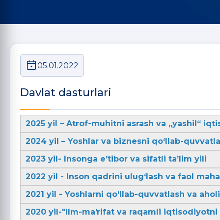
05.01.2022
Davlat dasturlari
2025 yil – Atrof-muhitni asrash va „yashil“ iqti
2024 yil – Yoshlar va biznesni qo‘llab-quvvatla
2023 yil- Insonga e’tibor va sifatli ta’lim yili
2022 yil - Inson qadrini ulug‘lash va faol mahal
2021 yil - Yoshlarni qo‘llab-quvvatlash va aho
2020 yil-"Ilm-maʼrifat va raqamli iqtisodiyotni r