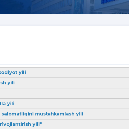
sodiyot yili
sh yili
la yili
li salomatligini mustahkamlash yili
ivojlantirish yili"