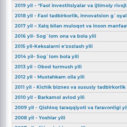
2019 yil - “Faol investitsiyalar va ijtimoiy rivojl
2018 yil - Faol tadbirkorlik, innovatsion g`oya
2017 yil – Xalq bilan muloqot va inson manfaatl
2016 yil- Sog`lom ona va bola yili
2015 yil-Keksalarni e’zozlash yili
2014 yil- Sog`lom bola yili
2013 yil - Obod turmush yili
2012 yil - Mustahkam oila yili
2011 yil - Kichik biznes va xususiy tadbirkorlik 
2010 yil - Barkamol avlod yili
2009 yil - Qishloq taraqqiyoti va faravonligi yil
2008 yil - Yoshlar yili