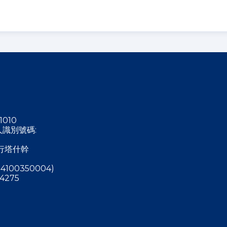
1010
稅人識別號碼:
行塔什幹
4100350004)
4275