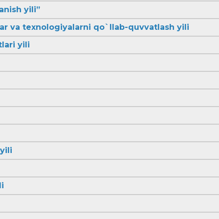
anish yili”
lar va texnologiyalarni qo`llab-quvvatlash yili
ari yili
yili
i