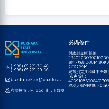
必備條件
財政部金庫 帳號:
2340200030010000
銀行代碼: 00014 納
(+998) 65 221-30-46
201122919
(+998) 65 221-29-06
烏茲別克共和國中央銀
(布克斯杜:
buxdu_rektor@buxdu.uz
40091086006401709
納稅人識別號碼: 20150
布哈拉市，M.Iqbol 街，11號樓