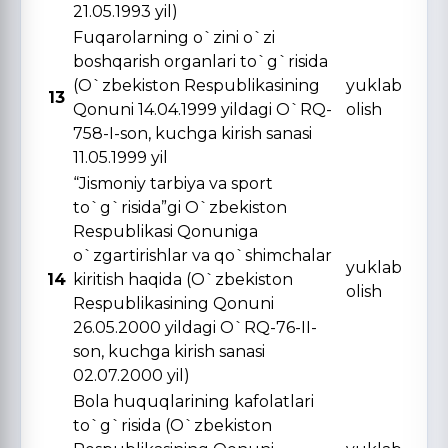
21.05.1993 yil)
Fuqarolarning o`zini o`zi
boshqarish organlari to`g`risida
(O`zbekiston Respublikasining
yuklab
13
Qonuni 14.04.1999 yildagi O`RQ-
olish
758-I-son, kuchga kirish sanasi
11.05.1999 yil
“Jismoniy tarbiya va sport
to`g`risida”gi O`zbekiston
Respublikasi Qonuniga
o`zgartirishlar va qo`shimchalar
yuklab
14
kiritish haqida (O`zbekiston
olish
Respublikasining Qonuni
26.05.2000 yildagi O`RQ-76-II-
son, kuchga kirish sanasi
02.07.2000 yil)
Bola huquqlarining kafolatlari
to`g`risida (O`zbekiston