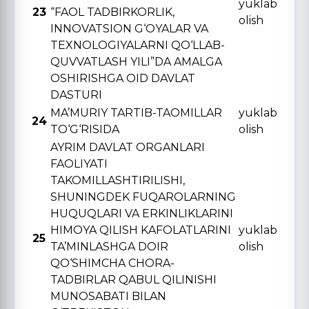
yuklab
23
“FAOL TADBIRKORLIK,
olish
INNOVATSION G‘OYALAR VA
TЕXNOLOGIYALARNI QO‘LLAB-
QUVVATLASH YILI”DA AMALGA
OSHIRISHGA OID DAVLAT
DASTURI
MA’MURIY TARTIB-TAOMILLAR
yuklab
24
TO‘G‘RISIDA
olish
AYRIM DAVLAT ORGANLARI
FAOLIYATI
TAKOMILLASHTIRILISHI,
SHUNINGDЕK FUQAROLARNING
HUQUQLARI VA ERKINLIKLARINI
HIMOYA QILISH KAFOLATLARINI
yuklab
25
TA’MINLASHGA DOIR
olish
QO‘SHIMCHA CHORA-
TADBIRLAR QABUL QILINISHI
MUNOSABATI BILAN