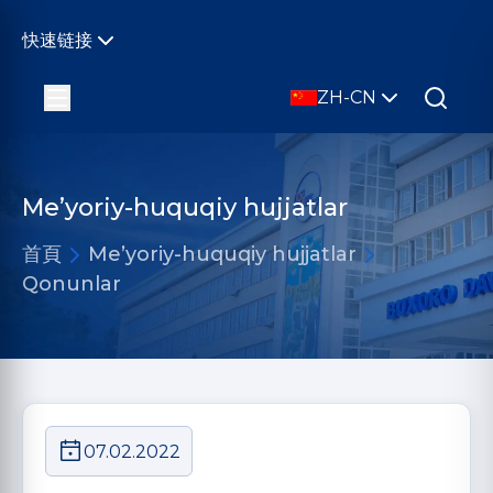
快速链接
ZH-CN
Me’yoriy-huquqiy hujjatlar
首頁
Me’yoriy-huquqiy hujjatlar
Qonunlar
07.02.2022