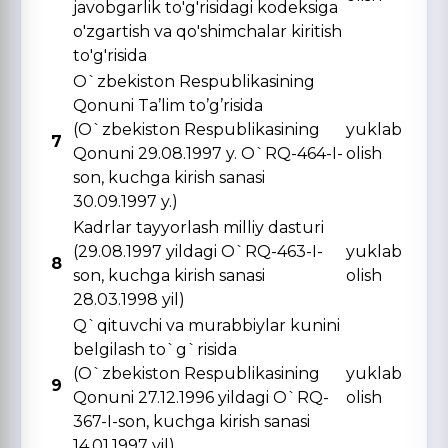
javobgarlik to'g'risidagi kodeksiga
o'zgartish va qo'shimchalar kiritish
to'g'risida
O`zbekiston Respublikasining
Qonuni Ta’lim to’g’risida
(O`zbekiston Respublikasining
yuklab
7
Qonuni 29.08.1997 y. O`RQ-464-I-
olish
son, kuchga kirish sanasi
30.09.1997 y.)
Kadrlar tayyorlash milliy dasturi
(29.08.1997 yildagi O`RQ-463-I-
yuklab
8
son, kuchga kirish sanasi
olish
28.03.1998 yil)
Q`qituvchi va murabbiylar kunini
belgilash to`g`risida
(O`zbekiston Respublikasining
yuklab
9
Qonuni 27.12.1996 yildagi O`RQ-
olish
367-I-son, kuchga kirish sanasi
14.01.1997 yil)