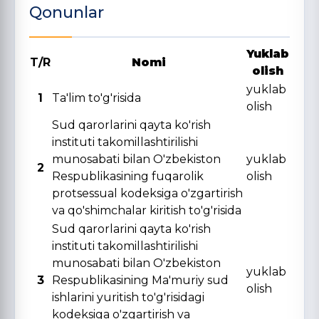
Qonunlar
Yuklab
T/R
Nomi
olish
yuklab
1
Ta'lim to'g'risida
olish
Sud qarorlarini qayta ko'rish
instituti takomillashtirilishi
munosabati bilan O'zbekiston
yuklab
2
Respublikasining fuqarolik
olish
protsessual kodeksiga o'zgartirish
va qo'shimchalar kiritish to'g'risida
Sud qarorlarini qayta ko'rish
instituti takomillashtirilishi
munosabati bilan O'zbekiston
yuklab
3
Respublikasining Ma'muriy sud
olish
ishlarini yuritish to'g'risidagi
kodeksiga o'zgartirish va