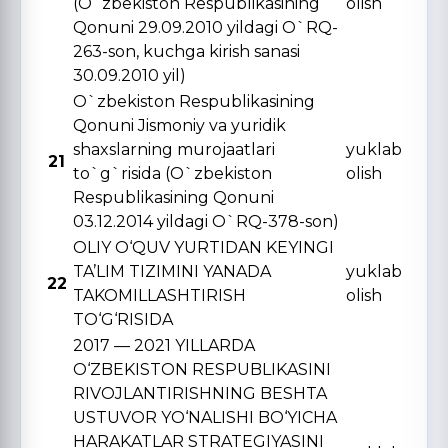
(O`zbekiston Respublikasining
olish
Qonuni 29.09.2010 yildagi O`RQ-
263-son, kuchga kirish sanasi
30.09.2010 yil)
O`zbekiston Respublikasining
Qonuni Jismoniy va yuridik
shaxslarning murojaatlari
yuklab
21
to`g`risida (O`zbekiston
olish
Respublikasining Qonuni
03.12.2014 yildagi O`RQ-378-son)
OLIY O‘QUV YURTIDAN KЕYINGI
TA’LIM TIZIMINI YANADA
yuklab
22
TAKOMILLASHTIRISH
olish
TO‘G‘RISIDA
2017 — 2021 YILLARDA
O‘ZBЕKISTON RЕSPUBLIKASINI
RIVOJLANTIRISHNING BЕSHTA
USTUVOR YO‘NALISHI BO‘YICHA
HARAKATLAR STRATЕGIYASINI