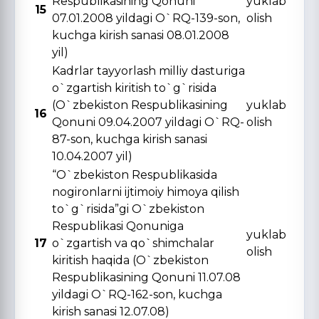
Respublikasining Qonuni
yuklab
15
07.01.2008 yildagi O`RQ-139-son,
olish
kuchga kirish sanasi 08.01.2008
yil)
Kadrlar tayyorlash milliy dasturiga
o`zgartish kiritish to`g`risida
(O`zbekiston Respublikasining
yuklab
16
Qonuni 09.04.2007 yildagi O`RQ-
olish
87-son, kuchga kirish sanasi
10.04.2007 yil)
“O`zbekiston Respublikasida
nogironlarni ijtimoiy himoya qilish
to`g`risida”gi O`zbekiston
Respublikasi Qonuniga
yuklab
17
o`zgartish va qo`shimchalar
olish
kiritish haqida (O`zbekiston
Respublikasining Qonuni 11.07.08
yildagi O`RQ-162-son, kuchga
kirish sanasi 12.07.08)