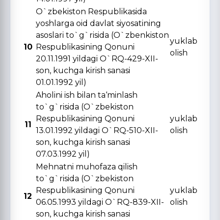
O`zbekiston Respublikasida
yoshlarga oid davlat siyosatining
asoslari to`g`risida (O`zbenkiston
yuklab
10
Respublikasining Qonuni
olish
20.11.1991 yildagi O`RQ-429-XII-
son, kuchga kirish sanasi
01.01.1992 yil)
Aholini ish bilan ta‘minlash
to`g`risida (O`zbekiston
Respublikasining Qonuni
yuklab
11
13.01.1992 yildagi O`RQ-510-XII-
olish
son, kuchga kirish sanasi
07.03.1992 yil)
Mehnatni muhofaza qilish
to`g`risida (O`zbekiston
Respublikasining Qonuni
yuklab
12
06.05.1993 yildagi O`RQ-839-XII-
olish
son, kuchga kirish sanasi