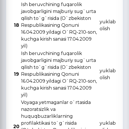
Ish beruvchining fuqarolik
javobgarligini majburiy sug`urta
qilish to`g`risida (O`zbekiston
yuklab
18
Respublikasining Qonuni
olish
16.04.2009 yildagi O`RQ-210-son,
kuchga kirish sanasi 17.04.2009
yil)
Ish beruvchining fuqarolik
javobgarligini majburiy sug`urta
qilish to`g`risida (O`zbekiston
yuklab
19
Respublikasining Qonuni
olish
16.04.2009 yildagi O`RQ-210-son,
kuchga kirish sanasi 17.04.2009
yil)
Voyaga yetmaganlar o`rtasida
nazoratsizlik va
huquqbuzarliklarning
profilaktikasi to`g`risida
yuklab
20