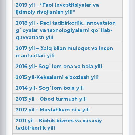
2019 yil - “Faol investitsiyalar va
ijtimoiy rivojlanish yili”
2018 yil - Faol tadbirkorlik, innovatsion
g`oyalar va texnologiyalarni qo`llab-
quvvatlash yili
2017 yil – Xalq bilan muloqot va inson
manfaatlari yili
2016 yil- Sog`lom ona va bola yili
2015 yil-Keksalarni e’zozlash yili
2014 yil- Sog`lom bola yili
2013 yil - Obod turmush yili
2012 yil - Mustahkam oila yili
2011 yil - Kichik biznes va xususiy
tadbirkorlik yili