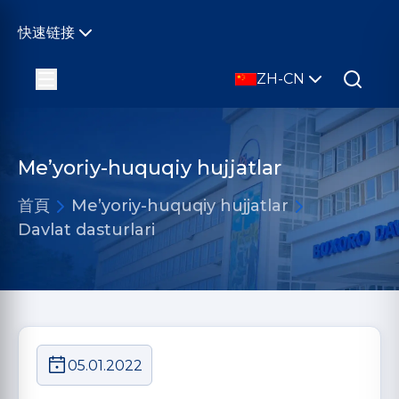
快速链接
ZH-CN
Me’yoriy-huquqiy hujjatlar
首頁
Me’yoriy-huquqiy hujjatlar
Davlat dasturlari
05.01.2022