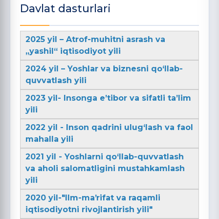
Davlat dasturlari
2025 yil – Atrof-muhitni asrash va
„yashil“ iqtisodiyot yili
2024 yil – Yoshlar va biznesni qo‘llab-
quvvatlash yili
2023 yil- Insonga e’tibor va sifatli ta’lim
yili
2022 yil - Inson qadrini ulug‘lash va faol
mahalla yili
2021 yil - Yoshlarni qo‘llab-quvvatlash
va aholi salomatligini mustahkamlash
yili
2020 yil-"Ilm-maʼrifat va raqamli
iqtisodiyotni rivojlantirish yili"