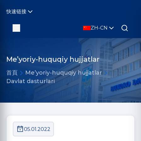
快速链接
ZH-CN
Me’yoriy-huquqiy hujjatlar
首頁
Me’yoriy-huquqiy hujjatlar
Davlat dasturlari
05.01.2022