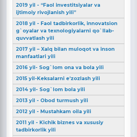
2019 yil - “Faol investitsiyalar va
ijtimoiy rivojlanish yili”
2018 yil - Faol tadbirkorlik, innovatsion
g`oyalar va texnologiyalarni qo`llab-
quvvatlash yili
2017 yil – Xalq bilan muloqot va inson
manfaatlari yili
2016 yil- Sog`lom ona va bola yili
2015 yil-Keksalarni e’zozlash yili
2014 yil- Sog`lom bola yili
2013 yil - Obod turmush yili
2012 yil - Mustahkam oila yili
2011 yil - Kichik biznes va xususiy
tadbirkorlik yili