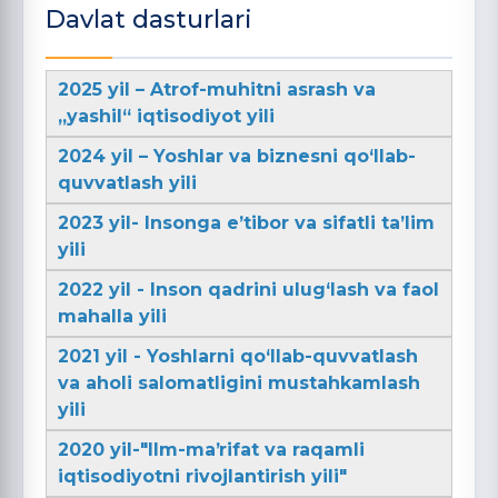
Davlat dasturlari
2025 yil – Atrof-muhitni asrash va
„yashil“ iqtisodiyot yili
2024 yil – Yoshlar va biznesni qo‘llab-
quvvatlash yili
2023 yil- Insonga e’tibor va sifatli ta’lim
yili
2022 yil - Inson qadrini ulug‘lash va faol
mahalla yili
2021 yil - Yoshlarni qo‘llab-quvvatlash
va aholi salomatligini mustahkamlash
yili
2020 yil-"Ilm-maʼrifat va raqamli
iqtisodiyotni rivojlantirish yili"