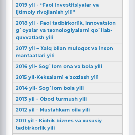
2019 yil - “Faol investitsiyalar va
ijtimoiy rivojlanish yili”
2018 yil - Faol tadbirkorlik, innovatsion
g`oyalar va texnologiyalarni qo`llab-
quvvatlash yili
2017 yil – Xalq bilan muloqot va inson
manfaatlari yili
2016 yil- Sog`lom ona va bola yili
2015 yil-Keksalarni e’zozlash yili
2014 yil- Sog`lom bola yili
2013 yil - Obod turmush yili
2012 yil - Mustahkam oila yili
2011 yil - Kichik biznes va xususiy
tadbirkorlik yili