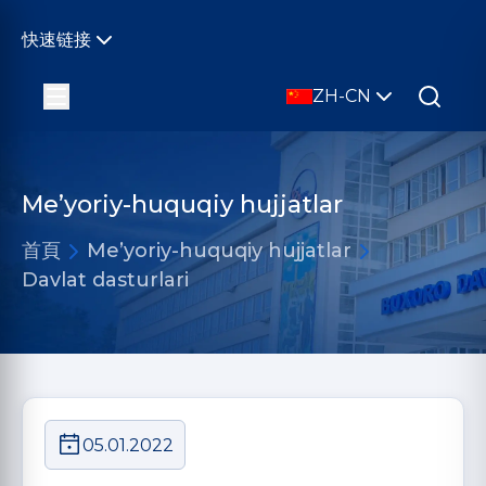
快速链接
ZH-CN
Me’yoriy-huquqiy hujjatlar
首頁
Me’yoriy-huquqiy hujjatlar
Davlat dasturlari
05.01.2022