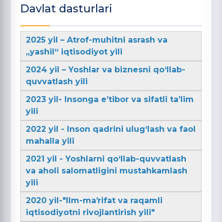
Davlat dasturlari
2025 yil – Atrof-muhitni asrash va
„yashil“ iqtisodiyot yili
2024 yil – Yoshlar va biznesni qo‘llab-
quvvatlash yili
2023 yil- Insonga e’tibor va sifatli ta’lim
yili
2022 yil - Inson qadrini ulug‘lash va faol
mahalla yili
2021 yil - Yoshlarni qo‘llab-quvvatlash
va aholi salomatligini mustahkamlash
yili
2020 yil-"Ilm-maʼrifat va raqamli
iqtisodiyotni rivojlantirish yili"