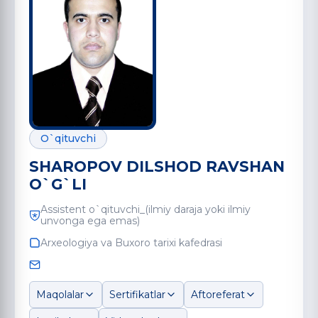
O`qituvchi
SHAROPOV DILSHOD RAVSHAN
O`G`LI
Assistent o`qituvchi_(ilmiy daraja yoki ilmiy
unvonga ega emas)
Arxeologiya va Buxoro tarixi kafedrasi
Maqolalar
Sertifikatlar
Aftoreferat