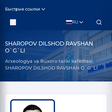
Быстрые ссылки
RU
SHAROPOV DILSHOD RAVSHAN
O`G`LI
Arxeologiya va Buxoro tarixi kafedrasi
SHAROPOV DILSHOD RAVSHAN O`G`LI