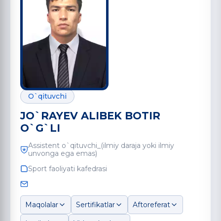
O`qituvchi
JO`RAYEV ALIBEK BOTIR
O`G`LI
Assistent o`qituvchi_(ilmiy daraja yoki ilmiy
unvonga ega emas)
Sport faoliyati kafedrasi
Maqolalar
Sertifikatlar
Aftoreferat