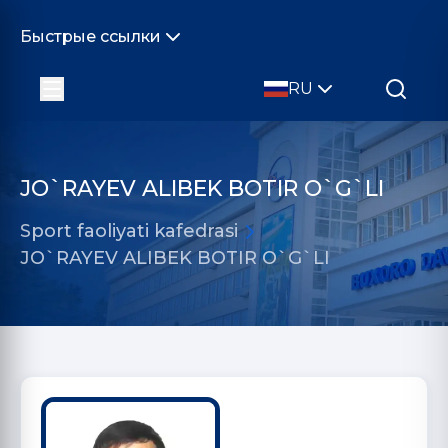
Быстрые ссылки
RU
JO`RAYEV ALIBEK BOTIR O`G`LI
Sport faoliyati kafedrasi
JO`RAYEV ALIBEK BOTIR O`G`LI