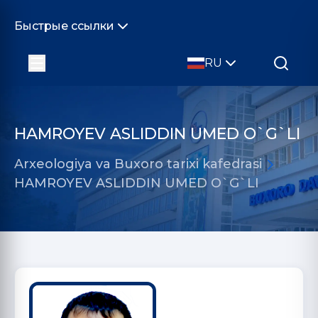
Быстрые ссылки
RU
HAMROYEV ASLIDDIN UMED O`G`LI
Arxeologiya va Buxoro tarixi kafedrasi
HAMROYEV ASLIDDIN UMED O`G`LI