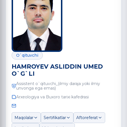
O`qituvchi
HAMROYEV ASLIDDIN UMED
O`G`LI
Assistent o`qituvchi_(ilmiy daraja yoki ilmiy
unvonga ega emas)
Arxeologiya va Buxoro tarixi kafedrasi
Maqolalar
Sertifikatlar
Aftoreferat