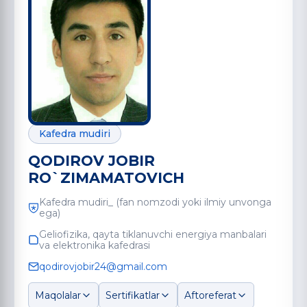
Kafedra mudiri
QODIROV JOBIR
RO`ZIMAMATOVICH
Kafedra mudiri_ (fan nomzodi yoki ilmiy unvonga
ega)
Geliofizika, qayta tiklanuvchi energiya manbalari
va elektronika kafedrasi
qodirovjobir24@gmail.com
Maqolalar
Sertifikatlar
Aftoreferat