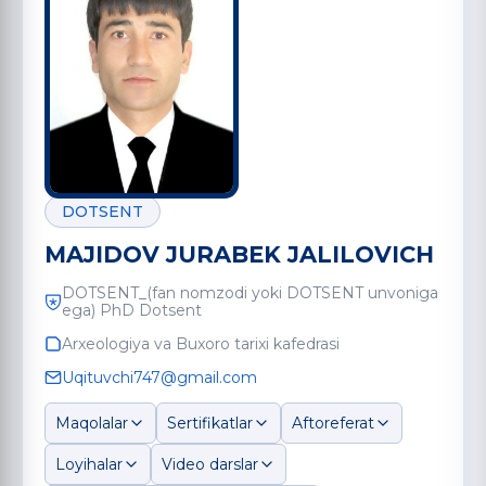
DOTSENT
MAJIDOV JURABEK JALILOVICH
DOTSENT_(fan nomzodi yoki DOTSENT unvoniga
ega) PhD Dotsent
Arxeologiya va Buxoro tarixi kafedrasi
Uqituvchi747@gmail.com
Maqolalar
Sertifikatlar
Aftoreferat
Loyihalar
Video darslar