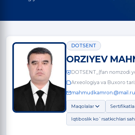
DOTSENT
ORZIYEV MAH
DOTSENT_(fan nomzodi y
Arxeologiya va Buxoro tarix
mahmudkamron.@mail.r
Maqolalar
Sertifikatla
Iqtiboslik ko`rsatkichlari sahi