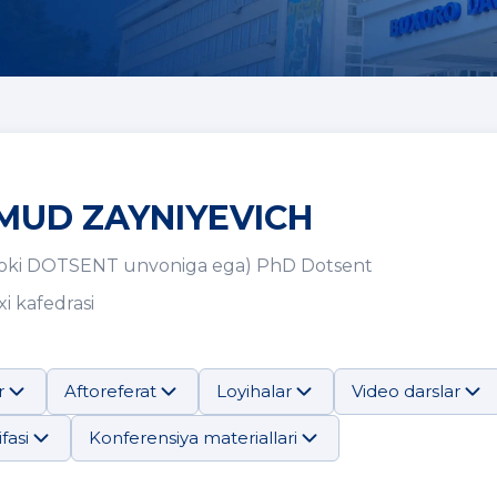
MUD ZAYNIYEVICH
oki DOTSENT unvoniga ega) PhD Dotsent
i kafedrasi
u
r
Aftoreferat
Loyihalar
Video darslar
fasi
Konferensiya materiallari