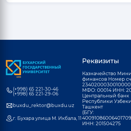
Реквизиты
Казначейство Мини
финансов Номер сч
2340200030010000
(+998) 65 221-30-46
МФО: 00014 ИНН: 20
(+998) 65 221-29-06
Центральный банк
Республики Узбекис
buxdu_rektor@buxdu.uz
Ташкент
(БГУ:
40091086006401709
г. Бухара улица М. Икбала, 11
ИНН: 201504275