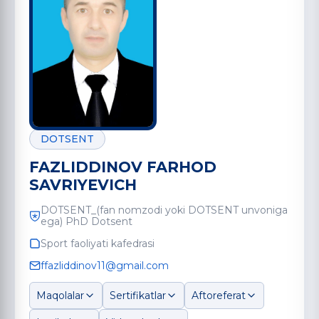
DOTSENT
FAZLIDDINOV FARHOD
SAVRIYEVICH
DOTSENT_(fan nomzodi yoki DOTSENT unvoniga
ega) PhD Dotsent
Sport faoliyati kafedrasi
ffazliddinov11@gmail.com
Maqolalar
Sertifikatlar
Aftoreferat