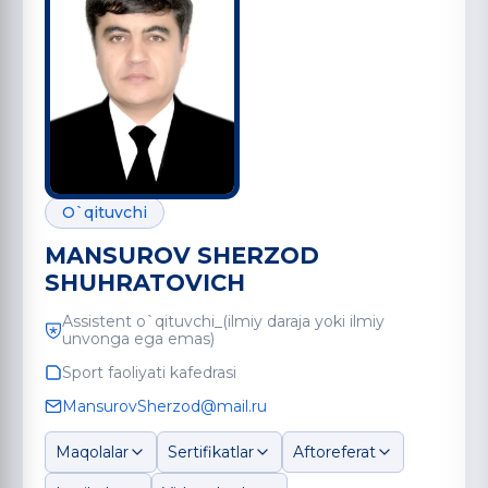
O`qituvchi
MANSUROV SHERZOD
SHUHRATOVICH
Assistent o`qituvchi_(ilmiy daraja yoki ilmiy
unvonga ega emas)
Sport faoliyati kafedrasi
MansurovSherzod@mail.ru
Maqolalar
Sertifikatlar
Aftoreferat