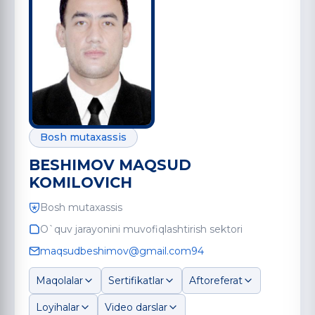
Bosh mutaxassis
BESHIMOV MAQSUD
KOMILOVICH
Bosh mutaxassis
O`quv jarayonini muvofiqlashtirish sektori
maqsudbeshimov@gmail.com94
Maqolalar
Sertifikatlar
Aftoreferat
Loyihalar
Video darslar