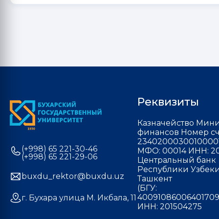
Реквизиты
Казначейство Мини
финансов Номер сч
2340200030010000
(+998) 65 221-30-46
МФО: 00014 ИНН: 20
(+998) 65 221-29-06
Центральный банк
Республики Узбекис
buxdu_rektor@buxdu.uz
Ташкент
(БГУ:
40091086006401709
г. Бухара улица М. Икбала, 11
ИНН: 201504275