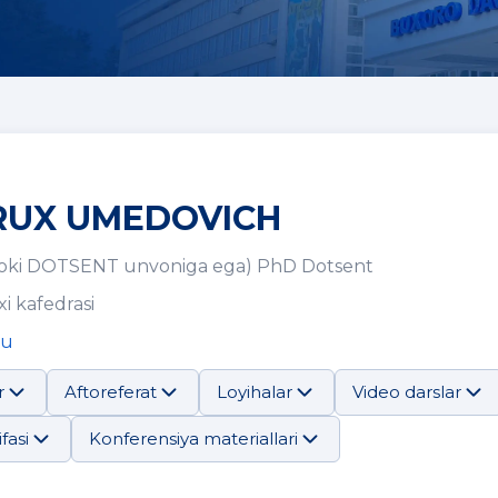
RUX UMEDOVICH
oki DOTSENT unvoniga ega) PhD Dotsent
i kafedrasi
ru
r
Aftoreferat
Loyihalar
Video darslar
fasi
Konferensiya materiallari