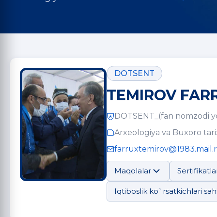
DOTSENT
TEMIROV FAR
DOTSENT_(fan nomzodi y
Arxeologiya va Buxoro tarix
farruxtemirov@1983.mail.
Maqolalar
Sertifikatla
Iqtiboslik ko`rsatkichlari sahi