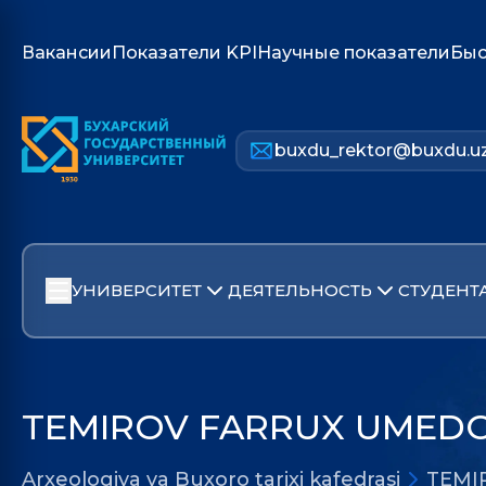
Вакансии
Показатели KPI
Научные показатели
Быс
buxdu_rektor@buxdu.u
УНИВЕРСИТЕТ
ДЕЯТЕЛЬНОСТЬ
СТУДЕНТ
TEMIROV FARRUX UMED
Arxeologiya va Buxoro tarixi kafedrasi
TEMI