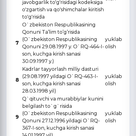
javobgarlik to'g'risidagi kodeksiga
o'zgartish va qo'shimchalar kiritish
to'g'risida
O`zbekiston Respublikasining
Qonuni Ta’lim to’g’risida
(O`zbekiston Respublikasining
yuklab
7
Qonuni 29.08.1997 y. O`RQ-464-I-
olish
son, kuchga kirish sanasi
30.09.1997 y.)
Kadrlar tayyorlash milliy dasturi
(29.08.1997 yildagi O`RQ-463-I-
yuklab
8
son, kuchga kirish sanasi
olish
28.03.1998 yil)
Q`qituvchi va murabbiylar kunini
belgilash to`g`risida
(O`zbekiston Respublikasining
yuklab
9
Qonuni 27.12.1996 yildagi O`RQ-
olish
367-I-son, kuchga kirish sanasi
14.01.1997 yil)