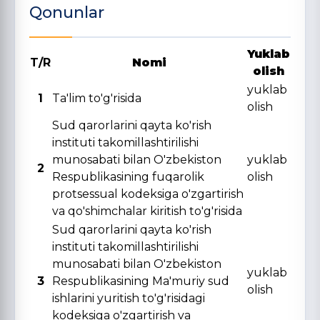
Qonunlar
Yuklab
T/R
Nomi
olish
yuklab
1
Ta'lim to'g'risida
olish
Sud qarorlarini qayta ko'rish
instituti takomillashtirilishi
munosabati bilan O'zbekiston
yuklab
2
Respublikasining fuqarolik
olish
protsessual kodeksiga o'zgartirish
va qo'shimchalar kiritish to'g'risida
Sud qarorlarini qayta ko'rish
instituti takomillashtirilishi
munosabati bilan O'zbekiston
yuklab
3
Respublikasining Ma'muriy sud
olish
ishlarini yuritish to'g'risidagi
kodeksiga o'zgartirish va