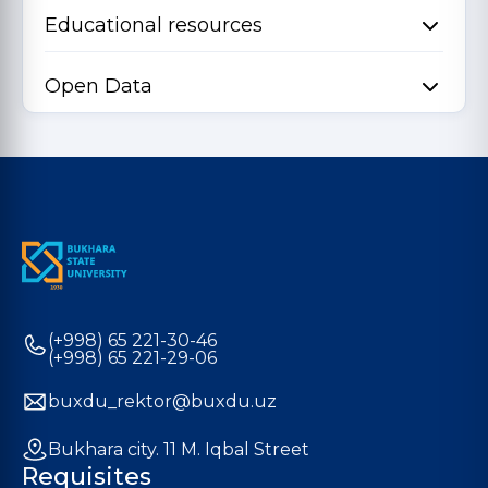
Educational resources
Open Data
(+998) 65 221-30-46
(+998) 65 221-29-06
buxdu_rektor@buxdu.uz
Bukhara city. 11 M. Iqbal Street
Requisites