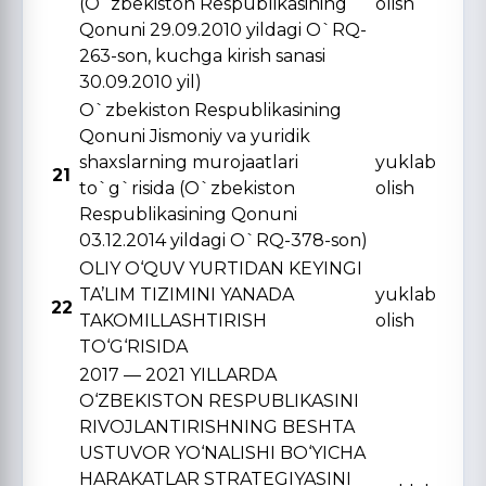
(O`zbekiston Respublikasining
olish
Qonuni 29.09.2010 yildagi O`RQ-
263-son, kuchga kirish sanasi
30.09.2010 yil)
O`zbekiston Respublikasining
Qonuni Jismoniy va yuridik
shaxslarning murojaatlari
yuklab
21
to`g`risida (O`zbekiston
olish
Respublikasining Qonuni
03.12.2014 yildagi O`RQ-378-son)
OLIY O‘QUV YURTIDAN KЕYINGI
TA’LIM TIZIMINI YANADA
yuklab
22
TAKOMILLASHTIRISH
olish
TO‘G‘RISIDA
2017 — 2021 YILLARDA
O‘ZBЕKISTON RЕSPUBLIKASINI
RIVOJLANTIRISHNING BЕSHTA
USTUVOR YO‘NALISHI BO‘YICHA
HARAKATLAR STRATЕGIYASINI