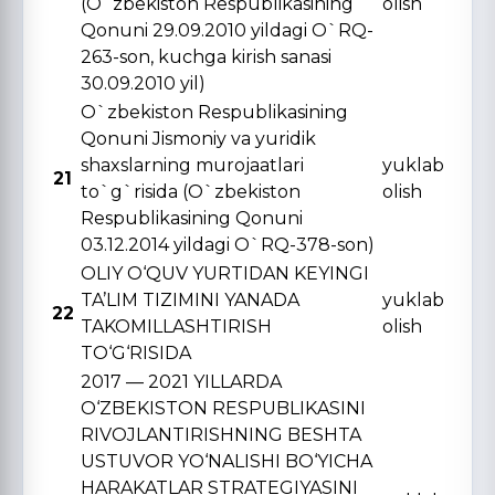
(O`zbekiston Respublikasining
olish
Qonuni 29.09.2010 yildagi O`RQ-
263-son, kuchga kirish sanasi
30.09.2010 yil)
O`zbekiston Respublikasining
Qonuni Jismoniy va yuridik
shaxslarning murojaatlari
yuklab
21
to`g`risida (O`zbekiston
olish
Respublikasining Qonuni
03.12.2014 yildagi O`RQ-378-son)
OLIY O‘QUV YURTIDAN KЕYINGI
TA’LIM TIZIMINI YANADA
yuklab
22
TAKOMILLASHTIRISH
olish
TO‘G‘RISIDA
2017 — 2021 YILLARDA
O‘ZBЕKISTON RЕSPUBLIKASINI
RIVOJLANTIRISHNING BЕSHTA
USTUVOR YO‘NALISHI BO‘YICHA
HARAKATLAR STRATЕGIYASINI