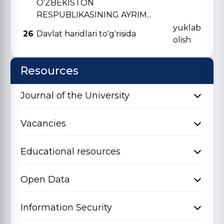
O‘ZBЕKISTON
RЕSPUBLIKASINING AYRIM...
yuklab
26
Davlat haridlari to'g'risida
olish
Resources
Journal of the University
Vacancies
Educational resources
Open Data
Information Security