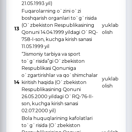
21.05.1993 yil)
Fuqarolarning o`zini o`zi
boshqarish organlari to`g`risida
(O`zbekiston Respublikasining
yuklab
13
Qonuni 14.04.1999 yildagi O`RQ-
olish
758-I-son, kuchga kirish sanasi
11.05.1999 yil
“Jismoniy tarbiya va sport
to`g`risida”gi O`zbekiston
Respublikasi Qonuniga
o`zgartirishlar va qo`shimchalar
yuklab
14
kiritish haqida (O`zbekiston
olish
Respublikasining Qonuni
26.05.2000 yildagi O`RQ-76-II-
son, kuchga kirish sanasi
02.07.2000 yil)
Bola huquqlarining kafolatlari
to`g`risida (O`zbekiston