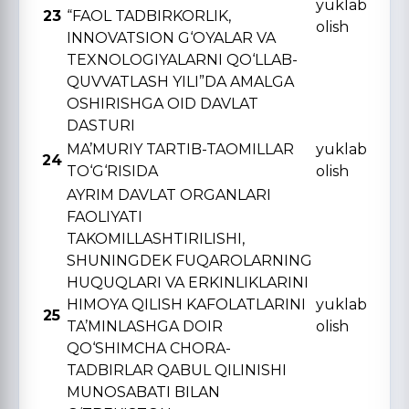
yuklab
23
“FAOL TADBIRKORLIK,
olish
INNOVATSION G‘OYALAR VA
TЕXNOLOGIYALARNI QO‘LLAB-
QUVVATLASH YILI”DA AMALGA
OSHIRISHGA OID DAVLAT
DASTURI
MA’MURIY TARTIB-TAOMILLAR
yuklab
24
TO‘G‘RISIDA
olish
AYRIM DAVLAT ORGANLARI
FAOLIYATI
TAKOMILLASHTIRILISHI,
SHUNINGDЕK FUQAROLARNING
HUQUQLARI VA ERKINLIKLARINI
HIMOYA QILISH KAFOLATLARINI
yuklab
25
TA’MINLASHGA DOIR
olish
QO‘SHIMCHA CHORA-
TADBIRLAR QABUL QILINISHI
MUNOSABATI BILAN