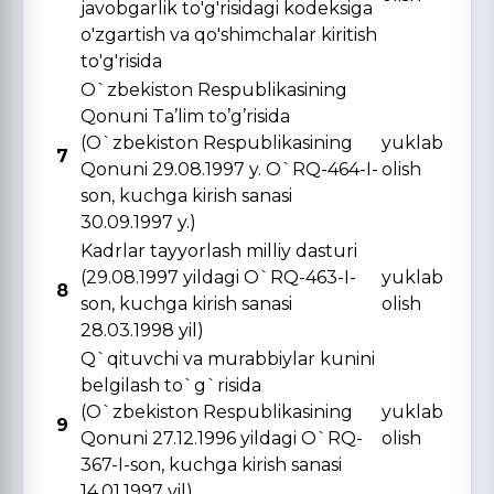
javobgarlik to'g'risidagi kodeksiga
o'zgartish va qo'shimchalar kiritish
to'g'risida
O`zbekiston Respublikasining
Qonuni Ta’lim to’g’risida
(O`zbekiston Respublikasining
yuklab
7
Qonuni 29.08.1997 y. O`RQ-464-I-
olish
son, kuchga kirish sanasi
30.09.1997 y.)
Kadrlar tayyorlash milliy dasturi
(29.08.1997 yildagi O`RQ-463-I-
yuklab
8
son, kuchga kirish sanasi
olish
28.03.1998 yil)
Q`qituvchi va murabbiylar kunini
belgilash to`g`risida
(O`zbekiston Respublikasining
yuklab
9
Qonuni 27.12.1996 yildagi O`RQ-
olish
367-I-son, kuchga kirish sanasi
14.01.1997 yil)