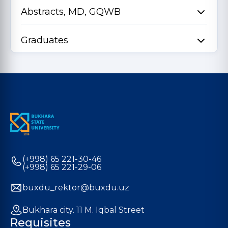
Abstracts, MD, GQWB
Graduates
(+998) 65 221-30-46
(+998) 65 221-29-06
buxdu_rektor@buxdu.uz
Bukhara city. 11 M. Iqbal Street
Requisites