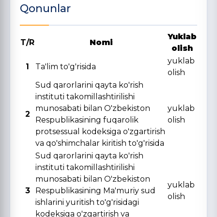
Qonunlar
Yuklab
T/R
Nomi
olish
yuklab
1
Ta'lim to'g'risida
olish
Sud qarorlarini qayta ko'rish
instituti takomillashtirilishi
munosabati bilan O'zbekiston
yuklab
2
Respublikasining fuqarolik
olish
protsessual kodeksiga o'zgartirish
va qo'shimchalar kiritish to'g'risida
Sud qarorlarini qayta ko'rish
instituti takomillashtirilishi
munosabati bilan O'zbekiston
yuklab
3
Respublikasining Ma'muriy sud
olish
ishlarini yuritish to'g'risidagi
kodeksiga o'zgartirish va