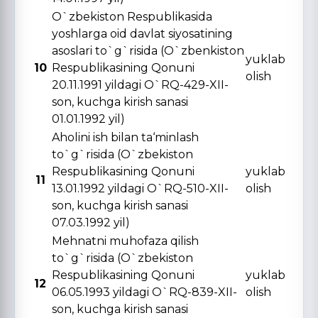
O`zbekiston Respublikasida
yoshlarga oid davlat siyosatining
asoslari to`g`risida (O`zbenkiston
yuklab
10
Respublikasining Qonuni
olish
20.11.1991 yildagi O`RQ-429-XII-
son, kuchga kirish sanasi
01.01.1992 yil)
Aholini ish bilan ta‘minlash
to`g`risida (O`zbekiston
Respublikasining Qonuni
yuklab
11
13.01.1992 yildagi O`RQ-510-XII-
olish
son, kuchga kirish sanasi
07.03.1992 yil)
Mehnatni muhofaza qilish
to`g`risida (O`zbekiston
Respublikasining Qonuni
yuklab
12
06.05.1993 yildagi O`RQ-839-XII-
olish
son, kuchga kirish sanasi