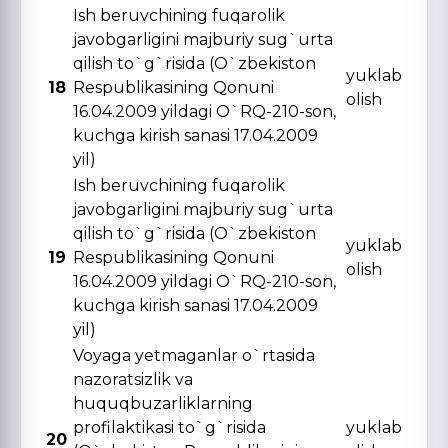
Ish beruvchining fuqarolik
javobgarligini majburiy sug`urta
qilish to`g`risida (O`zbekiston
yuklab
18
Respublikasining Qonuni
olish
16.04.2009 yildagi O`RQ-210-son,
kuchga kirish sanasi 17.04.2009
yil)
Ish beruvchining fuqarolik
javobgarligini majburiy sug`urta
qilish to`g`risida (O`zbekiston
yuklab
19
Respublikasining Qonuni
olish
16.04.2009 yildagi O`RQ-210-son,
kuchga kirish sanasi 17.04.2009
yil)
Voyaga yetmaganlar o`rtasida
nazoratsizlik va
huquqbuzarliklarning
profilaktikasi to`g`risida
yuklab
20