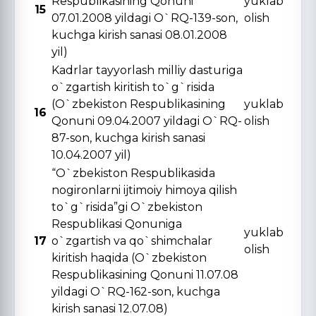
Respublikasining Qonuni
yuklab
15
07.01.2008 yildagi O`RQ-139-son,
olish
kuchga kirish sanasi 08.01.2008
yil)
Kadrlar tayyorlash milliy dasturiga
o`zgartish kiritish to`g`risida
(O`zbekiston Respublikasining
yuklab
16
Qonuni 09.04.2007 yildagi O`RQ-
olish
87-son, kuchga kirish sanasi
10.04.2007 yil)
“O`zbekiston Respublikasida
nogironlarni ijtimoiy himoya qilish
to`g`risida”gi O`zbekiston
Respublikasi Qonuniga
yuklab
17
o`zgartish va qo`shimchalar
olish
kiritish haqida (O`zbekiston
Respublikasining Qonuni 11.07.08
yildagi O`RQ-162-son, kuchga
kirish sanasi 12.07.08)