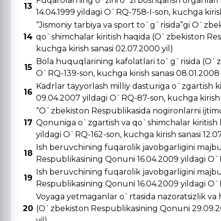
Fuqarolarning o`zini o`zi boshqarish organlar
13
14.04.1999 yildagi O`RQ-758-I-son, kuchga kirish 
“Jismoniy tarbiya va sport to`g`risida”gi O`zbe
14
qo`shimchalar kiritish haqida (O`zbekiston Re
kuchga kirish sanasi 02.07.2000 yil)
Bola huquqlarining kafolatlari to`g`risida (O`
15
O`RQ-139-son, kuchga kirish sanasi 08.01.2008 
Kadrlar tayyorlash milliy dasturiga o`zgartish 
16
09.04.2007 yildagi O`RQ-87-son, kuchga kirish s
“O`zbekiston Respublikasida nogironlarni ijtimo
17
Qonuniga o`zgartish va qo`shimchalar kiritish
yildagi O`RQ-162-son, kuchga kirish sanasi 12.0
Ish beruvchining fuqarolik javobgarligini majbu
18
Respublikasining Qonuni 16.04.2009 yildagi O`R
Ish beruvchining fuqarolik javobgarligini majbu
19
Respublikasining Qonuni 16.04.2009 yildagi O`R
Voyaga yetmaganlar o`rtasida nazoratsizlik va 
20
(O`zbekiston Respublikasining Qonuni 29.09.20
yil)