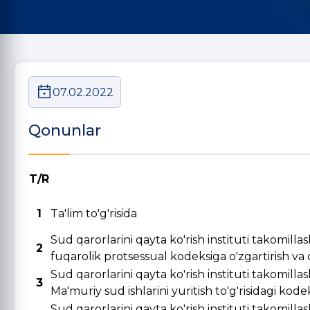
07.02.2022
Qonunlar
T/R
1
Ta'lim to'g'risida
Sud qarorlarini qayta ko'rish instituti takomill
2
fuqarolik protsessual kodeksiga o'zgartirish va qo
Sud qarorlarini qayta ko'rish instituti takomill
3
Ma'muriy sud ishlarini yuritish to'g'risidagi kode
Sud qarorlarini qayta ko'rish instituti takomill