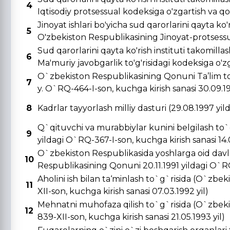
4
Iqtisodiy protsessual kodeksiga o'zgartish va qo's
Jinoyat ishlari bo'yicha sud qarorlarini qayta ko'r
5
O'zbekiston Respublikasining Jinoyat-protsessual
Sud qarorlarini qayta ko'rish instituti takomill
6
Ma'muriy javobgarlik to'g'risidagi kodeksiga o'zga
O`zbekiston Respublikasining Qonuni Ta’lim to
7
y. O`RQ-464-I-son, kuchga kirish sanasi 30.09.19
8
Kadrlar tayyorlash milliy dasturi (29.08.1997 yi
Q`qituvchi va murabbiylar kunini belgilash to`
9
yildagi O`RQ-367-I-son, kuchga kirish sanasi 14.0
O`zbekiston Respublikasida yoshlarga oid davla
10
Respublikasining Qonuni 20.11.1991 yildagi O`RQ-
Aholini ish bilan ta‘minlash to`g`risida (O`zbe
11
XII-son, kuchga kirish sanasi 07.03.1992 yil)
Mehnatni muhofaza qilish to`g`risida (O`zbeki
12
839-XII-son, kuchga kirish sanasi 21.05.1993 yil)