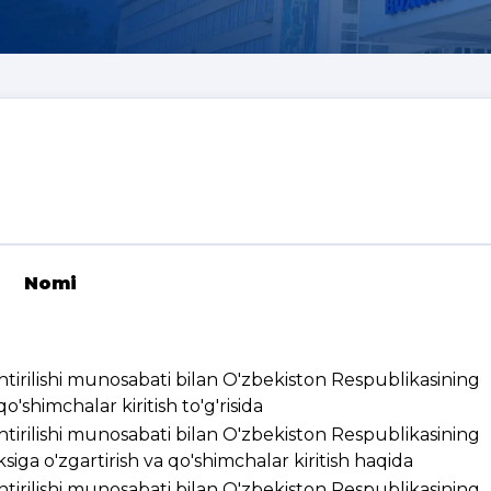
Nomi
ashtirilishi munosabati bilan O'zbekiston Respublikasining
'shimchalar kiritish to'g'risida
ashtirilishi munosabati bilan O'zbekiston Respublikasining
ksiga o'zgartirish va qo'shimchalar kiritish haqida
ashtirilishi munosabati bilan O'zbekiston Respublikasining