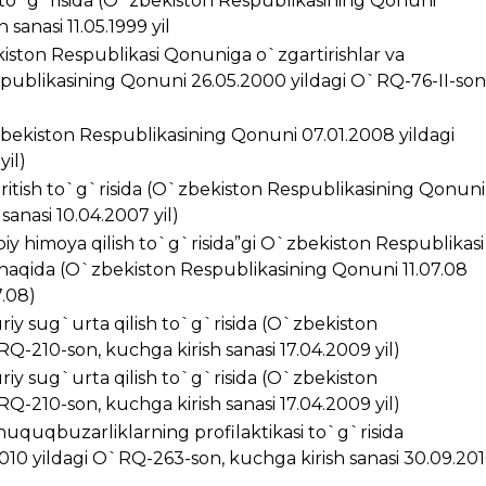
i to`g`risida (O`zbekiston Respublikasining Qonuni
sanasi 11.05.1999 yil
kiston Respublikasi Qonuniga o`zgartirishlar va
spublikasining Qonuni 26.05.2000 yildagi O`RQ-76-II-son
zbekiston Respublikasining Qonuni 07.01.2008 yildagi
yil)
kiritish to`g`risida (O`zbekiston Respublikasining Qonuni
anasi 10.04.2007 yil)
iy himoya qilish to`g`risida”gi O`zbekiston Respublikasi
 haqida (O`zbekiston Respublikasining Qonuni 11.07.08
7.08)
riy sug`urta qilish to`g`risida (O`zbekiston
Q-210-son, kuchga kirish sanasi 17.04.2009 yil)
riy sug`urta qilish to`g`risida (O`zbekiston
Q-210-son, kuchga kirish sanasi 17.04.2009 yil)
huquqbuzarliklarning profilaktikasi to`g`risida
10 yildagi O`RQ-263-son, kuchga kirish sanasi 30.09.20