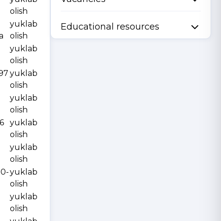
olish
yuklab
Educational resources
a
olish
yuklab
olish
997
yuklab
olish
yuklab
olish
6
yuklab
olish
yuklab
olish
10-
yuklab
olish
yuklab
olish