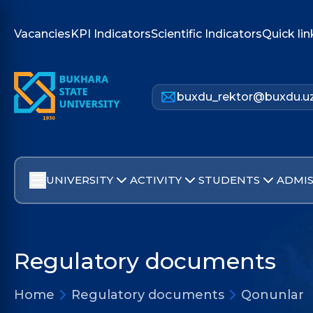
Vacancies
KPI Indicators
Scientific Indicators
Quick lin
buxdu_rektor@buxdu.u
UNIVERSITY
ACTIVITY
STUDENTS
ADMIS
Regulatory documents
Home
Regulatory documents
Qonunlar