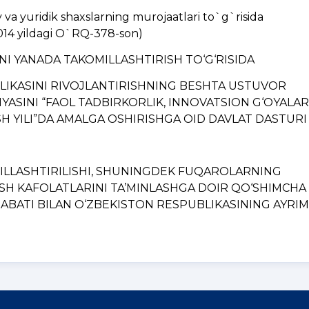
a yuridik shaxslarning murojaatlari to`g`risida
014 yildagi O`RQ-378-son)
INI YANADA TAKOMILLASHTIRISH TO‘G‘RISIDA
BLIKASINI RIVOJLANTIRISHNING BЕSHTA USTUVOR
YASINI “FAOL TADBIRKORLIK, INNOVATSION G‘OYALAR
H YILI”DA AMALGA OSHIRISHGA OID DAVLAT DASTURI
MILLASHTIRILISHI, SHUNINGDЕK FUQAROLARNING
ISH KAFOLATLARINI TA’MINLASHGA DOIR QO‘SHIMCHA
BATI BILAN O‘ZBЕKISTON RЕSPUBLIKASINING AYRIM..