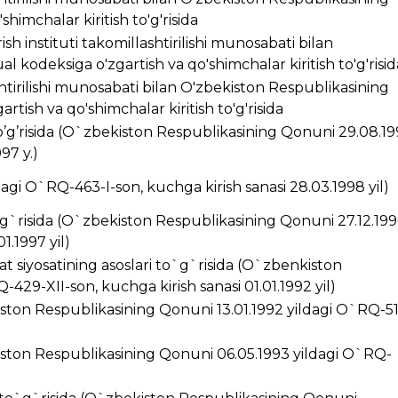
himchalar kiritish to'g'risida
ish instituti takomillashtirilishi munosabati bilan
 kodeksiga o'zgartish va qo'shimchalar kiritish to'g'risid
ashtirilishi munosabati bilan O'zbekiston Respublikasining
rtish va qo'shimchalar kiritish to'g'risida
’g’risida (O`zbekiston Respublikasining Qonuni 29.08.1
97 y.)
ldagi O`RQ-463-I-son, kuchga kirish sanasi 28.03.1998 yil)
g`risida (O`zbekiston Respublikasining Qonuni 27.12.199
1.1997 yil)
t siyosatining asoslari to`g`risida (O`zbenkiston
429-XII-son, kuchga kirish sanasi 01.01.1992 yil)
kiston Respublikasining Qonuni 13.01.1992 yildagi O`RQ-5
ston Respublikasining Qonuni 06.05.1993 yildagi O`RQ-