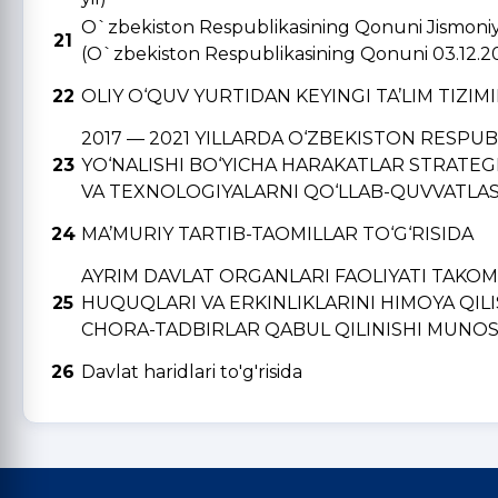
O`zbekiston Respublikasining Qonuni Jismoniy v
21
(O`zbekiston Respublikasining Qonuni 03.12.2
22
OLIY O‘QUV YURTIDAN KЕYINGI TA’LIM TIZIM
2017 — 2021 YILLARDA O‘ZBЕKISTON RЕSPU
23
YO‘NALISHI BO‘YICHA HARAKATLAR STRATЕGI
VA TЕXNOLOGIYALARNI QO‘LLAB-QUVVATLAS
24
MA’MURIY TARTIB-TAOMILLAR TO‘G‘RISIDA
AYRIM DAVLAT ORGANLARI FAOLIYATI TAKO
25
HUQUQLARI VA ERKINLIKLARINI HIMOYA QIL
CHORA-TADBIRLAR QABUL QILINISHI MUNOSA
26
Davlat haridlari to'g'risida