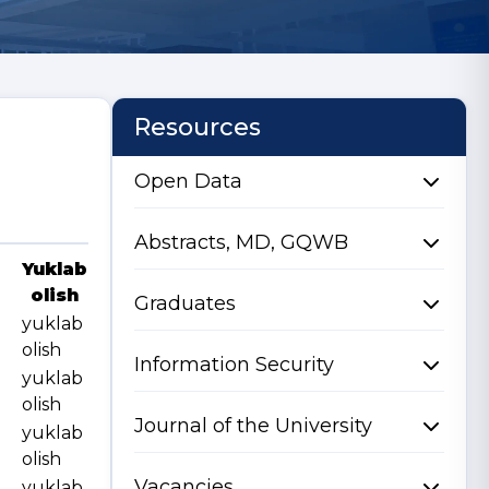
Resources
Open Data
Abstracts, MD, GQWB
Yuklab
olish
Graduates
yuklab
olish
Information Security
yuklab
olish
Journal of the University
yuklab
olish
Vacancies
yuklab