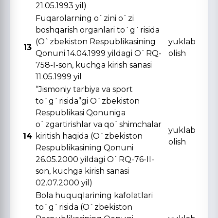
21.05.1993 yil)
Fuqarolarning o`zini o`zi
boshqarish organlari to`g`risida
(O`zbekiston Respublikasining
yuklab
13
Qonuni 14.04.1999 yildagi O`RQ-
olish
758-I-son, kuchga kirish sanasi
11.05.1999 yil
“Jismoniy tarbiya va sport
to`g`risida”gi O`zbekiston
Respublikasi Qonuniga
o`zgartirishlar va qo`shimchalar
yuklab
14
kiritish haqida (O`zbekiston
olish
Respublikasining Qonuni
26.05.2000 yildagi O`RQ-76-II-
son, kuchga kirish sanasi
02.07.2000 yil)
Bola huquqlarining kafolatlari
to`g`risida (O`zbekiston