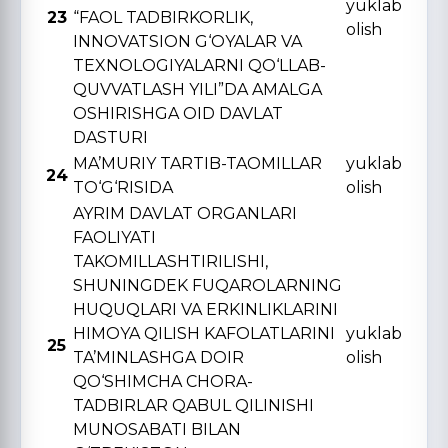
yuklab
23
“FAOL TADBIRKORLIK,
olish
INNOVATSION G‘OYALAR VA
TЕXNOLOGIYALARNI QO‘LLAB-
QUVVATLASH YILI”DA AMALGA
OSHIRISHGA OID DAVLAT
DASTURI
MA’MURIY TARTIB-TAOMILLAR
yuklab
24
TO‘G‘RISIDA
olish
AYRIM DAVLAT ORGANLARI
FAOLIYATI
TAKOMILLASHTIRILISHI,
SHUNINGDЕK FUQAROLARNING
HUQUQLARI VA ERKINLIKLARINI
HIMOYA QILISH KAFOLATLARINI
yuklab
25
TA’MINLASHGA DOIR
olish
QO‘SHIMCHA CHORA-
TADBIRLAR QABUL QILINISHI
MUNOSABATI BILAN