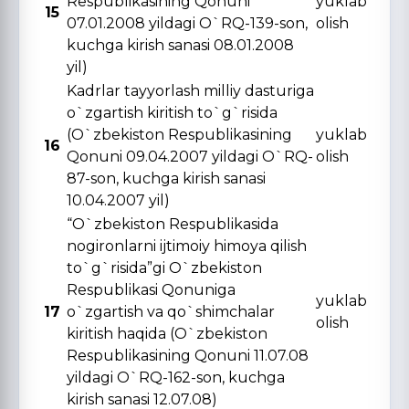
Respublikasining Qonuni
yuklab
15
07.01.2008 yildagi O`RQ-139-son,
olish
kuchga kirish sanasi 08.01.2008
yil)
Kadrlar tayyorlash milliy dasturiga
o`zgartish kiritish to`g`risida
(O`zbekiston Respublikasining
yuklab
16
Qonuni 09.04.2007 yildagi O`RQ-
olish
87-son, kuchga kirish sanasi
10.04.2007 yil)
“O`zbekiston Respublikasida
nogironlarni ijtimoiy himoya qilish
to`g`risida”gi O`zbekiston
Respublikasi Qonuniga
yuklab
17
o`zgartish va qo`shimchalar
olish
kiritish haqida (O`zbekiston
Respublikasining Qonuni 11.07.08
yildagi O`RQ-162-son, kuchga
kirish sanasi 12.07.08)