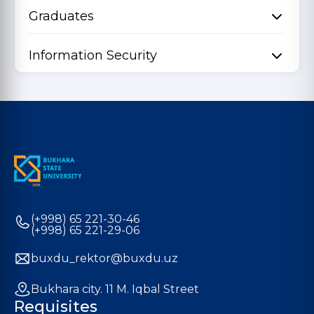
Graduates
Information Security
(+998) 65 221-30-46
(+998) 65 221-29-06
buxdu_rektor@buxdu.uz
Bukhara city. 11 M. Iqbal Street
Requisites