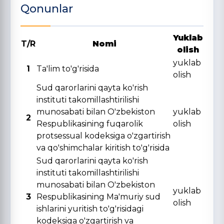
Qonunlar
Yuklab
T/R
Nomi
olish
yuklab
1
Ta'lim to'g'risida
olish
Sud qarorlarini qayta ko'rish
instituti takomillashtirilishi
munosabati bilan O'zbekiston
yuklab
2
Respublikasining fuqarolik
olish
protsessual kodeksiga o'zgartirish
va qo'shimchalar kiritish to'g'risida
Sud qarorlarini qayta ko'rish
instituti takomillashtirilishi
munosabati bilan O'zbekiston
yuklab
3
Respublikasining Ma'muriy sud
olish
ishlarini yuritish to'g'risidagi
kodeksiga o'zgartirish va