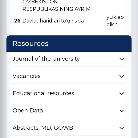
O‘ZBЕKISTON
RЕSPUBLIKASINING AYRIM...
yuklab
26
Davlat haridlari to'g'risida
olish
Resources
Journal of the University
Vacancies
Educational resources
Open Data
Abstracts, MD, GQWB