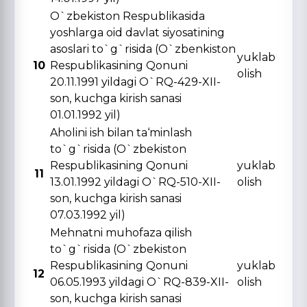
O`zbekiston Respublikasida
yoshlarga oid davlat siyosatining
asoslari to`g`risida (O`zbenkiston
yuklab
10
Respublikasining Qonuni
olish
20.11.1991 yildagi O`RQ-429-XII-
son, kuchga kirish sanasi
01.01.1992 yil)
Aholini ish bilan ta‘minlash
to`g`risida (O`zbekiston
Respublikasining Qonuni
yuklab
11
13.01.1992 yildagi O`RQ-510-XII-
olish
son, kuchga kirish sanasi
07.03.1992 yil)
Mehnatni muhofaza qilish
to`g`risida (O`zbekiston
Respublikasining Qonuni
yuklab
12
06.05.1993 yildagi O`RQ-839-XII-
olish
son, kuchga kirish sanasi