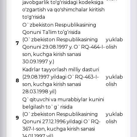
javobgarlik to'g'risidagi kodeksiga
o'zgartish va qo'shimchalar kiritish
to'g'risida
O`zbekiston Respublikasining
Qonuni Ta’lim to’g’risida
(O`zbekiston Respublikasining
yuklab
7
Qonuni 29.08.1997 y. O`RQ-464-I-
olish
son, kuchga kirish sanasi
30.09.1997 y.)
Kadrlar tayyorlash milliy dasturi
(29.08.1997 yildagi O`RQ-463-I-
yuklab
8
son, kuchga kirish sanasi
olish
28.03.1998 yil)
Q`qituvchi va murabbiylar kunini
belgilash to`g`risida
(O`zbekiston Respublikasining
yuklab
9
Qonuni 27.12.1996 yildagi O`RQ-
olish
367-I-son, kuchga kirish sanasi
14.01.1997 yil)