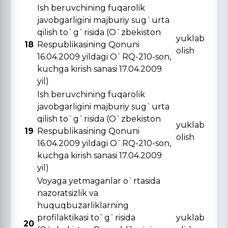
Ish beruvchining fuqarolik
javobgarligini majburiy sug`urta
qilish to`g`risida (O`zbekiston
yuklab
18
Respublikasining Qonuni
olish
16.04.2009 yildagi O`RQ-210-son,
kuchga kirish sanasi 17.04.2009
yil)
Ish beruvchining fuqarolik
javobgarligini majburiy sug`urta
qilish to`g`risida (O`zbekiston
yuklab
19
Respublikasining Qonuni
olish
16.04.2009 yildagi O`RQ-210-son,
kuchga kirish sanasi 17.04.2009
yil)
Voyaga yetmaganlar o`rtasida
nazoratsizlik va
huquqbuzarliklarning
profilaktikasi to`g`risida
yuklab
20