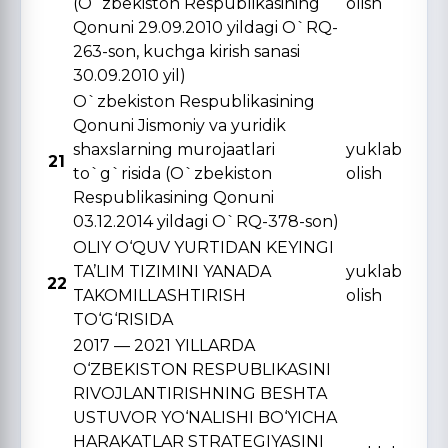
(O`zbekiston Respublikasining
olish
Qonuni 29.09.2010 yildagi O`RQ-
263-son, kuchga kirish sanasi
30.09.2010 yil)
O`zbekiston Respublikasining
Qonuni Jismoniy va yuridik
shaxslarning murojaatlari
yuklab
21
to`g`risida (O`zbekiston
olish
Respublikasining Qonuni
03.12.2014 yildagi O`RQ-378-son)
OLIY O‘QUV YURTIDAN KЕYINGI
TA’LIM TIZIMINI YANADA
yuklab
22
TAKOMILLASHTIRISH
olish
TO‘G‘RISIDA
2017 — 2021 YILLARDA
O‘ZBЕKISTON RЕSPUBLIKASINI
RIVOJLANTIRISHNING BЕSHTA
USTUVOR YO‘NALISHI BO‘YICHA
HARAKATLAR STRATЕGIYASINI