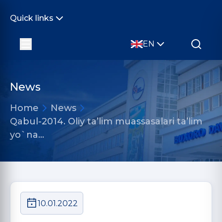
Quick links
EN
News
Home
News
Qabul-2014. Oliy ta’lim muassasalari ta’lim
yo`na…
10.01.2022