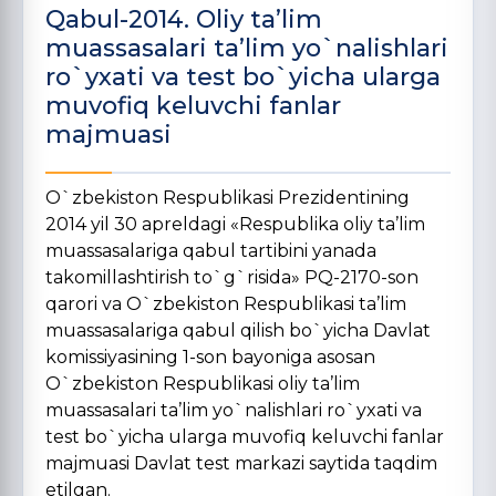
Qabul-2014. Oliy ta’lim
muassasalari ta’lim yo`nalishlari
ro`yxati va test bo`yicha ularga
muvofiq keluvchi fanlar
majmuasi
O`zbekiston Respublikasi Prezidentining
2014 yil 30 apreldagi «Respublika oliy ta’lim
muassasalariga qabul tartibini yanada
takomillashtirish to`g`risida» PQ-2170-son
qarori va O`zbekiston Respublikasi ta’lim
muassasalariga qabul qilish bo`yicha Davlat
komissiyasining 1-son bayoniga asosan
O`zbekiston Respublikasi oliy ta’lim
muassasalari ta’lim yo`nalishlari ro`yxati va
test bo`yicha ularga muvofiq keluvchi fanlar
majmuasi Davlat test markazi saytida taqdim
etilgan.