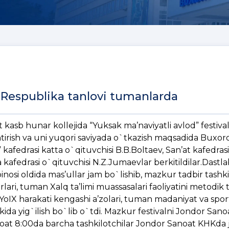
i Respublika tanlovi tumanlarda
kasb hunar kollejida “Yuksak ma’naviyatli avlod” festival
htirish va uni yuqori saviyada o`tkazish maqsadida Buxor
 kafedrasi katta o`qituvchisi B.B.Boltaev, San’at kafedrasi
 kafedrasi o`qituvchisi N.Z.Jumaevlar berkitildilar.Dastla
nosi oldida mas’ullar jam bo`lishib, mazkur tadbir tashkil
ri, tuman Xalq ta’limi muassasalari faoliyatini metodik 
YoIX harakati kengashi a’zolari, tuman madaniyat va sport
okida yig`ilish bo`lib o`tdi. Mazkur festivalni Jondor San
el soat 8:00da barcha tashkilotchilar Jondor Sanoat KHKda