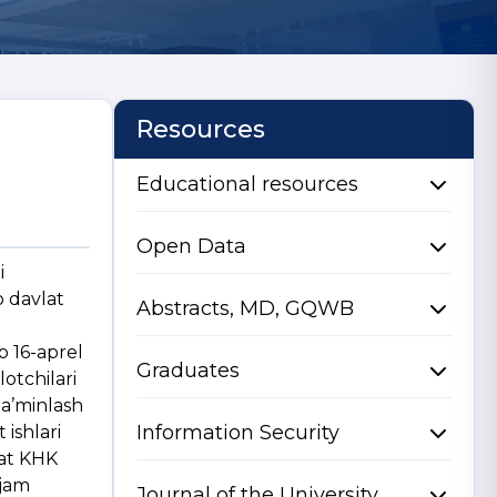
Resources
Educational resources
Open Data
i
o davlat
Abstracts, MD, GQWB
b 16-aprel
Graduates
otchilari
ta’minlash
Information Security
 ishlari
oat KHK
 jam
Journal of the University