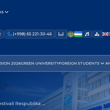
ks
z
(+998) 65 221-30-46
SION 2026
GREEN UNIVERSITY
FOREIGN STUDENTS
A
estivali Respublika …