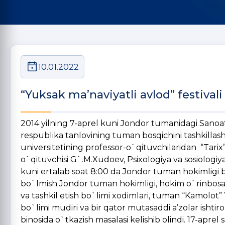
10.01.2022
“Yuksak ma’naviyatli avlod” festival
2014 yilning 7-aprel kuni Jondor tumanidagi Sanoat 
respublika tanlovining tuman bosqichini tashkillas
universitetining professor-o`qituvchilaridan “Tarix”
o`qituvchisi G`.M.Xudoev, Psixologiya va sosiologiya
kuni ertalab soat 8:00 da Jondor tuman hokimligi bi
bo`lmish Jondor tuman hokimligi, hokim o`rinbosarla
va tashkil etish bo`limi xodimlari, tuman “Kamolot” 
bo`limi mudiri va bir qator mutasaddi a’zolar ishtir
binosida o`tkazish masalasi kelishib olindi. 17-apr