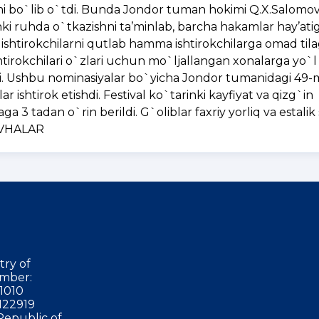
simi bo`lib o`tdi. Bunda Jondor tuman hokimi Q.X.Salomo
inki ruhda o`tkazishni ta’minlab, barcha hakamlar hay’ati
ha ishtirokchilarni qutlab hamma ishtirokchilarga omad ti
shtirokchilari o`zlari uchun mo`ljallangan xonalarga yo`l 
di. Ushbu nominasiyalar bo`yicha Jondor tumanidagi 49
 ishtirok etishdi. Festival ko`tarinki kayfiyat va qizg`in
ga 3 tadan o`rin berildi. G`oliblar faxriy yorliq va estali
AVHALAR
try of
mber:
1010
122919
Republic of