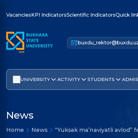
Vacancies
KPI Indicators
Scientific Indicators
Quick lin
buxdu_rektor@buxdu.u
UNIVERSITY
ACTIVITY
STUDENTS
ADMIS
News
Home
News
“Yuksak ma’naviyatli avlod” f