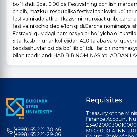
bo`lishdi. Soat 9:00 da Festivalning ochilish maro
chiqib, mazkur respublika festival tanlovini ko`tar
festivalni adolatli o`tkazishni murojaat qilib, barc
festivalni ochiq deb e’lon qildi.Barcha nominasiya i
Festaval quyidagi nominasiyalar bo`yicha o`tkazil
5 ta kasb- hunar kollejidan 420 talaba va o`quvchilar
baxslashuvlar ostida bo`lib o`tdi. Har bir nominasiya
bilan taqdirlandi.HAR BIR NOMINASIYaLARDAN L
Requisites
Treasury of the Minis
Finance Account Nu
2340200030010000
(+998) 65 221-30-46
MFO: 00014 INN: 201
(+998) 65 221-29-06
Central Bank of the 