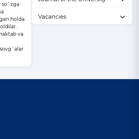
v so`zga
ga
Vacancies
lagan holda
oldilar.
-maktab va
k sovg`alar