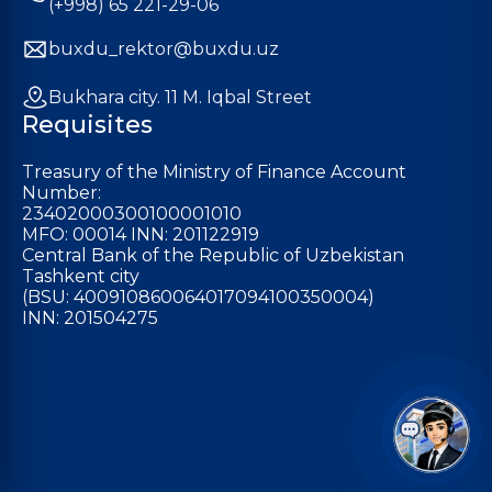
(+998) 65 221-29-06
buxdu_rektor@buxdu.uz
Bukhara city. 11 M. Iqbal Street
Requisites
Treasury of the Ministry of Finance Account
Number:
23402000300100001010
MFO: 00014 INN: 201122919
Central Bank of the Republic of Uzbekistan
Tashkent city
(BSU: 400910860064017094100350004)
INN: 201504275