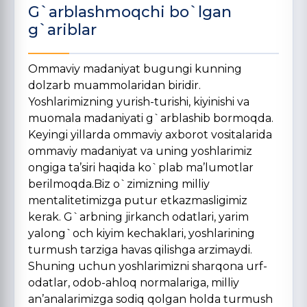
G`arblashmoqchi bo`lgan
g`ariblar
Ommaviy madaniyat bugungi kunning
dolzarb muammolaridan biridir.
Yoshlarimizning yurish-turishi, kiyinishi va
muomala madaniyati g`arblashib bormoqda.
Keyingi yillarda ommaviy axborot vositalarida
ommaviy madaniyat va uning yoshlarimiz
ongiga ta’siri haqida ko`plab ma’lumotlar
berilmoqda.Biz o`zimizning milliy
mentalitetimizga putur etkazmasligimiz
kerak. G`arbning jirkanch odatlari, yarim
yalong`och kiyim kechaklari, yoshlarining
turmush tarziga havas qilishga arzimaydi.
Shuning uchun yoshlarimizni sharqona urf-
odatlar, odob-ahloq normalariga, milliy
an’analarimizga sodiq qolgan holda turmush