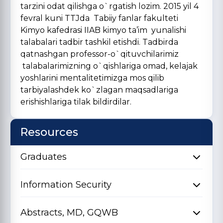
tarzini odat qilishga o`rgatish lozim. 2015 yil 4
fevral kuni TTJda Tabiiy fanlar fakulteti
Kimyo kafedrasi IIAB kimyo ta’im yunalishi
talabalari tadbir tashkil etishdi. Tadbirda
qatnashgan professor-o`qituvchilarimiz
talabalarimizning o`qishlariga omad, kelajak
yoshlarini mentalitetimizga mos qilib
tarbiyalashdek ko`zlagan maqsadlariga
erishishlariga tilak bildirdilar.
Resources
Graduates
Information Security
Abstracts, MD, GQWB