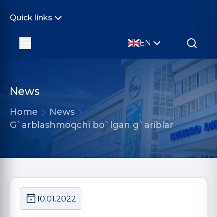
Quick links
EN
News
Home
News
G`arblashmoqchi bo`lgan g`ariblar
10.01.2022