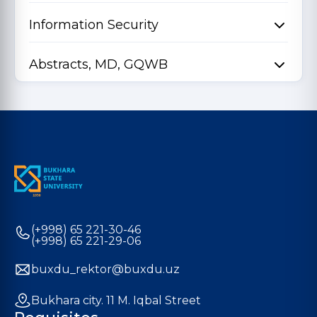
Information Security
Abstracts, MD, GQWB
(+998) 65 221-30-46
(+998) 65 221-29-06
buxdu_rektor@buxdu.uz
Bukhara city. 11 M. Iqbal Street