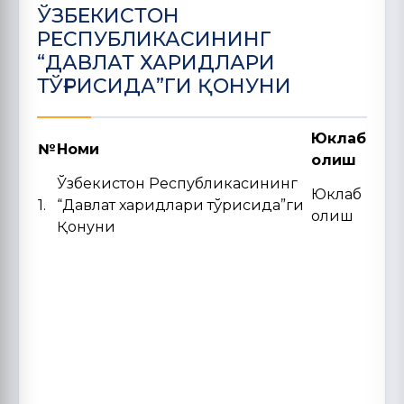
ЎЗБЕКИСТОН
РЕСПУБЛИКАСИНИНГ
“ДАВЛАТ ХАРИДЛАРИ
ТЎҒРИСИДА”ГИ ҚОНУНИ
Юклаб
№
Номи
олиш
Ўзбекистон Республикасининг
Юклаб
1.
“Давлат харидлари тўғрисида”ги
олиш
Қонуни