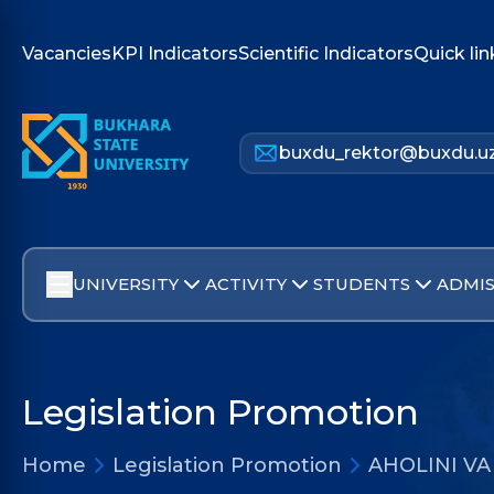
Vacancies
KPI Indicators
Scientific Indicators
Quick lin
buxdu_rektor@buxdu.u
UNIVERSITY
ACTIVITY
STUDENTS
ADMIS
Legislation Promotion
Home
Legislation Promotion
AHOLINI V