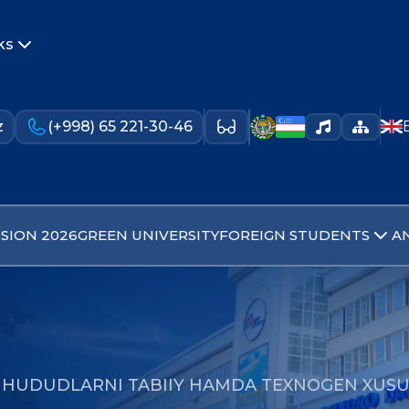
ks
z
(+998) 65 221-30-46
SION 2026
GREEN UNIVERSITY
FOREIGN STUDENTS
A
A HUDUDLARNI TABIIY HAMDA TEXNOGEN XUS