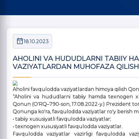
18.10.2023
AHOLINI VA HUDUDLARNI TABIIY 
VAZIYATLARDAN MUHOFAZA QILISH 
Aholini favqulodda vaziyatlardan himoya qilish Qon
“Aholini va hududlarni tabiiy hamda texnogen xus
Qonun (O'RQ–790-son, 17.08.2022-y.) Prezident to
Qonunga ko'ra, favqulodda vaziyatlar ro'y berish m
• tabiiy xususiyatli favqulodda vaziyatlar;
• texnogen xususiyatli favqulodda vaziyatlar.
Favqulodda vaziyatlar vazirligi favqulodda vaz