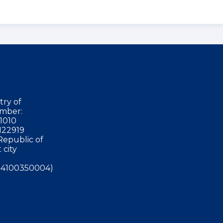
try of
mber:
1010
122919
Republic of
 city
4100350004)