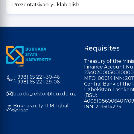
Prezentatsiyani yuklab olish
Requisites
Treasury of the Minis
Finance Account Nu
2340200030010000
(+998) 65 221-30-46
MFO: 00014 INN: 201
(+998) 65 221-29-06
Central Bank of the 
Uzbekistan Tashkent
buxdu_rektor@buxdu.uz
(BSU:
40091086006401709
Bukhara city. 11 M. Iqbal
INN: 201504275
Street