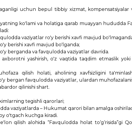
laganligi uchun bepul tibbiy xizmat, kompensatsiyalar
ziyatning ko'lami va holatiga qarab muayyan hududda 
ladi:
ulodda vaziyatlar ro'y berishi xavfi mavjud bo'lmaganda
ro'y berishi xavfi mavjud bo'lganda;
 ro'y berganda va favqulodda vaziyatlar davrida.
xborotni yashirish, o'z vaqtida taqdim etmaslik yoki 
aza qilish holati, aholining xavfsizligini ta'minlas
ro'y bergan favqulodda vaziyatlar, ulardan muhofazalani
abardor qilinishi shart.
mlarning tegishli qarorlari;
dda vaziyatlarda – Hukumat qarori bilan amalga oshirilad
oy o'tgach kuchga kiradi.
on qilish alohida “Favqulodda holat to‘g‘risida”gi Q