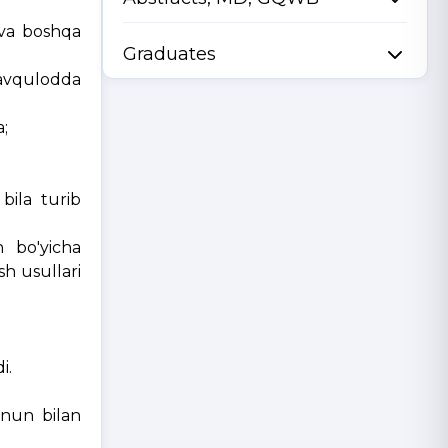
 va boshqa
Graduates
Favqulodda
;
bila turib
h bo'yicha
sh usullari
i.
onun bilan