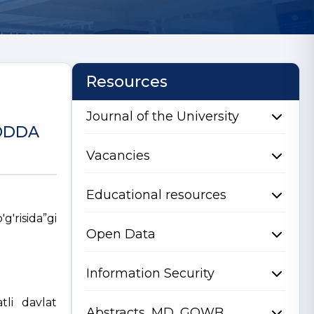
Resources
Journal of the University
LODDA
Vacancies
Educational resources
'risida”gi
Open Data
Information Security
tli davlat
Abstracts, MD, GQWB