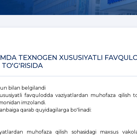
HAMDA TEXNOGEN XUSUSIYATLI FAVQU
TO'G'RISIDA
un bilan belgilandi
usiyatli favqulodda vaziyatlardan muhofaza qilish to'g
monidan imzolandi.
anbaiga qarab quyidagilarga bo'linadi:
iyatlardan muhofaza qilish sohasidagi maxsus vakola