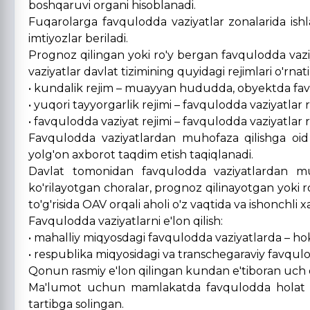
boshqaruvi organi hisoblanadi.
Fuqarolarga favqulodda vaziyatlar zonalarida ish
imtiyozlar beriladi.
Prognoz qilingan yoki ro'y bergan favqulodda va
vaziyatlar davlat tizimining quyidagi rejimlari o'rnati
• kundalik rejim – muayyan hududda, obyektda favq
• yuqori tayyorgarlik rejimi – favqulodda vaziyatlar 
• favqulodda vaziyat rejimi – favqulodda vaziyatlar
Favqulodda vaziyatlardan muhofaza qilishga oid a
yolg'on axborot taqdim etish taqiqlanadi.
Davlat tomonidan favqulodda vaziyatlardan muhof
ko'rilayotgan choralar, prognoz qilinayotgan yoki 
to'g'risida OAV orqali aholi o'z vaqtida va ishonchli x
Favqulodda vaziyatlarni e'lon qilish:
• mahalliy miqyosdagi favqulodda vaziyatlarda – hoki
• respublika miqyosidagi va transchegaraviy favqulo
Qonun rasmiy e'lon qilingan kundan e'tiboran uch 
Ma'lumot uchun mamlakatda favqulodda holat e'l
tartibga solingan.