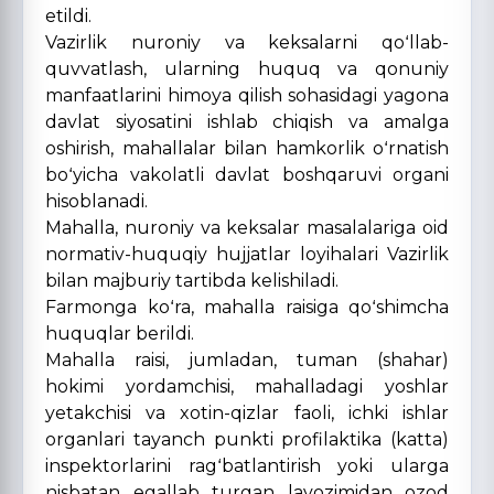
etildi.
Vazirlik nuroniy va keksalarni qoʻllab-
quvvatlash, ularning huquq va qonuniy
manfaatlarini himoya qilish sohasidagi yagona
davlat siyosatini ishlab chiqish va amalga
oshirish, mahallalar bilan hamkorlik oʻrnatish
boʻyicha vakolatli davlat boshqaruvi organi
hisoblanadi.
Mahalla, nuroniy va keksalar masalalariga oid
normativ-huquqiy hujjatlar loyihalari Vazirlik
bilan majburiy tartibda kelishiladi.
Farmonga koʻra, mahalla raisiga qoʻshimcha
huquqlar berildi.
Mahalla raisi, jumladan, tuman (shahar)
hokimi yordamchisi, mahalladagi yoshlar
yetakchisi va xotin-qizlar faoli, ichki ishlar
organlari tayanch punkti profilaktika (katta)
inspektorlarini ragʻbatlantirish yoki ularga
nisbatan egallab turgan lavozimidan ozod