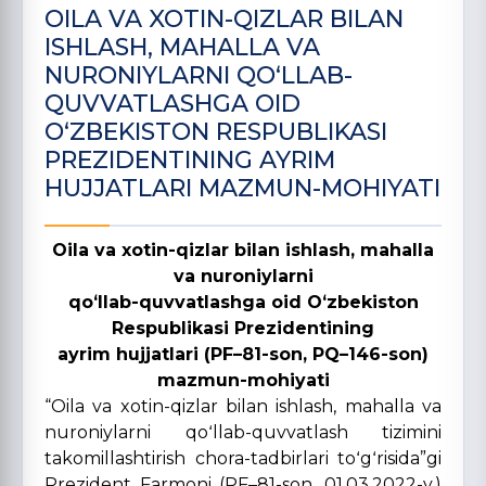
OILA VA XOTIN-QIZLAR BILAN
ISHLASH, MAHALLA VA
NURONIYLARNI QOʻLLAB-
QUVVATLASHGA OID
OʻZBEKISTON RESPUBLIKASI
PREZIDENTINING AYRIM
HUJJATLARI MAZMUN-MOHIYATI
Oila va xotin-qizlar bilan ishlash, mahalla
va nuroniylarni
qoʻllab-quvvatlashga oid Oʻzbekiston
Respublikasi Prezidentining
ayrim hujjatlari (PF–81-son, PQ–146-son)
mazmun-mohiyati
“Oila va xotin-qizlar bilan ishlash, mahalla va
nuroniylarni qoʻllab-quvvatlash tizimini
takomillashtirish chora-tadbirlari toʻgʻrisida”gi
Prezident Farmoni (PF–81-son, 01.03.2022-y.)