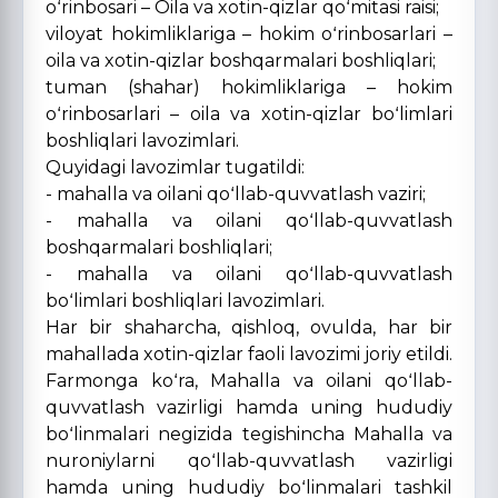
oʻrinbosari – Oila va xotin-qizlar qoʻmitasi raisi;
viloyat hokimliklariga – hokim oʻrinbosarlari –
oila va xotin-qizlar boshqarmalari boshliqlari;
tuman (shahar) hokimliklariga – hokim
oʻrinbosarlari – oila va xotin-qizlar boʻlimlari
boshliqlari lavozimlari.
Quyidagi lavozimlar tugatildi:
- mahalla va oilani qoʻllab-quvvatlash vaziri;
- mahalla va oilani qoʻllab-quvvatlash
boshqarmalari boshliqlari;
- mahalla va oilani qoʻllab-quvvatlash
boʻlimlari boshliqlari lavozimlari.
Har bir shaharcha, qishloq, ovulda, har bir
mahallada xotin-qizlar faoli lavozimi joriy etildi.
Farmonga koʻra, Mahalla va oilani qoʻllab-
quvvatlash vazirligi hamda uning hududiy
boʻlinmalari negizida tegishincha Mahalla va
nuroniylarni qoʻllab-quvvatlash vazirligi
hamda uning hududiy boʻlinmalari tashkil