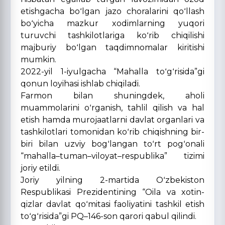
etishgacha boʻlgan jazo choralarini qoʻllash
boʻyicha mazkur xodimlarning yuqori
turuvchi tashkilotlariga koʻrib chiqilishi
majburiy boʻlgan taqdimnomalar kiritishi
mumkin.
2022-yil 1-iyulgacha “Mahalla toʻgʻrisida”gi
qonun loyihasi ishlab chiqiladi.
Farmon bilan shuningdek, aholi
muammolarini oʻrganish, tahlil qilish va hal
etish hamda murojaatlarni davlat organlari va
tashkilotlari tomonidan koʻrib chiqishning bir-
biri bilan uzviy bogʻlangan toʻrt pogʻonali
“mahalla–tuman–viloyat–respublika” tizimi
joriy etildi.
Joriy yilning 2-martida Oʻzbekiston
Respublikasi Prezidentining “Oila va xotin-
qizlar davlat qoʻmitasi faoliyatini tashkil etish
toʻgʻrisida”gi PQ–146-son qarori qabul qilindi.