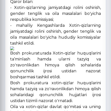
Qaror bilan:
- Xotin-qizlarning jamiyatdagi rolini oshirish,
gender tenglik va oila masalalari boʻyicha
respublika komissiyasi;
- mahalliy Kengashlarda Xotin-qizlarning
jamiyatdagi rolini oshirish, gender tenglik va
oila masalalari boʻyicha hududiy komissiyalar
tashkil etildi.
Bosh prokuraturada Xotin-qizlar huquqlarini
taʼminlash hamda ularni tazyiq va
zoʻravonlikdan himoya qilish sohalarida
qonunchilik ijrosi ustidan nazorat
boshqarmasi tashkil etildi.
Bosh prokuratura xotin-qizlar huquqlarini
hamda tazyiq va zoʻravonlikdan himoya qilish
sohalaridagi qonunchilik hujjatlari ijrosi
ustidan tizimli nazorat oʻrnatadi.
Oila va xotin-qizlar davlat qoʻmitasi va uning