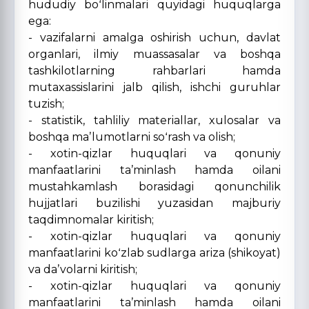
hududiy boʻlinmalari quyidagi huquqlarga
ega:
- vazifalarni amalga oshirish uchun, davlat
organlari, ilmiy muassasalar va boshqa
tashkilotlarning rahbarlari hamda
mutaxassislarini jalb qilish, ishchi guruhlar
tuzish;
- statistik, tahliliy materiallar, xulosalar va
boshqa maʼlumotlarni soʻrash va olish;
- xotin-qizlar huquqlari va qonuniy
manfaatlarini taʼminlash hamda oilani
mustahkamlash borasidagi qonunchilik
hujjatlari buzilishi yuzasidan majburiy
taqdimnomalar kiritish;
- xotin-qizlar huquqlari va qonuniy
manfaatlarini koʻzlab sudlarga ariza (shikoyat)
va daʼvolarni kiritish;
- xotin-qizlar huquqlari va qonuniy
manfaatlarini taʼminlash hamda oilani