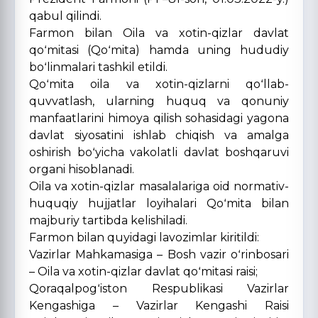
qabul qilindi.
Farmon bilan Oila va xotin-qizlar davlat
qoʻmitasi (Qoʻmita) hamda uning hududiy
boʻlinmalari tashkil etildi.
Qoʻmita oila va xotin-qizlarni qoʻllab-
quvvatlash, ularning huquq va qonuniy
manfaatlarini himoya qilish sohasidagi yagona
davlat siyosatini ishlab chiqish va amalga
oshirish boʻyicha vakolatli davlat boshqaruvi
organi hisoblanadi.
Oila va xotin-qizlar masalalariga oid normativ-
huquqiy hujjatlar loyihalari Qoʻmita bilan
majburiy tartibda kelishiladi.
Farmon bilan quyidagi lavozimlar kiritildi:
Vazirlar Mahkamasiga – Bosh vazir oʻrinbosari
– Oila va xotin-qizlar davlat qoʻmitasi raisi;
Qoraqalpogʻiston Respublikasi Vazirlar
Kengashiga – Vazirlar Kengashi Raisi