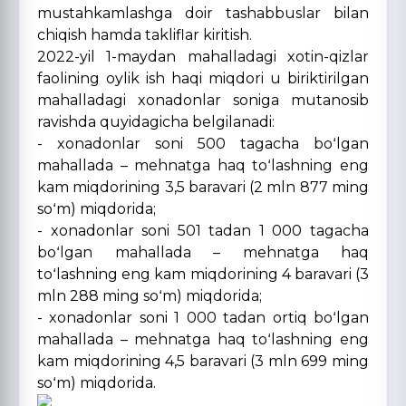
mustahkamlashga doir tashabbuslar bilan
chiqish hamda takliflar kiritish.
2022-yil 1-maydan mahalladagi xotin-qizlar
faolining oylik ish haqi miqdori u biriktirilgan
mahalladagi xonadonlar soniga mutanosib
ravishda quyidagicha belgilanadi:
- xonadonlar soni 500 tagacha boʻlgan
mahallada – mehnatga haq toʻlashning eng
kam miqdorining 3,5 baravari (2 mln 877 ming
soʻm) miqdorida;
- xonadonlar soni 501 tadan 1 000 tagacha
boʻlgan mahallada – mehnatga haq
toʻlashning eng kam miqdorining 4 baravari (3
mln 288 ming soʻm) miqdorida;
- xonadonlar soni 1 000 tadan ortiq boʻlgan
mahallada – mehnatga haq toʻlashning eng
kam miqdorining 4,5 baravari (3 mln 699 ming
soʻm) miqdorida.