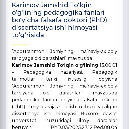
Karimov Jamshid To‘lqin
o‘g‘lining pedagogika fanlari
bo‘yicha falsafa doktori (PhD)
dissertatsiya ishi himoyasi
to‘g‘risida
“Abdurahmon Jomiyning ma’naviy-axloqiy
tarbiyaga oid qarashlari” mavzusida
Karimov Jamshid To‘lqin o‘g‘lining
13.00.01
– Pedagogika nazariyasi. Pedagogik
ta’limotlar tarixi ixtisosligi bo‘yicha
“Abdurahmon Jomiyning ma’naviy-axloqiy
tarbiyaga oid qarashlari” mavzusida
pedagogika fanlari bo‘yicha falsafa doktori
(PhD) ilmiy darajasini olish uchun yozilgan
dissertatsiya ishi himoyasi Buxoro davlat
universiteti huzuridagi ilmiy darajalar
beruvchi PhD.03/2025.27.12.Ped.08.04