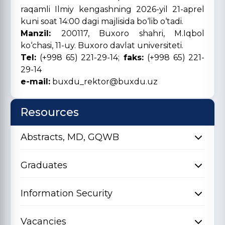
raqamli Ilmiy kengashning 2026-yil 21-aprel
kuni soat 14:00 dagi majlisida bo‘lib o‘tadi.
Manzil:
200117, Buxoro shahri, M.Iqbol
ko‘chasi, 11-uy. Buxoro davlat universiteti.
Tel:
(+998 65) 221-29-14;
faks:
(+998 65) 221-
29-14
e-mail:
buxdu_rektor@buxdu.uz
Resources
Abstracts, MD, GQWB
Graduates
Information Security
Vacancies