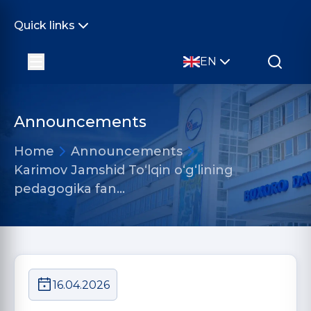
Quick links
EN
Announcements
Home
Announcements
Karimov Jamshid To‘lqin o‘g‘lining
pedagogika fan…
16.04.2026