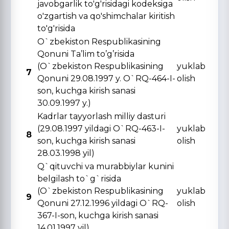
javobgarlik to'g'risidagi kodeksiga
o'zgartish va qo'shimchalar kiritish
to'g'risida
O`zbekiston Respublikasining
Qonuni Ta’lim to’g’risida
(O`zbekiston Respublikasining
yuklab
7
Qonuni 29.08.1997 y. O`RQ-464-I-
olish
son, kuchga kirish sanasi
30.09.1997 y.)
Kadrlar tayyorlash milliy dasturi
(29.08.1997 yildagi O`RQ-463-I-
yuklab
8
son, kuchga kirish sanasi
olish
28.03.1998 yil)
Q`qituvchi va murabbiylar kunini
belgilash to`g`risida
(O`zbekiston Respublikasining
yuklab
9
Qonuni 27.12.1996 yildagi O`RQ-
olish
367-I-son, kuchga kirish sanasi
14.01.1997 yil)