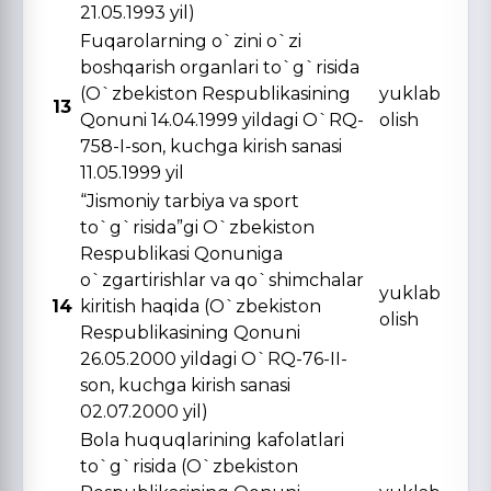
21.05.1993 yil)
Fuqarolarning o`zini o`zi
boshqarish organlari to`g`risida
(O`zbekiston Respublikasining
yuklab
13
Qonuni 14.04.1999 yildagi O`RQ-
olish
758-I-son, kuchga kirish sanasi
11.05.1999 yil
“Jismoniy tarbiya va sport
to`g`risida”gi O`zbekiston
Respublikasi Qonuniga
o`zgartirishlar va qo`shimchalar
yuklab
14
kiritish haqida (O`zbekiston
olish
Respublikasining Qonuni
26.05.2000 yildagi O`RQ-76-II-
son, kuchga kirish sanasi
02.07.2000 yil)
Bola huquqlarining kafolatlari
to`g`risida (O`zbekiston