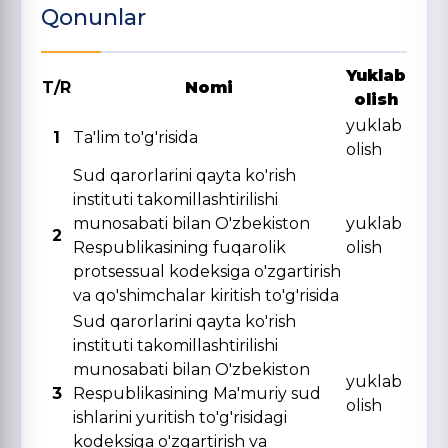
Qonunlar
Yuklab
T/R
Nomi
olish
yuklab
1
Ta'lim to'g'risida
olish
Sud qarorlarini qayta ko'rish
instituti takomillashtirilishi
munosabati bilan O'zbekiston
yuklab
2
Respublikasining fuqarolik
olish
protsessual kodeksiga o'zgartirish
va qo'shimchalar kiritish to'g'risida
Sud qarorlarini qayta ko'rish
instituti takomillashtirilishi
munosabati bilan O'zbekiston
yuklab
3
Respublikasining Ma'muriy sud
olish
ishlarini yuritish to'g'risidagi
kodeksiga o'zgartirish va