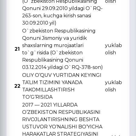
(O`zbekiston Respublikasining
olish
Qonuni 29.09.2010 yildagi O`RQ-
263-son, kuchga kirish sanasi
30.09.2010 yil)
O`zbekiston Respublikasining
Qonuni Jismoniy va yuridik
shaxslarning murojaatlari
yuklab
21
to`g`risida (O`zbekiston
olish
Respublikasining Qonuni
03.12.2014 yildagi O`RQ-378-son)
OLIY O‘QUV YURTIDAN KЕYINGI
TA’LIM TIZIMINI YANADA
yuklab
22
TAKOMILLASHTIRISH
olish
TO‘G‘RISIDA
2017 — 2021 YILLARDA
O‘ZBЕKISTON RЕSPUBLIKASINI
RIVOJLANTIRISHNING BЕSHTA
USTUVOR YO‘NALISHI BO‘YICHA
HARAKATLAR STRATЕGIYASINI