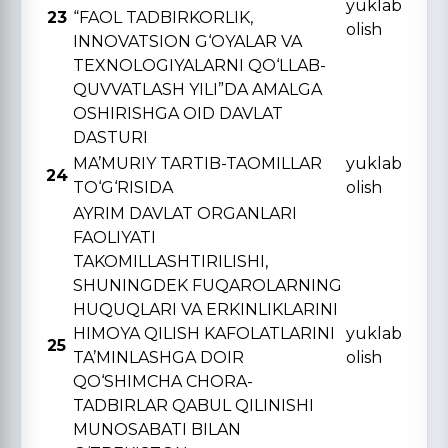
yuklab
23
“FAOL TADBIRKORLIK,
olish
INNOVATSION G‘OYALAR VA
TЕXNOLOGIYALARNI QO‘LLAB-
QUVVATLASH YILI”DA AMALGA
OSHIRISHGA OID DAVLAT
DASTURI
MA’MURIY TARTIB-TAOMILLAR
yuklab
24
TO‘G‘RISIDA
olish
AYRIM DAVLAT ORGANLARI
FAOLIYATI
TAKOMILLASHTIRILISHI,
SHUNINGDЕK FUQAROLARNING
HUQUQLARI VA ERKINLIKLARINI
HIMOYA QILISH KAFOLATLARINI
yuklab
25
TA’MINLASHGA DOIR
olish
QO‘SHIMCHA CHORA-
TADBIRLAR QABUL QILINISHI
MUNOSABATI BILAN