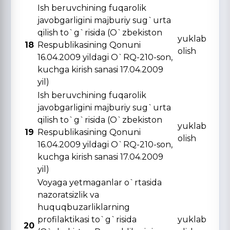
Ish beruvchining fuqarolik
javobgarligini majburiy sug`urta
qilish to`g`risida (O`zbekiston
yuklab
18
Respublikasining Qonuni
olish
16.04.2009 yildagi O`RQ-210-son,
kuchga kirish sanasi 17.04.2009
yil)
Ish beruvchining fuqarolik
javobgarligini majburiy sug`urta
qilish to`g`risida (O`zbekiston
yuklab
19
Respublikasining Qonuni
olish
16.04.2009 yildagi O`RQ-210-son,
kuchga kirish sanasi 17.04.2009
yil)
Voyaga yetmaganlar o`rtasida
nazoratsizlik va
huquqbuzarliklarning
profilaktikasi to`g`risida
yuklab
20