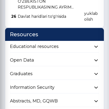
O‘ZBЕKISTON
RЕSPUBLIKASINING AYRIM...
yuklab
26
Davlat haridlari to'g'risida
olish
Resources
Educational resources
Open Data
Graduates
Information Security
Abstracts, MD, GQWB