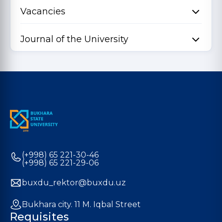
Vacancies
Journal of the University
(+998) 65 221-30-46
(+998) 65 221-29-06
buxdu_rektor@buxdu.uz
Bukhara city. 11 M. Iqbal Street
Requisites