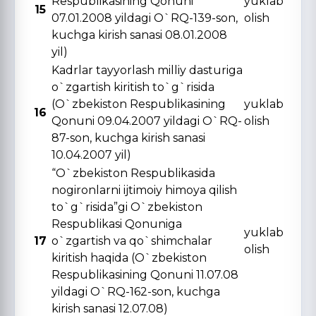
Respublikasining Qonuni
yuklab
15
07.01.2008 yildagi O`RQ-139-son,
olish
kuchga kirish sanasi 08.01.2008
yil)
Kadrlar tayyorlash milliy dasturiga
o`zgartish kiritish to`g`risida
(O`zbekiston Respublikasining
yuklab
16
Qonuni 09.04.2007 yildagi O`RQ-
olish
87-son, kuchga kirish sanasi
10.04.2007 yil)
“O`zbekiston Respublikasida
nogironlarni ijtimoiy himoya qilish
to`g`risida”gi O`zbekiston
Respublikasi Qonuniga
yuklab
17
o`zgartish va qo`shimchalar
olish
kiritish haqida (O`zbekiston
Respublikasining Qonuni 11.07.08
yildagi O`RQ-162-son, kuchga
kirish sanasi 12.07.08)