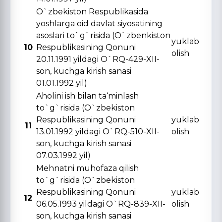
O`zbekiston Respublikasida
yoshlarga oid davlat siyosatining
asoslari to`g`risida (O`zbenkiston
yuklab
10
Respublikasining Qonuni
olish
20.11.1991 yildagi O`RQ-429-XII-
son, kuchga kirish sanasi
01.01.1992 yil)
Aholini ish bilan ta‘minlash
to`g`risida (O`zbekiston
Respublikasining Qonuni
yuklab
11
13.01.1992 yildagi O`RQ-510-XII-
olish
son, kuchga kirish sanasi
07.03.1992 yil)
Mehnatni muhofaza qilish
to`g`risida (O`zbekiston
Respublikasining Qonuni
yuklab
12
06.05.1993 yildagi O`RQ-839-XII-
olish
son, kuchga kirish sanasi