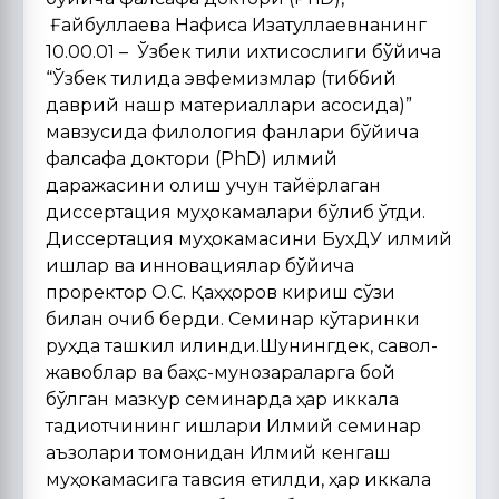
Ғайбуллаева Нафиса Изатуллаевнанинг
10.00.01 – Ўзбек тили ихтисослиги бўйича
“Ўзбек тилида эвфемизмлар (тиббий
даврий нашр материаллари асосида)”
мавзусида филология фанлари бўйича
фалсафа доктори (PhD) илмий
даражасини олиш учун тайёрлаган
диссертация муҳокамалари бўлиб ўтди.
Диссертация муҳокамасини БухДУ илмий
ишлар ва инновациялар бўйича
проректор О.С. Қаҳҳоров кириш сўзи
билан очиб берди. Семинар кўтаринки
руҳда ташкил қилинди.Шунингдек, савол-
жавоблар ва баҳс-мунозараларга бой
бўлган мазкур семинарда ҳар иккала
тадқиқотчининг ишлари Илмий семинар
аъзолари томонидан Илмий кенгаш
муҳокамасига тавсия етилди, ҳар иккала