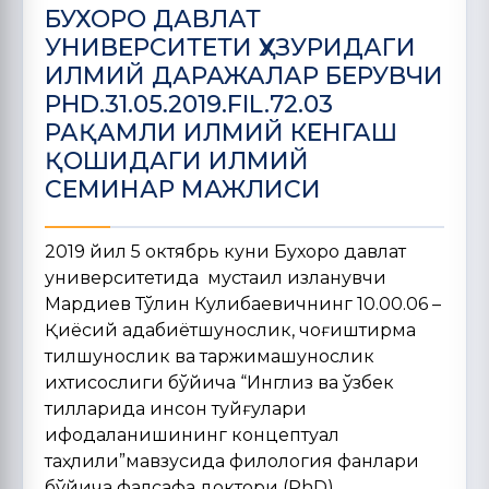
БУХОРО ДАВЛАТ
УНИВЕРСИТЕТИ ҲУЗУРИДАГИ
ИЛМИЙ ДАРАЖАЛАР БЕРУВЧИ
PHD.31.05.2019.FIL.72.03
РАҚАМЛИ ИЛМИЙ КЕНГАШ
ҚОШИДАГИ ИЛМИЙ
СЕМИНАР МАЖЛИСИ
2019 йил 5 октябрь куни Бухоро давлат
университетида мустақил изланувчи
Мардиев Тўлқин Кулибаевичнинг 10.00.06 –
Қиёсий адабиётшунослик, чоғиштирма
тилшунослик ва таржимашунослик
ихтисослиги бўйича “Инглиз ва ўзбек
тилларида инсон туйғулари
ифодаланишининг концептуал
таҳлили”мавзусида филология фанлари
бўйича фалсафа доктори (PhD),