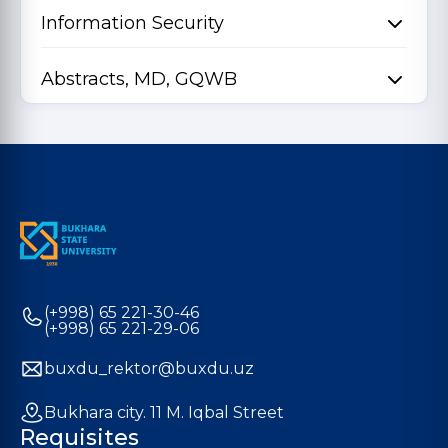
Information Security
Abstracts, MD, GQWB
(+998) 65 221-30-46
(+998) 65 221-29-06
buxdu_rektor@buxdu.uz
Bukhara city. 11 M. Iqbal Street
Requisites