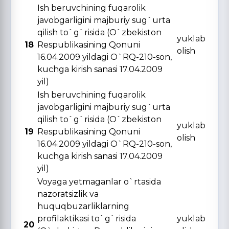
Ish beruvchining fuqarolik
javobgarligini majburiy sug`urta
qilish to`g`risida (O`zbekiston
yuklab
18
Respublikasining Qonuni
olish
16.04.2009 yildagi O`RQ-210-son,
kuchga kirish sanasi 17.04.2009
yil)
Ish beruvchining fuqarolik
javobgarligini majburiy sug`urta
qilish to`g`risida (O`zbekiston
yuklab
19
Respublikasining Qonuni
olish
16.04.2009 yildagi O`RQ-210-son,
kuchga kirish sanasi 17.04.2009
yil)
Voyaga yetmaganlar o`rtasida
nazoratsizlik va
huquqbuzarliklarning
profilaktikasi to`g`risida
yuklab
20