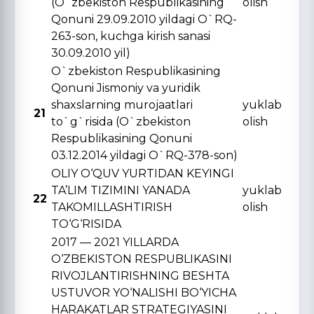
(O`zbekiston Respublikasining
olish
Qonuni 29.09.2010 yildagi O`RQ-
263-son, kuchga kirish sanasi
30.09.2010 yil)
O`zbekiston Respublikasining
Qonuni Jismoniy va yuridik
shaxslarning murojaatlari
yuklab
21
to`g`risida (O`zbekiston
olish
Respublikasining Qonuni
03.12.2014 yildagi O`RQ-378-son)
OLIY O‘QUV YURTIDAN KЕYINGI
TA’LIM TIZIMINI YANADA
yuklab
22
TAKOMILLASHTIRISH
olish
TO‘G‘RISIDA
2017 — 2021 YILLARDA
O‘ZBЕKISTON RЕSPUBLIKASINI
RIVOJLANTIRISHNING BЕSHTA
USTUVOR YO‘NALISHI BO‘YICHA
HARAKATLAR STRATЕGIYASINI