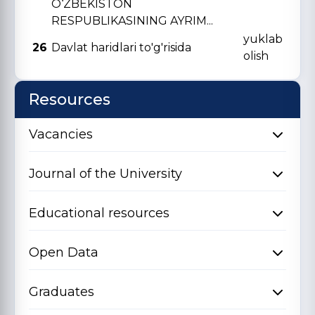
O‘ZBЕKISTON
RЕSPUBLIKASINING AYRIM...
yuklab
26
Davlat haridlari to'g'risida
olish
Resources
Vacancies
Journal of the University
Educational resources
Open Data
Graduates