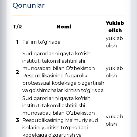
Qonunlar
Yuklab
T/R
Nomi
olish
yuklab
1
Ta'lim to'g'risida
olish
Sud qarorlarini qayta ko'rish
instituti takomillashtirilishi
munosabati bilan O'zbekiston
yuklab
2
Respublikasining fuqarolik
olish
protsessual kodeksiga o'zgartirish
va qo'shimchalar kiritish to'g'risida
Sud qarorlarini qayta ko'rish
instituti takomillashtirilishi
munosabati bilan O'zbekiston
yuklab
3
Respublikasining Ma'muriy sud
olish
ishlarini yuritish to'g'risidagi
kodeksiga o'zgartirish va