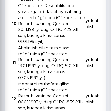
O`zbekiston Respublikasida
yoshlarga oid davlat siyosatining
asoslari to`g`risida (O`zbenkiston
yuklab
10
Respublikasining Qonuni
olish
20.11.1991 yildagi O`RQ-429-XII-
son, kuchga kirish sanasi
01.01.1992 yil)
Aholini ish bilan ta‘minlash
to`g`risida (O`zbekiston
Respublikasining Qonuni
yuklab
11
13.01.1992 yildagi O`RQ-510-XII-
olish
son, kuchga kirish sanasi
07.03.1992 yil)
Mehnatni muhofaza qilish
to`g`risida (O`zbekiston
Respublikasining Qonuni
yuklab
12
06.05.1993 yildagi O`RQ-839-XII-
olish
son, kuchga kirish sanasi