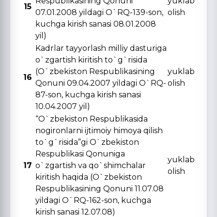
Respublikasining Qonuni
yuklab
15
07.01.2008 yildagi O`RQ-139-son,
olish
kuchga kirish sanasi 08.01.2008
yil)
Kadrlar tayyorlash milliy dasturiga
o`zgartish kiritish to`g`risida
(O`zbekiston Respublikasining
yuklab
16
Qonuni 09.04.2007 yildagi O`RQ-
olish
87-son, kuchga kirish sanasi
10.04.2007 yil)
“O`zbekiston Respublikasida
nogironlarni ijtimoiy himoya qilish
to`g`risida”gi O`zbekiston
Respublikasi Qonuniga
yuklab
17
o`zgartish va qo`shimchalar
olish
kiritish haqida (O`zbekiston
Respublikasining Qonuni 11.07.08
yildagi O`RQ-162-son, kuchga
kirish sanasi 12.07.08)