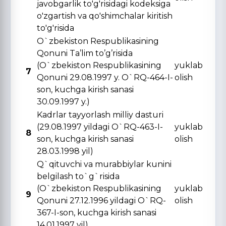
javobgarlik to'g'risidagi kodeksiga
o'zgartish va qo'shimchalar kiritish
to'g'risida
O`zbekiston Respublikasining
Qonuni Ta’lim to’g’risida
(O`zbekiston Respublikasining
yuklab
7
Qonuni 29.08.1997 y. O`RQ-464-I-
olish
son, kuchga kirish sanasi
30.09.1997 y.)
Kadrlar tayyorlash milliy dasturi
(29.08.1997 yildagi O`RQ-463-I-
yuklab
8
son, kuchga kirish sanasi
olish
28.03.1998 yil)
Q`qituvchi va murabbiylar kunini
belgilash to`g`risida
(O`zbekiston Respublikasining
yuklab
9
Qonuni 27.12.1996 yildagi O`RQ-
olish
367-I-son, kuchga kirish sanasi
14.01.1997 yil)