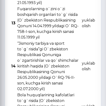
21.05.1993 yil)
Fuqarolarning o`zini o`zi
boshqarish organlari to`g`risida
(O`zbekiston Respublikasining
yuklab
13
Qonuni 14.04.1999 yildagi O`RQ-
olish
758-I-son, kuchga kirish sanasi
11.05.1999 yil
“Jismoniy tarbiya va sport
to`g`risida”gi O`zbekiston
Respublikasi Qonuniga
o`zgartirishlar va qo`shimchalar
yuklab
14
kiritish haqida (O`zbekiston
olish
Respublikasining Qonuni
26.05.2000 yildagi O`RQ-76-II-
son, kuchga kirish sanasi
02.07.2000 yil)
Bola huquqlarining kafolatlari
to`g`risida (O`zbekiston