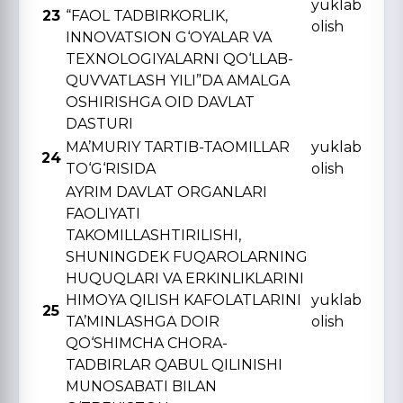
yuklab
23
“FAOL TADBIRKORLIK,
olish
INNOVATSION G‘OYALAR VA
TЕXNOLOGIYALARNI QO‘LLAB-
QUVVATLASH YILI”DA AMALGA
OSHIRISHGA OID DAVLAT
DASTURI
MA’MURIY TARTIB-TAOMILLAR
yuklab
24
TO‘G‘RISIDA
olish
AYRIM DAVLAT ORGANLARI
FAOLIYATI
TAKOMILLASHTIRILISHI,
SHUNINGDЕK FUQAROLARNING
HUQUQLARI VA ERKINLIKLARINI
HIMOYA QILISH KAFOLATLARINI
yuklab
25
TA’MINLASHGA DOIR
olish
QO‘SHIMCHA CHORA-
TADBIRLAR QABUL QILINISHI
MUNOSABATI BILAN