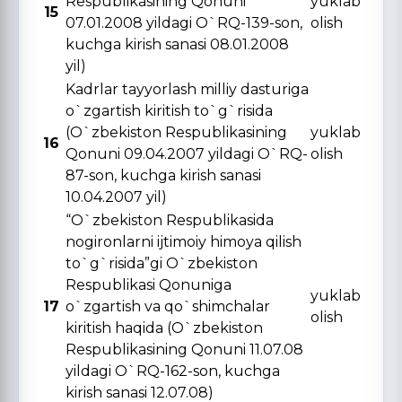
Respublikasining Qonuni
yuklab
15
07.01.2008 yildagi O`RQ-139-son,
olish
kuchga kirish sanasi 08.01.2008
yil)
Kadrlar tayyorlash milliy dasturiga
o`zgartish kiritish to`g`risida
(O`zbekiston Respublikasining
yuklab
16
Qonuni 09.04.2007 yildagi O`RQ-
olish
87-son, kuchga kirish sanasi
10.04.2007 yil)
“O`zbekiston Respublikasida
nogironlarni ijtimoiy himoya qilish
to`g`risida”gi O`zbekiston
Respublikasi Qonuniga
yuklab
17
o`zgartish va qo`shimchalar
olish
kiritish haqida (O`zbekiston
Respublikasining Qonuni 11.07.08
yildagi O`RQ-162-son, kuchga
kirish sanasi 12.07.08)