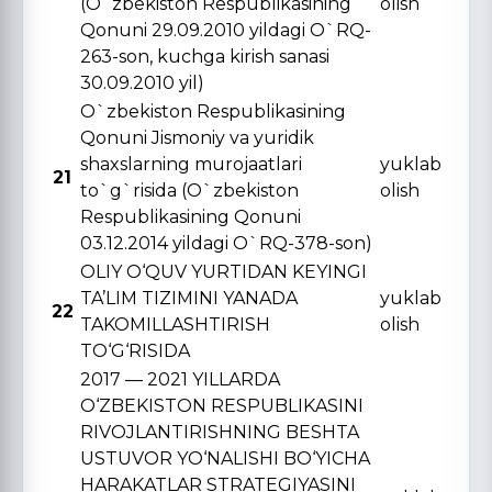
(O`zbekiston Respublikasining
olish
Qonuni 29.09.2010 yildagi O`RQ-
263-son, kuchga kirish sanasi
30.09.2010 yil)
O`zbekiston Respublikasining
Qonuni Jismoniy va yuridik
shaxslarning murojaatlari
yuklab
21
to`g`risida (O`zbekiston
olish
Respublikasining Qonuni
03.12.2014 yildagi O`RQ-378-son)
OLIY O‘QUV YURTIDAN KЕYINGI
TA’LIM TIZIMINI YANADA
yuklab
22
TAKOMILLASHTIRISH
olish
TO‘G‘RISIDA
2017 — 2021 YILLARDA
O‘ZBЕKISTON RЕSPUBLIKASINI
RIVOJLANTIRISHNING BЕSHTA
USTUVOR YO‘NALISHI BO‘YICHA
HARAKATLAR STRATЕGIYASINI