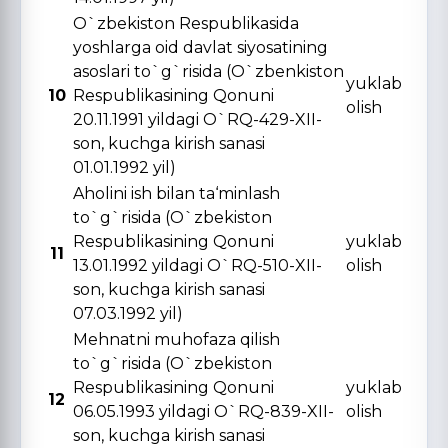
O`zbekiston Respublikasida
yoshlarga oid davlat siyosatining
asoslari to`g`risida (O`zbenkiston
yuklab
10
Respublikasining Qonuni
olish
20.11.1991 yildagi O`RQ-429-XII-
son, kuchga kirish sanasi
01.01.1992 yil)
Aholini ish bilan ta‘minlash
to`g`risida (O`zbekiston
Respublikasining Qonuni
yuklab
11
13.01.1992 yildagi O`RQ-510-XII-
olish
son, kuchga kirish sanasi
07.03.1992 yil)
Mehnatni muhofaza qilish
to`g`risida (O`zbekiston
Respublikasining Qonuni
yuklab
12
06.05.1993 yildagi O`RQ-839-XII-
olish
son, kuchga kirish sanasi