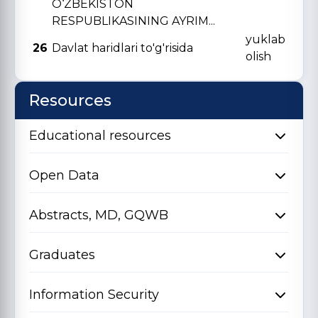
O‘ZBЕKISTON
RЕSPUBLIKASINING AYRIM...
yuklab
26
Davlat haridlari to'g'risida
olish
Resources
Educational resources
Open Data
Abstracts, MD, GQWB
Graduates
Information Security