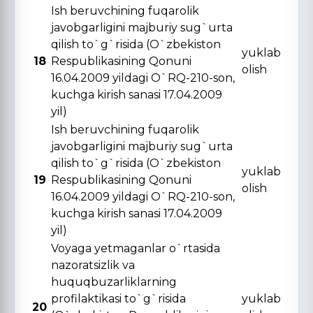
Ish beruvchining fuqarolik
javobgarligini majburiy sug`urta
qilish to`g`risida (O`zbekiston
yuklab
18
Respublikasining Qonuni
olish
16.04.2009 yildagi O`RQ-210-son,
kuchga kirish sanasi 17.04.2009
yil)
Ish beruvchining fuqarolik
javobgarligini majburiy sug`urta
qilish to`g`risida (O`zbekiston
yuklab
19
Respublikasining Qonuni
olish
16.04.2009 yildagi O`RQ-210-son,
kuchga kirish sanasi 17.04.2009
yil)
Voyaga yetmaganlar o`rtasida
nazoratsizlik va
huquqbuzarliklarning
profilaktikasi to`g`risida
yuklab
20