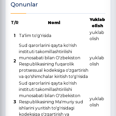
Qonunlar
Yuklab
T/R
Nomi
olish
yuklab
1
Ta'lim to'g'risida
olish
Sud qarorlarini qayta ko'rish
instituti takomillashtirilishi
munosabati bilan O'zbekiston
yuklab
2
Respublikasining fuqarolik
olish
protsessual kodeksiga o'zgartirish
va qo'shimchalar kiritish to'g'risida
Sud qarorlarini qayta ko'rish
instituti takomillashtirilishi
munosabati bilan O'zbekiston
yuklab
3
Respublikasining Ma'muriy sud
olish
ishlarini yuritish to'g'risidagi
kodeksiga o'zgartirish va