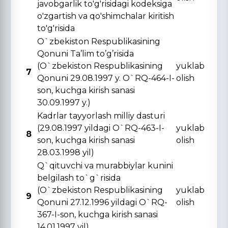
javobgarlik to'g'risidagi kodeksiga
o'zgartish va qo'shimchalar kiritish
to'g'risida
O`zbekiston Respublikasining
Qonuni Ta’lim to’g’risida
(O`zbekiston Respublikasining
yuklab
7
Qonuni 29.08.1997 y. O`RQ-464-I-
olish
son, kuchga kirish sanasi
30.09.1997 y.)
Kadrlar tayyorlash milliy dasturi
(29.08.1997 yildagi O`RQ-463-I-
yuklab
8
son, kuchga kirish sanasi
olish
28.03.1998 yil)
Q`qituvchi va murabbiylar kunini
belgilash to`g`risida
(O`zbekiston Respublikasining
yuklab
9
Qonuni 27.12.1996 yildagi O`RQ-
olish
367-I-son, kuchga kirish sanasi
14.01.1997 yil)