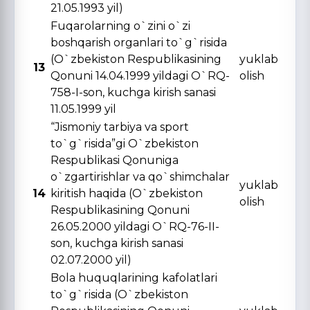
21.05.1993 yil)
Fuqarolarning o`zini o`zi
boshqarish organlari to`g`risida
(O`zbekiston Respublikasining
yuklab
13
Qonuni 14.04.1999 yildagi O`RQ-
olish
758-I-son, kuchga kirish sanasi
11.05.1999 yil
“Jismoniy tarbiya va sport
to`g`risida”gi O`zbekiston
Respublikasi Qonuniga
o`zgartirishlar va qo`shimchalar
yuklab
14
kiritish haqida (O`zbekiston
olish
Respublikasining Qonuni
26.05.2000 yildagi O`RQ-76-II-
son, kuchga kirish sanasi
02.07.2000 yil)
Bola huquqlarining kafolatlari
to`g`risida (O`zbekiston