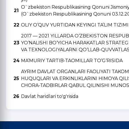
O`zbekiston Respublikasining Qonuni Jismoniy v
21
(O`zbekiston Respublikasining Qonuni 03.12.2
22
OLIY O‘QUV YURTIDAN KЕYINGI TA’LIM TIZIM
2017 — 2021 YILLARDA O‘ZBЕKISTON RЕSPU
23
YO‘NALISHI BO‘YICHA HARAKATLAR STRATЕGI
VA TЕXNOLOGIYALARNI QO‘LLAB-QUVVATLAS
24
MA’MURIY TARTIB-TAOMILLAR TO‘G‘RISIDA
AYRIM DAVLAT ORGANLARI FAOLIYATI TAKO
25
HUQUQLARI VA ERKINLIKLARINI HIMOYA QIL
CHORA-TADBIRLAR QABUL QILINISHI MUNOSA
26
Davlat haridlari to'g'risida