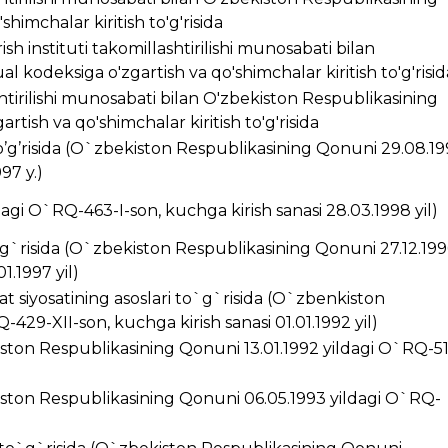
himchalar kiritish to'g'risida
ish instituti takomillashtirilishi munosabati bilan
 kodeksiga o'zgartish va qo'shimchalar kiritish to'g'risid
ashtirilishi munosabati bilan O'zbekiston Respublikasining
rtish va qo'shimchalar kiritish to'g'risida
’g’risida (O`zbekiston Respublikasining Qonuni 29.08.1
97 y.)
ldagi O`RQ-463-I-son, kuchga kirish sanasi 28.03.1998 yil)
g`risida (O`zbekiston Respublikasining Qonuni 27.12.199
1.1997 yil)
t siyosatining asoslari to`g`risida (O`zbenkiston
429-XII-son, kuchga kirish sanasi 01.01.1992 yil)
kiston Respublikasining Qonuni 13.01.1992 yildagi O`RQ-5
ston Respublikasining Qonuni 06.05.1993 yildagi O`RQ-