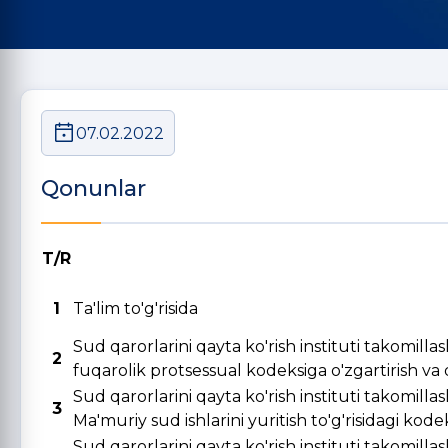
07.02.2022
Qonunlar
T/R
1
Ta'lim to'g'risida
Sud qarorlarini qayta ko'rish instituti takomill
2
fuqarolik protsessual kodeksiga o'zgartirish va qo
Sud qarorlarini qayta ko'rish instituti takomill
3
Ma'muriy sud ishlarini yuritish to'g'risidagi kode
Sud qarorlarini qayta ko'rish instituti takomill