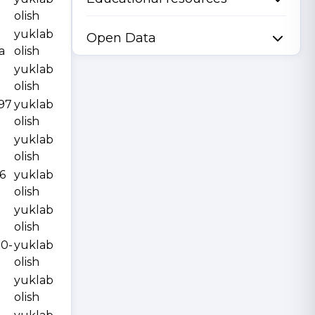
olish
yuklab
Open Data
a
olish
yuklab
olish
997
yuklab
olish
yuklab
olish
6
yuklab
olish
yuklab
olish
10-
yuklab
olish
yuklab
olish