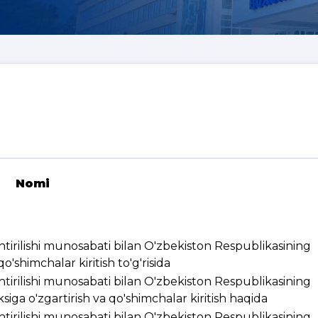
Nomi
ashtirilishi munosabati bilan O'zbekiston Respublikasining
'shimchalar kiritish to'g'risida
ashtirilishi munosabati bilan O'zbekiston Respublikasining
ksiga o'zgartirish va qo'shimchalar kiritish haqida
ashtirilishi munosabati bilan O'zbekiston Respublikasining