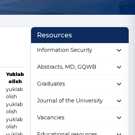
Resources
Information Security
Abstracts, MD, GQWB
Yuklab
olish
Graduates
yuklab
olish
Journal of the University
yuklab
olish
Vacancies
yuklab
olish
Educational resources
yuklab