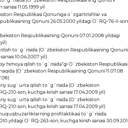
i to`g`risida (O`zbekiston Respublikasining Qonuni
sanasi 11.05.1999 yil
kiston Respublikasi Qonuniga o`zgartirishlar va
spublikasining Qonuni 26.05.2000 yildagi O`RQ-76-II-son
zbekiston Respublikasining Qonuni 07.01.2008 yildagi
yil)
kiritish to`g`risida (O`zbekiston Respublikasining Qonuni
anasi 10.04.2007 yil)
iy himoya qilish to`g`risida”gi O`zbekiston Respublikasi
 haqida (O`zbekiston Respublikasining Qonuni 11.07.08
7.08)
riy sug`urta qilish to`g`risida (O`zbekiston
Q-210-son, kuchga kirish sanasi 17.04.2009 yil)
riy sug`urta qilish to`g`risida (O`zbekiston
Q-210-son, kuchga kirish sanasi 17.04.2009 yil)
huquqbuzarliklarning profilaktikasi to`g`risida
10 yildagi O`RQ-263-son, kuchga kirish sanasi 30.09.20