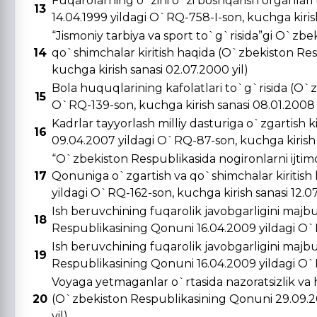
Fuqarolarning o`zini o`zi boshqarish organlar
13
14.04.1999 yildagi O`RQ-758-I-son, kuchga kirish 
“Jismoniy tarbiya va sport to`g`risida”gi O`zbe
14
qo`shimchalar kiritish haqida (O`zbekiston Re
kuchga kirish sanasi 02.07.2000 yil)
Bola huquqlarining kafolatlari to`g`risida (O`
15
O`RQ-139-son, kuchga kirish sanasi 08.01.2008 
Kadrlar tayyorlash milliy dasturiga o`zgartish 
16
09.04.2007 yildagi O`RQ-87-son, kuchga kirish s
“O`zbekiston Respublikasida nogironlarni ijtimo
17
Qonuniga o`zgartish va qo`shimchalar kiritish
yildagi O`RQ-162-son, kuchga kirish sanasi 12.0
Ish beruvchining fuqarolik javobgarligini majbu
18
Respublikasining Qonuni 16.04.2009 yildagi O`R
Ish beruvchining fuqarolik javobgarligini majbu
19
Respublikasining Qonuni 16.04.2009 yildagi O`R
Voyaga yetmaganlar o`rtasida nazoratsizlik va 
20
(O`zbekiston Respublikasining Qonuni 29.09.20
yil)