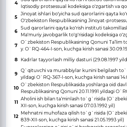
4
Iqtisodiy protsessual kodeksiga o'zgartish va qo's
Jinoyat ishlari bo'yicha sud qarorlarini qayta ko'r
5
O'zbekiston Respublikasining Jinoyat-protsessual
Sud qarorlarini qayta ko'rish instituti takomill
6
Ma'muriy javobgarlik to'g'risidagi kodeksiga o'zga
O`zbekiston Respublikasining Qonuni Ta’lim to
7
y. O`RQ-464-I-son, kuchga kirish sanasi 30.09.19
8
Kadrlar tayyorlash milliy dasturi (29.08.1997 yi
Q`qituvchi va murabbiylar kunini belgilash to`
9
yildagi O`RQ-367-I-son, kuchga kirish sanasi 14.0
O`zbekiston Respublikasida yoshlarga oid davla
10
Respublikasining Qonuni 20.11.1991 yildagi O`RQ-
Aholini ish bilan ta‘minlash to`g`risida (O`zbe
11
XII-son, kuchga kirish sanasi 07.03.1992 yil)
Mehnatni muhofaza qilish to`g`risida (O`zbeki
12
839-XII-son, kuchga kirish sanasi 21.05.1993 yil)