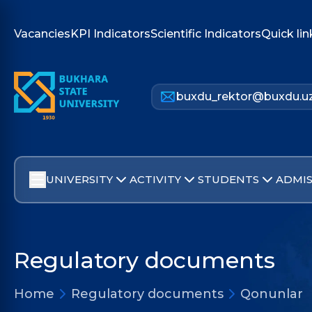
Vacancies
KPI Indicators
Scientific Indicators
Quick lin
buxdu_rektor@buxdu.u
UNIVERSITY
ACTIVITY
STUDENTS
ADMIS
Regulatory documents
Home
Regulatory documents
Qonunlar