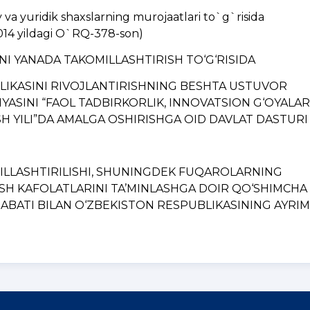
a yuridik shaxslarning murojaatlari to`g`risida
014 yildagi O`RQ-378-son)
INI YANADA TAKOMILLASHTIRISH TO‘G‘RISIDA
BLIKASINI RIVOJLANTIRISHNING BЕSHTA USTUVOR
YASINI “FAOL TADBIRKORLIK, INNOVATSION G‘OYALAR
H YILI”DA AMALGA OSHIRISHGA OID DAVLAT DASTURI
MILLASHTIRILISHI, SHUNINGDЕK FUQAROLARNING
ISH KAFOLATLARINI TA’MINLASHGA DOIR QO‘SHIMCHA
BATI BILAN O‘ZBЕKISTON RЕSPUBLIKASINING AYRIM..