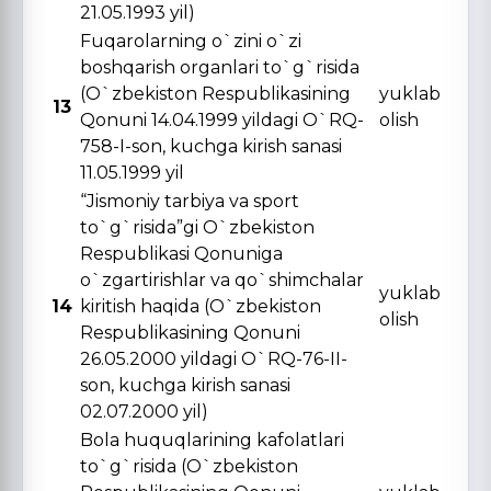
21.05.1993 yil)
Fuqarolarning o`zini o`zi
boshqarish organlari to`g`risida
(O`zbekiston Respublikasining
yuklab
13
Qonuni 14.04.1999 yildagi O`RQ-
olish
758-I-son, kuchga kirish sanasi
11.05.1999 yil
“Jismoniy tarbiya va sport
to`g`risida”gi O`zbekiston
Respublikasi Qonuniga
o`zgartirishlar va qo`shimchalar
yuklab
14
kiritish haqida (O`zbekiston
olish
Respublikasining Qonuni
26.05.2000 yildagi O`RQ-76-II-
son, kuchga kirish sanasi
02.07.2000 yil)
Bola huquqlarining kafolatlari
to`g`risida (O`zbekiston