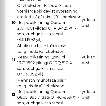
O`zbekiston Respublikasida
yoshlarga oid davlat siyosatining
asoslari to`g`risida (O`zbenkiston
yuklab
10
Respublikasining Qonuni
olish
20.11.1991 yildagi O`RQ-429-XII-
son, kuchga kirish sanasi
01.01.1992 yil)
Aholini ish bilan ta‘minlash
to`g`risida (O`zbekiston
Respublikasining Qonuni
yuklab
11
13.01.1992 yildagi O`RQ-510-XII-
olish
son, kuchga kirish sanasi
07.03.1992 yil)
Mehnatni muhofaza qilish
to`g`risida (O`zbekiston
Respublikasining Qonuni
yuklab
12
06.05.1993 yildagi O`RQ-839-XII-
olish
son, kuchga kirish sanasi