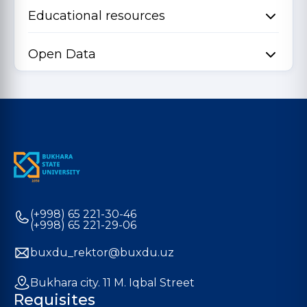
Educational resources
Open Data
(+998) 65 221-30-46
(+998) 65 221-29-06
buxdu_rektor@buxdu.uz
Bukhara city. 11 M. Iqbal Street
Requisites