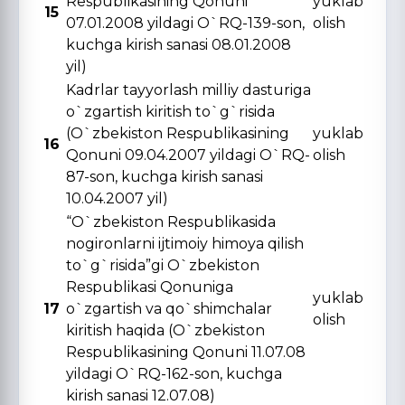
Respublikasining Qonuni
yuklab
15
07.01.2008 yildagi O`RQ-139-son,
olish
kuchga kirish sanasi 08.01.2008
yil)
Kadrlar tayyorlash milliy dasturiga
o`zgartish kiritish to`g`risida
(O`zbekiston Respublikasining
yuklab
16
Qonuni 09.04.2007 yildagi O`RQ-
olish
87-son, kuchga kirish sanasi
10.04.2007 yil)
“O`zbekiston Respublikasida
nogironlarni ijtimoiy himoya qilish
to`g`risida”gi O`zbekiston
Respublikasi Qonuniga
yuklab
17
o`zgartish va qo`shimchalar
olish
kiritish haqida (O`zbekiston
Respublikasining Qonuni 11.07.08
yildagi O`RQ-162-son, kuchga
kirish sanasi 12.07.08)