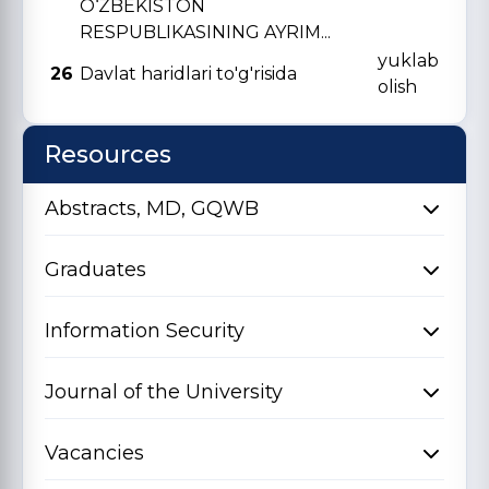
O‘ZBЕKISTON
RЕSPUBLIKASINING AYRIM...
yuklab
26
Davlat haridlari to'g'risida
olish
Resources
Abstracts, MD, GQWB
Graduates
Information Security
Journal of the University
Vacancies