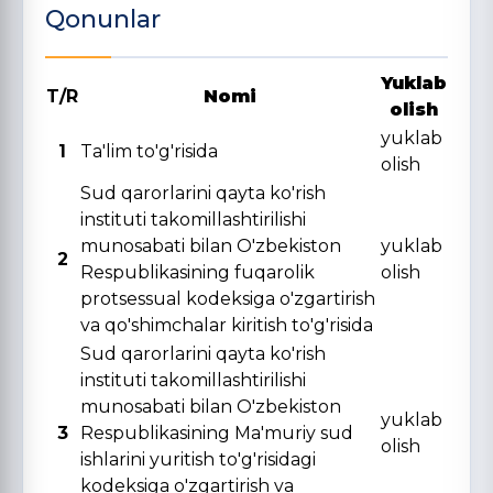
Qonunlar
Yuklab
T/R
Nomi
olish
yuklab
1
Ta'lim to'g'risida
olish
Sud qarorlarini qayta ko'rish
instituti takomillashtirilishi
munosabati bilan O'zbekiston
yuklab
2
Respublikasining fuqarolik
olish
protsessual kodeksiga o'zgartirish
va qo'shimchalar kiritish to'g'risida
Sud qarorlarini qayta ko'rish
instituti takomillashtirilishi
munosabati bilan O'zbekiston
yuklab
3
Respublikasining Ma'muriy sud
olish
ishlarini yuritish to'g'risidagi
kodeksiga o'zgartirish va