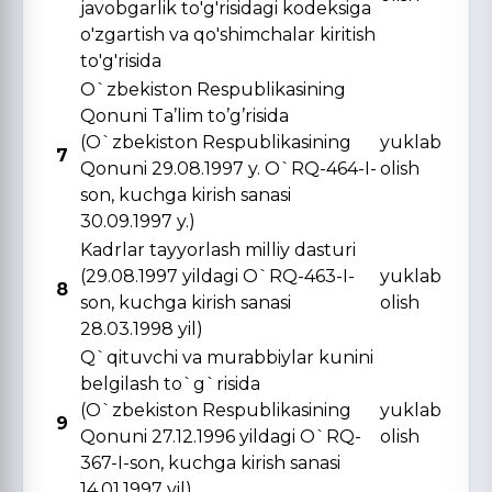
javobgarlik to'g'risidagi kodeksiga
o'zgartish va qo'shimchalar kiritish
to'g'risida
O`zbekiston Respublikasining
Qonuni Ta’lim to’g’risida
(O`zbekiston Respublikasining
yuklab
7
Qonuni 29.08.1997 y. O`RQ-464-I-
olish
son, kuchga kirish sanasi
30.09.1997 y.)
Kadrlar tayyorlash milliy dasturi
(29.08.1997 yildagi O`RQ-463-I-
yuklab
8
son, kuchga kirish sanasi
olish
28.03.1998 yil)
Q`qituvchi va murabbiylar kunini
belgilash to`g`risida
(O`zbekiston Respublikasining
yuklab
9
Qonuni 27.12.1996 yildagi O`RQ-
olish
367-I-son, kuchga kirish sanasi
14.01.1997 yil)