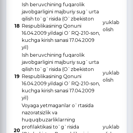
Ish beruvchining fuqarolik
javobgarligini majburiy sug`urta
qilish to`g`risida (O`zbekiston
yuklab
18
Respublikasining Qonuni
olish
16.04.2009 yildagi O`RQ-210-son,
kuchga kirish sanasi 17.04.2009
yil)
Ish beruvchining fuqarolik
javobgarligini majburiy sug`urta
qilish to`g`risida (O`zbekiston
yuklab
19
Respublikasining Qonuni
olish
16.04.2009 yildagi O`RQ-210-son,
kuchga kirish sanasi 17.04.2009
yil)
Voyaga yetmaganlar o`rtasida
nazoratsizlik va
huquqbuzarliklarning
profilaktikasi to`g`risida
yuklab
20