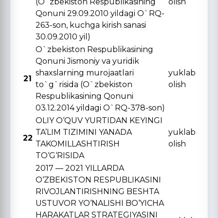
(O`zbekiston Respublikasining
olish
Qonuni 29.09.2010 yildagi O`RQ-
263-son, kuchga kirish sanasi
30.09.2010 yil)
O`zbekiston Respublikasining
Qonuni Jismoniy va yuridik
shaxslarning murojaatlari
yuklab
21
to`g`risida (O`zbekiston
olish
Respublikasining Qonuni
03.12.2014 yildagi O`RQ-378-son)
OLIY O‘QUV YURTIDAN KЕYINGI
TA’LIM TIZIMINI YANADA
yuklab
22
TAKOMILLASHTIRISH
olish
TO‘G‘RISIDA
2017 — 2021 YILLARDA
O‘ZBЕKISTON RЕSPUBLIKASINI
RIVOJLANTIRISHNING BЕSHTA
USTUVOR YO‘NALISHI BO‘YICHA
HARAKATLAR STRATЕGIYASINI