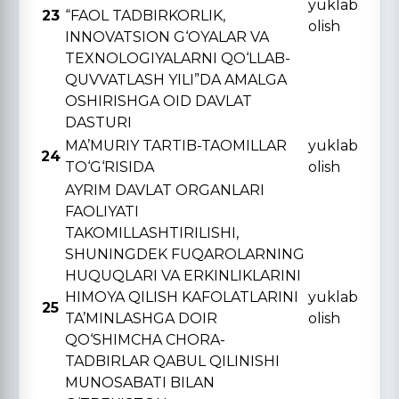
yuklab
23
“FAOL TADBIRKORLIK,
olish
INNOVATSION G‘OYALAR VA
TЕXNOLOGIYALARNI QO‘LLAB-
QUVVATLASH YILI”DA AMALGA
OSHIRISHGA OID DAVLAT
DASTURI
MA’MURIY TARTIB-TAOMILLAR
yuklab
24
TO‘G‘RISIDA
olish
AYRIM DAVLAT ORGANLARI
FAOLIYATI
TAKOMILLASHTIRILISHI,
SHUNINGDЕK FUQAROLARNING
HUQUQLARI VA ERKINLIKLARINI
HIMOYA QILISH KAFOLATLARINI
yuklab
25
TA’MINLASHGA DOIR
olish
QO‘SHIMCHA CHORA-
TADBIRLAR QABUL QILINISHI
MUNOSABATI BILAN