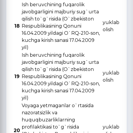
Ish beruvchining fuqarolik
javobgarligini majburiy sug`urta
qilish to`g`risida (O`zbekiston
yuklab
18
Respublikasining Qonuni
olish
16.04.2009 yildagi O`RQ-210-son,
kuchga kirish sanasi 17.04.2009
yil)
Ish beruvchining fuqarolik
javobgarligini majburiy sug`urta
qilish to`g`risida (O`zbekiston
yuklab
19
Respublikasining Qonuni
olish
16.04.2009 yildagi O`RQ-210-son,
kuchga kirish sanasi 17.04.2009
yil)
Voyaga yetmaganlar o`rtasida
nazoratsizlik va
huquqbuzarliklarning
profilaktikasi to`g`risida
yuklab
20