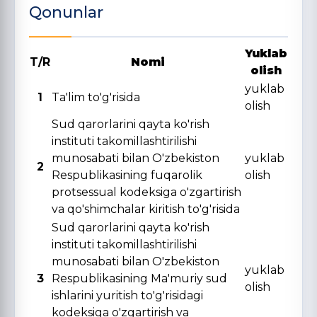
Qonunlar
Yuklab
T/R
Nomi
olish
yuklab
1
Ta'lim to'g'risida
olish
Sud qarorlarini qayta ko'rish
instituti takomillashtirilishi
munosabati bilan O'zbekiston
yuklab
2
Respublikasining fuqarolik
olish
protsessual kodeksiga o'zgartirish
va qo'shimchalar kiritish to'g'risida
Sud qarorlarini qayta ko'rish
instituti takomillashtirilishi
munosabati bilan O'zbekiston
yuklab
3
Respublikasining Ma'muriy sud
olish
ishlarini yuritish to'g'risidagi
kodeksiga o'zgartirish va