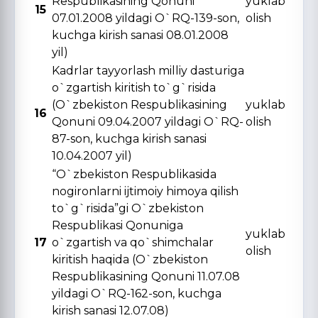
Respublikasining Qonuni
yuklab
15
07.01.2008 yildagi O`RQ-139-son,
olish
kuchga kirish sanasi 08.01.2008
yil)
Kadrlar tayyorlash milliy dasturiga
o`zgartish kiritish to`g`risida
(O`zbekiston Respublikasining
yuklab
16
Qonuni 09.04.2007 yildagi O`RQ-
olish
87-son, kuchga kirish sanasi
10.04.2007 yil)
“O`zbekiston Respublikasida
nogironlarni ijtimoiy himoya qilish
to`g`risida”gi O`zbekiston
Respublikasi Qonuniga
yuklab
17
o`zgartish va qo`shimchalar
olish
kiritish haqida (O`zbekiston
Respublikasining Qonuni 11.07.08
yildagi O`RQ-162-son, kuchga
kirish sanasi 12.07.08)