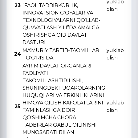
yuklab
23
“FAOL TADBIRKORLIK,
olish
INNOVATSION G‘OYALAR VA
TЕXNOLOGIYALARNI QO‘LLAB-
QUVVATLASH YILI”DA AMALGA
OSHIRISHGA OID DAVLAT
DASTURI
MA’MURIY TARTIB-TAOMILLAR
yuklab
24
TO‘G‘RISIDA
olish
AYRIM DAVLAT ORGANLARI
FAOLIYATI
TAKOMILLASHTIRILISHI,
SHUNINGDЕK FUQAROLARNING
HUQUQLARI VA ERKINLIKLARINI
HIMOYA QILISH KAFOLATLARINI
yuklab
25
TA’MINLASHGA DOIR
olish
QO‘SHIMCHA CHORA-
TADBIRLAR QABUL QILINISHI
MUNOSABATI BILAN