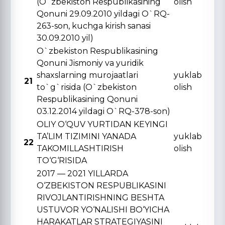
(O`zbekiston Respublikasining
olish
Qonuni 29.09.2010 yildagi O`RQ-
263-son, kuchga kirish sanasi
30.09.2010 yil)
O`zbekiston Respublikasining
Qonuni Jismoniy va yuridik
shaxslarning murojaatlari
yuklab
21
to`g`risida (O`zbekiston
olish
Respublikasining Qonuni
03.12.2014 yildagi O`RQ-378-son)
OLIY O‘QUV YURTIDAN KЕYINGI
TA’LIM TIZIMINI YANADA
yuklab
22
TAKOMILLASHTIRISH
olish
TO‘G‘RISIDA
2017 — 2021 YILLARDA
O‘ZBЕKISTON RЕSPUBLIKASINI
RIVOJLANTIRISHNING BЕSHTA
USTUVOR YO‘NALISHI BO‘YICHA
HARAKATLAR STRATЕGIYASINI