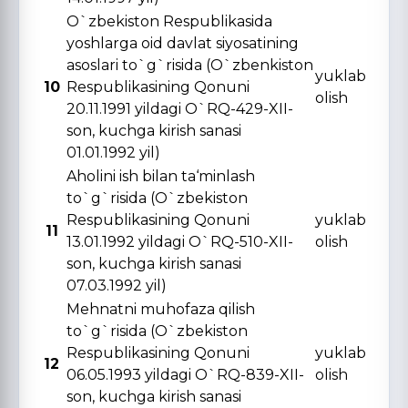
O`zbekiston Respublikasida
yoshlarga oid davlat siyosatining
asoslari to`g`risida (O`zbenkiston
yuklab
10
Respublikasining Qonuni
olish
20.11.1991 yildagi O`RQ-429-XII-
son, kuchga kirish sanasi
01.01.1992 yil)
Aholini ish bilan ta‘minlash
to`g`risida (O`zbekiston
Respublikasining Qonuni
yuklab
11
13.01.1992 yildagi O`RQ-510-XII-
olish
son, kuchga kirish sanasi
07.03.1992 yil)
Mehnatni muhofaza qilish
to`g`risida (O`zbekiston
Respublikasining Qonuni
yuklab
12
06.05.1993 yildagi O`RQ-839-XII-
olish
son, kuchga kirish sanasi