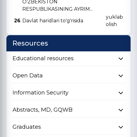
O‘ZBЕKISTON
RЕSPUBLIKASINING AYRIM...
yuklab
26
Davlat haridlari to'g'risida
olish
Resources
Educational resources
Open Data
Information Security
Abstracts, MD, GQWB
Graduates