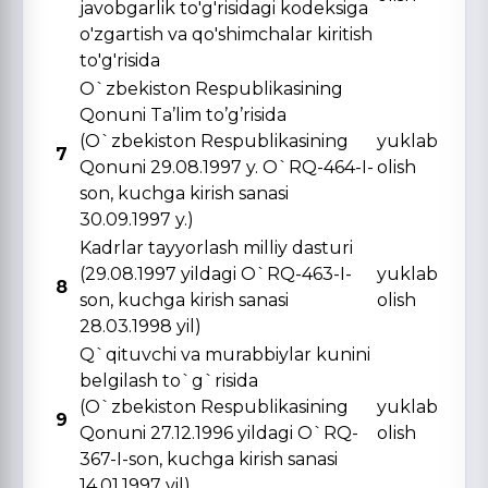
javobgarlik to'g'risidagi kodeksiga
o'zgartish va qo'shimchalar kiritish
to'g'risida
O`zbekiston Respublikasining
Qonuni Ta’lim to’g’risida
(O`zbekiston Respublikasining
yuklab
7
Qonuni 29.08.1997 y. O`RQ-464-I-
olish
son, kuchga kirish sanasi
30.09.1997 y.)
Kadrlar tayyorlash milliy dasturi
(29.08.1997 yildagi O`RQ-463-I-
yuklab
8
son, kuchga kirish sanasi
olish
28.03.1998 yil)
Q`qituvchi va murabbiylar kunini
belgilash to`g`risida
(O`zbekiston Respublikasining
yuklab
9
Qonuni 27.12.1996 yildagi O`RQ-
olish
367-I-son, kuchga kirish sanasi
14.01.1997 yil)