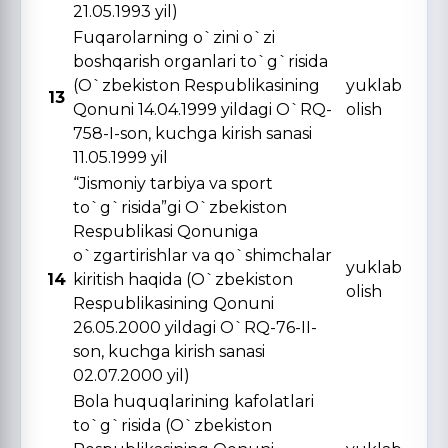
21.05.1993 yil)
Fuqarolarning o`zini o`zi
boshqarish organlari to`g`risida
(O`zbekiston Respublikasining
yuklab
13
Qonuni 14.04.1999 yildagi O`RQ-
olish
758-I-son, kuchga kirish sanasi
11.05.1999 yil
“Jismoniy tarbiya va sport
to`g`risida”gi O`zbekiston
Respublikasi Qonuniga
o`zgartirishlar va qo`shimchalar
yuklab
14
kiritish haqida (O`zbekiston
olish
Respublikasining Qonuni
26.05.2000 yildagi O`RQ-76-II-
son, kuchga kirish sanasi
02.07.2000 yil)
Bola huquqlarining kafolatlari
to`g`risida (O`zbekiston