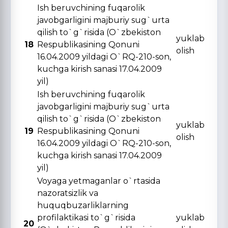
Ish beruvchining fuqarolik
javobgarligini majburiy sug`urta
qilish to`g`risida (O`zbekiston
yuklab
18
Respublikasining Qonuni
olish
16.04.2009 yildagi O`RQ-210-son,
kuchga kirish sanasi 17.04.2009
yil)
Ish beruvchining fuqarolik
javobgarligini majburiy sug`urta
qilish to`g`risida (O`zbekiston
yuklab
19
Respublikasining Qonuni
olish
16.04.2009 yildagi O`RQ-210-son,
kuchga kirish sanasi 17.04.2009
yil)
Voyaga yetmaganlar o`rtasida
nazoratsizlik va
huquqbuzarliklarning
profilaktikasi to`g`risida
yuklab
20