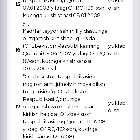
Respublikasining Qonuni
yuklab
15
07.01.2008 yildagi O`RQ-139-son,
olish
kuchga kirish sanasi 08.01.2008
yil)
Kadrlar tayyorlash milliy dasturiga
o`zgartish kiritish to`g`risida
(O`zbekiston Respublikasining
yuklab
16
Qonuni 09.04.2007 yildagi O`RQ-
olish
87-son, kuchga kirish sanasi
10.04.2007 yil)
“O`zbekiston Respublikasida
nogironlarni ijtimoiy himoya qilish
to`g`risida”gi O`zbekiston
Respublikasi Qonuniga
yuklab
17
o`zgartish va qo`shimchalar
olish
kiritish haqida (O`zbekiston
Respublikasining Qonuni 11.07.08
yildagi O`RQ-162-son, kuchga
kirish sanasi 12.07.08)