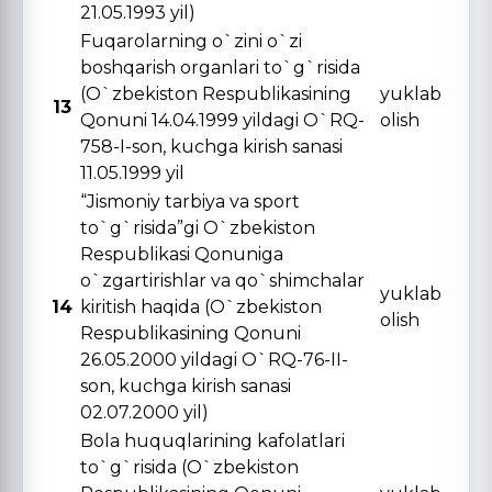
21.05.1993 yil)
Fuqarolarning o`zini o`zi
boshqarish organlari to`g`risida
(O`zbekiston Respublikasining
yuklab
13
Qonuni 14.04.1999 yildagi O`RQ-
olish
758-I-son, kuchga kirish sanasi
11.05.1999 yil
“Jismoniy tarbiya va sport
to`g`risida”gi O`zbekiston
Respublikasi Qonuniga
o`zgartirishlar va qo`shimchalar
yuklab
14
kiritish haqida (O`zbekiston
olish
Respublikasining Qonuni
26.05.2000 yildagi O`RQ-76-II-
son, kuchga kirish sanasi
02.07.2000 yil)
Bola huquqlarining kafolatlari
to`g`risida (O`zbekiston