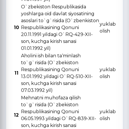
O`zbekiston Respublikasida
yoshlarga oid davlat siyosatining
asoslari to`g`risida (O`zbenkiston
yuklab
10
Respublikasining Qonuni
olish
20.11.1991 yildagi O`RQ-429-XII-
son, kuchga kirish sanasi
01.01.1992 yil)
Aholini ish bilan ta‘minlash
to`g`risida (O`zbekiston
Respublikasining Qonuni
yuklab
11
13.01.1992 yildagi O`RQ-510-XII-
olish
son, kuchga kirish sanasi
07.03.1992 yil)
Mehnatni muhofaza qilish
to`g`risida (O`zbekiston
Respublikasining Qonuni
yuklab
12
06.05.1993 yildagi O`RQ-839-XII-
olish
son, kuchga kirish sanasi