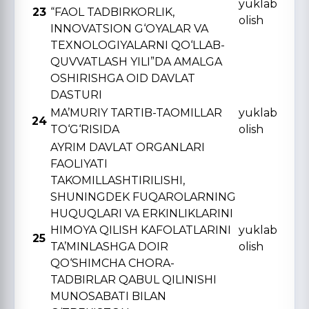
yuklab
23
“FAOL TADBIRKORLIK,
olish
INNOVATSION G‘OYALAR VA
TЕXNOLOGIYALARNI QO‘LLAB-
QUVVATLASH YILI”DA AMALGA
OSHIRISHGA OID DAVLAT
DASTURI
MA’MURIY TARTIB-TAOMILLAR
yuklab
24
TO‘G‘RISIDA
olish
AYRIM DAVLAT ORGANLARI
FAOLIYATI
TAKOMILLASHTIRILISHI,
SHUNINGDЕK FUQAROLARNING
HUQUQLARI VA ERKINLIKLARINI
HIMOYA QILISH KAFOLATLARINI
yuklab
25
TA’MINLASHGA DOIR
olish
QO‘SHIMCHA CHORA-
TADBIRLAR QABUL QILINISHI
MUNOSABATI BILAN