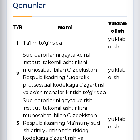
Qonunlar
Yuklab
T/R
Nomi
olish
yuklab
1
Ta'lim to'g'risida
olish
Sud qarorlarini qayta ko'rish
instituti takomillashtirilishi
munosabati bilan O'zbekiston
yuklab
2
Respublikasining fuqarolik
olish
protsessual kodeksiga o'zgartirish
va qo'shimchalar kiritish to'g'risida
Sud qarorlarini qayta ko'rish
instituti takomillashtirilishi
munosabati bilan O'zbekiston
yuklab
3
Respublikasining Ma'muriy sud
olish
ishlarini yuritish to'g'risidagi
kodeksiga o'zgartirish va