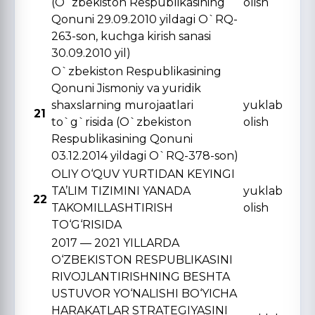
(O`zbekiston Respublikasining
olish
Qonuni 29.09.2010 yildagi O`RQ-
263-son, kuchga kirish sanasi
30.09.2010 yil)
O`zbekiston Respublikasining
Qonuni Jismoniy va yuridik
shaxslarning murojaatlari
yuklab
21
to`g`risida (O`zbekiston
olish
Respublikasining Qonuni
03.12.2014 yildagi O`RQ-378-son)
OLIY O‘QUV YURTIDAN KЕYINGI
TA’LIM TIZIMINI YANADA
yuklab
22
TAKOMILLASHTIRISH
olish
TO‘G‘RISIDA
2017 — 2021 YILLARDA
O‘ZBЕKISTON RЕSPUBLIKASINI
RIVOJLANTIRISHNING BЕSHTA
USTUVOR YO‘NALISHI BO‘YICHA
HARAKATLAR STRATЕGIYASINI