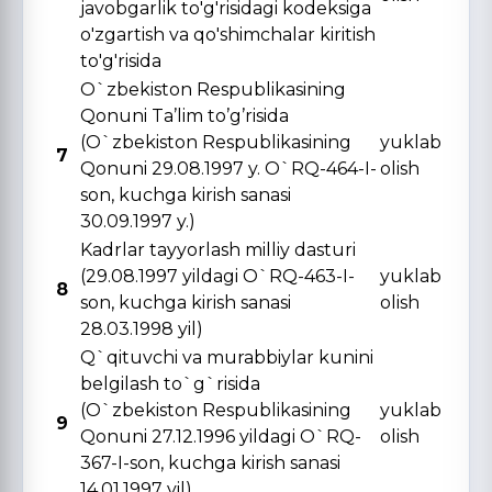
javobgarlik to'g'risidagi kodeksiga
o'zgartish va qo'shimchalar kiritish
to'g'risida
O`zbekiston Respublikasining
Qonuni Ta’lim to’g’risida
(O`zbekiston Respublikasining
yuklab
7
Qonuni 29.08.1997 y. O`RQ-464-I-
olish
son, kuchga kirish sanasi
30.09.1997 y.)
Kadrlar tayyorlash milliy dasturi
(29.08.1997 yildagi O`RQ-463-I-
yuklab
8
son, kuchga kirish sanasi
olish
28.03.1998 yil)
Q`qituvchi va murabbiylar kunini
belgilash to`g`risida
(O`zbekiston Respublikasining
yuklab
9
Qonuni 27.12.1996 yildagi O`RQ-
olish
367-I-son, kuchga kirish sanasi
14.01.1997 yil)