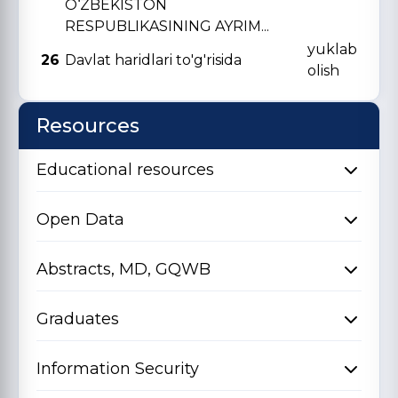
O‘ZBЕKISTON
RЕSPUBLIKASINING AYRIM...
yuklab
26
Davlat haridlari to'g'risida
olish
Resources
Educational resources
Open Data
Abstracts, MD, GQWB
Graduates
Information Security