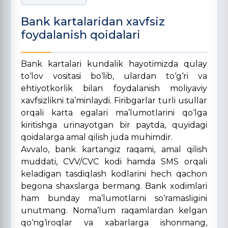
Bank kartalaridan xavfsiz
foydalanish qoidalari
Bank kartalari kundalik hayotimizda qulay
to‘lov vositasi bo‘lib, ulardan to‘g‘ri va
ehtiyotkorlik bilan foydalanish moliyaviy
xavfsizlikni ta’minlaydi. Firibgarlar turli usullar
orqali karta egalari ma’lumotlarini qo‘lga
kiritishga urinayotgan bir paytda, quyidagi
qoidalarga amal qilish juda muhimdir.
Avvalo, bank kartangiz raqami, amal qilish
muddati, CVV/CVC kodi hamda SMS orqali
keladigan tasdiqlash kodlarini hech qachon
begona shaxslarga bermang. Bank xodimlari
ham bunday ma’lumotlarni so‘ramasligini
unutmang. Noma’lum raqamlardan kelgan
qo‘ng‘iroqlar va xabarlarga ishonmang,