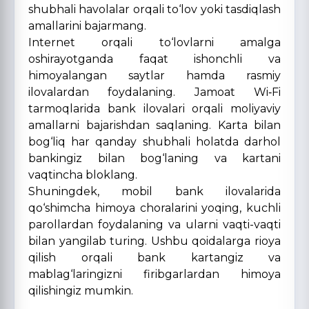
shubhali havolalar orqali to‘lov yoki tasdiqlash
amallarini bajarmang.
Internet orqali to‘lovlarni amalga
oshirayotganda faqat ishonchli va
himoyalangan saytlar hamda rasmiy
ilovalardan foydalaning. Jamoat Wi‑Fi
tarmoqlarida bank ilovalari orqali moliyaviy
amallarni bajarishdan saqlaning. Karta bilan
bog‘liq har qanday shubhali holatda darhol
bankingiz bilan bog‘laning va kartani
vaqtincha bloklang.
Shuningdek, mobil bank ilovalarida
qo‘shimcha himoya choralarini yoqing, kuchli
parollardan foydalaning va ularni vaqti-vaqti
bilan yangilab turing. Ushbu qoidalarga rioya
qilish orqali bank kartangiz va
mablag‘laringizni firibgarlardan himoya
qilishingiz mumkin.