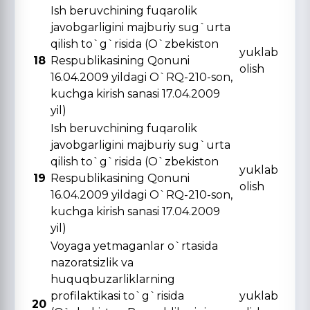
Ish beruvchining fuqarolik
javobgarligini majburiy sug`urta
qilish to`g`risida (O`zbekiston
yuklab
18
Respublikasining Qonuni
olish
16.04.2009 yildagi O`RQ-210-son,
kuchga kirish sanasi 17.04.2009
yil)
Ish beruvchining fuqarolik
javobgarligini majburiy sug`urta
qilish to`g`risida (O`zbekiston
yuklab
19
Respublikasining Qonuni
olish
16.04.2009 yildagi O`RQ-210-son,
kuchga kirish sanasi 17.04.2009
yil)
Voyaga yetmaganlar o`rtasida
nazoratsizlik va
huquqbuzarliklarning
profilaktikasi to`g`risida
yuklab
20