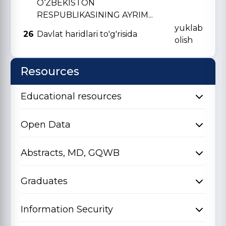
O‘ZBЕKISTON
RЕSPUBLIKASINING AYRIM...
yuklab
26
Davlat haridlari to'g'risida
olish
Resources
Educational resources
Open Data
Abstracts, MD, GQWB
Graduates
Information Security