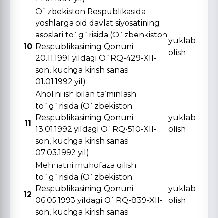
O`zbekiston Respublikasida
yoshlarga oid davlat siyosatining
asoslari to`g`risida (O`zbenkiston
yuklab
10
Respublikasining Qonuni
olish
20.11.1991 yildagi O`RQ-429-XII-
son, kuchga kirish sanasi
01.01.1992 yil)
Aholini ish bilan ta‘minlash
to`g`risida (O`zbekiston
Respublikasining Qonuni
yuklab
11
13.01.1992 yildagi O`RQ-510-XII-
olish
son, kuchga kirish sanasi
07.03.1992 yil)
Mehnatni muhofaza qilish
to`g`risida (O`zbekiston
Respublikasining Qonuni
yuklab
12
06.05.1993 yildagi O`RQ-839-XII-
olish
son, kuchga kirish sanasi