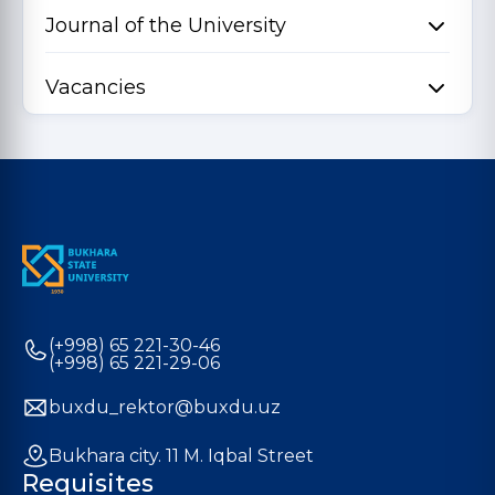
Journal of the University
Vacancies
(+998) 65 221-30-46
(+998) 65 221-29-06
buxdu_rektor@buxdu.uz
Bukhara city. 11 M. Iqbal Street
Requisites