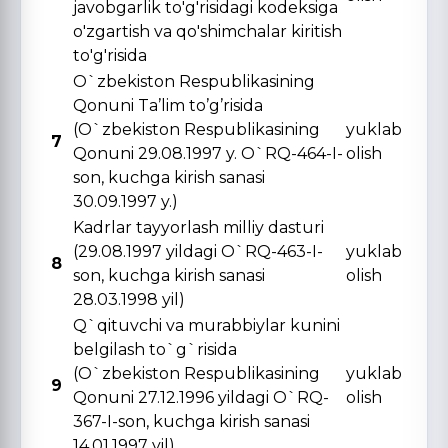
javobgarlik to'g'risidagi kodeksiga
o'zgartish va qo'shimchalar kiritish
to'g'risida
O`zbekiston Respublikasining
Qonuni Ta’lim to’g’risida
(O`zbekiston Respublikasining
yuklab
7
Qonuni 29.08.1997 y. O`RQ-464-I-
olish
son, kuchga kirish sanasi
30.09.1997 y.)
Kadrlar tayyorlash milliy dasturi
(29.08.1997 yildagi O`RQ-463-I-
yuklab
8
son, kuchga kirish sanasi
olish
28.03.1998 yil)
Q`qituvchi va murabbiylar kunini
belgilash to`g`risida
(O`zbekiston Respublikasining
yuklab
9
Qonuni 27.12.1996 yildagi O`RQ-
olish
367-I-son, kuchga kirish sanasi
14.01.1997 yil)