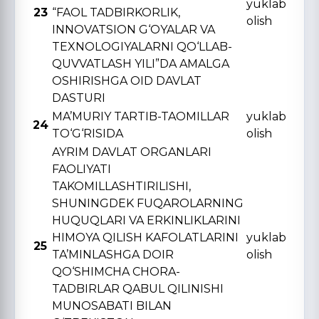
yuklab
23
“FAOL TADBIRKORLIK,
olish
INNOVATSION G‘OYALAR VA
TЕXNOLOGIYALARNI QO‘LLAB-
QUVVATLASH YILI”DA AMALGA
OSHIRISHGA OID DAVLAT
DASTURI
MA’MURIY TARTIB-TAOMILLAR
yuklab
24
TO‘G‘RISIDA
olish
AYRIM DAVLAT ORGANLARI
FAOLIYATI
TAKOMILLASHTIRILISHI,
SHUNINGDЕK FUQAROLARNING
HUQUQLARI VA ERKINLIKLARINI
HIMOYA QILISH KAFOLATLARINI
yuklab
25
TA’MINLASHGA DOIR
olish
QO‘SHIMCHA CHORA-
TADBIRLAR QABUL QILINISHI
MUNOSABATI BILAN