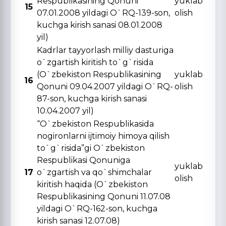
Respublikasining Qonuni
yuklab
15
07.01.2008 yildagi O`RQ-139-son,
olish
kuchga kirish sanasi 08.01.2008
yil)
Kadrlar tayyorlash milliy dasturiga
o`zgartish kiritish to`g`risida
(O`zbekiston Respublikasining
yuklab
16
Qonuni 09.04.2007 yildagi O`RQ-
olish
87-son, kuchga kirish sanasi
10.04.2007 yil)
“O`zbekiston Respublikasida
nogironlarni ijtimoiy himoya qilish
to`g`risida”gi O`zbekiston
Respublikasi Qonuniga
yuklab
17
o`zgartish va qo`shimchalar
olish
kiritish haqida (O`zbekiston
Respublikasining Qonuni 11.07.08
yildagi O`RQ-162-son, kuchga
kirish sanasi 12.07.08)