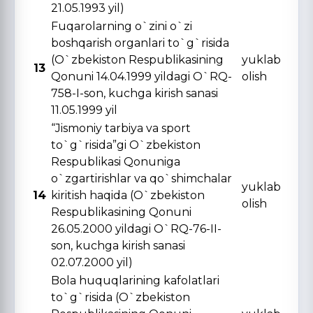
21.05.1993 yil)
Fuqarolarning o`zini o`zi
boshqarish organlari to`g`risida
(O`zbekiston Respublikasining
yuklab
13
Qonuni 14.04.1999 yildagi O`RQ-
olish
758-I-son, kuchga kirish sanasi
11.05.1999 yil
“Jismoniy tarbiya va sport
to`g`risida”gi O`zbekiston
Respublikasi Qonuniga
o`zgartirishlar va qo`shimchalar
yuklab
14
kiritish haqida (O`zbekiston
olish
Respublikasining Qonuni
26.05.2000 yildagi O`RQ-76-II-
son, kuchga kirish sanasi
02.07.2000 yil)
Bola huquqlarining kafolatlari
to`g`risida (O`zbekiston