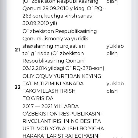
(O`zbekiston Respublikasining
olish
Qonuni 29.09.2010 yildagi O`RQ-
263-son, kuchga kirish sanasi
30.09.2010 yil)
O`zbekiston Respublikasining
Qonuni Jismoniy va yuridik
shaxslarning murojaatlari
yuklab
21
to`g`risida (O`zbekiston
olish
Respublikasining Qonuni
03.12.2014 yildagi O`RQ-378-son)
OLIY O‘QUV YURTIDAN KЕYINGI
TA’LIM TIZIMINI YANADA
yuklab
22
TAKOMILLASHTIRISH
olish
TO‘G‘RISIDA
2017 — 2021 YILLARDA
O‘ZBЕKISTON RЕSPUBLIKASINI
RIVOJLANTIRISHNING BЕSHTA
USTUVOR YO‘NALISHI BO‘YICHA
HARAKATLAR STRATЕGIYASINI