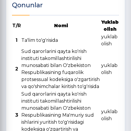
Qonunlar
Yuklab
T/R
Nomi
olish
yuklab
1
Ta'lim to'g'risida
olish
Sud qarorlarini qayta ko'rish
instituti takomillashtirilishi
munosabati bilan O'zbekiston
yuklab
2
Respublikasining fuqarolik
olish
protsessual kodeksiga o'zgartirish
va qo'shimchalar kiritish to'g'risida
Sud qarorlarini qayta ko'rish
instituti takomillashtirilishi
munosabati bilan O'zbekiston
yuklab
3
Respublikasining Ma'muriy sud
olish
ishlarini yuritish to'g'risidagi
kodeksiga o'zgartirish va