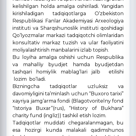
kelishilgan holda amalga oshiriladi. Yangidan
kirishiladigan tadqiqotlarga O’zbekiston
Respublikasi Fanlar Akademiyasi Arxeologiya
instituti va Sharqshunoslik instituti qoshidagi
Qo’lyozmalar markazi tadqiqotchi olimlaridan
konsultativ markaz tuzish va ular faoliyatini
moliyalashtirish manbalarini izlab topish.
Bu loyiha amalga oshishi uchun Respublika
va mahalliy byudjet hamda byudjetdan
tashqari homiylik mablag’lari jalb etilishi
lozim bo’ladi.
Bizningcha tadqiqotlar uzluksiz va
davomiyligini ta’minlash uchun “Buxoro tarixi”
xayriya jamg’arma fondi (Blagotvoritelny fond
“Istoriya Buxar”(rus), “History of Bukhara”
charity fund (ingliz)) tashkil etish lozim.
Tadqiqotlar muddati chegaralanmagan, bu
esa hozirgi kunda malakali qadimshunos