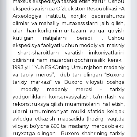
maxsus ekspedisiya tashkil etish zarur. Ushbu
ekspedisiya ishiga O’zbekiston Respublikasi FA
Arxeologiya instituti, xorijlik qadimshunos
olimlar va mahalliy mutaxassislarni jalb qilish,
ular hamkorligini muntazam yo’lga qo’yish
kutilgan natijalarni beradi. . Ushbu
ekspedisiya faoliyati uchun moddiy va maishiy
shart-sharoitlarni yaratish imkoniyatlarini
qidirishni ham nazardan qochirmaslik kerak.
1993 yil “ YuNESKOning Umumjahon madaniy
va tabiiy merosi”, deb tan olingan “Buxoro
tarixiy markazi” va Buxoro viloyati boshqa
moddiy madaniy merosi – tarixiy
yodgorliklarni konservasiyalash, ta’mirlash va
rekonstruksiya qilish muammolarini hal etish,
ularni umuminsoniyat mulki sifatida kelajak
avlodga etkazish maqsadida (hozirgi vaqtda
viloyat bo’yicha 660 ta madaniy meros ob’ekti
ruyxatga olingan Buxoro shahrining tarixiy