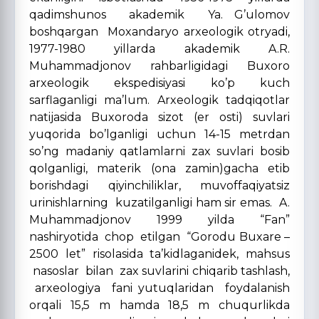
qadimshunos akademik Ya. G’ulomov
boshqargan Moxandaryo arxeologik otryadi,
1977-1980 yillarda akademik A.R.
Muhammadjonov rahbarligidagi Buxoro
arxeologik ekspedisiyasi ko’p kuch
sarflaganligi ma’lum. Arxeologik tadqiqotlar
natijasida Buxoroda sizot (er osti) suvlari
yuqorida bo’lganligi uchun 14-15 metrdan
so’ng madaniy qatlamlarni zax suvlari bosib
qolganligi, materik (ona zamin)gacha etib
borishdagi qiyinchiliklar, muvoffaqiyatsiz
urinishlarning kuzatilganligi ham sir emas. A.
Muhammadjonov 1999 yilda “Fan”
nashiryotida chop etilgan “Gorodu Buxare –
2500 let” risolasida ta’kidlaganidek, mahsus
nasoslar bilan zax suvlarini chiqarib tashlash,
arxeologiya fani yutuqlaridan foydalanish
orqali 15,5 m hamda 18,5 m chuqurlikda