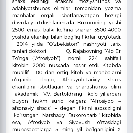
shaxs ekanligi etakchi moziyshunos va
adabiyotshunos olimlar tomonidan yozma
manbalar orqali isbotlanayotgan hozirgi
davrda yurtdoshlarimizda Buxoroning yoshi
2500 emas, balki ko’hna shahar 3500-4000
yoshda ekanligi bilan bog’liq fikrlar uyg’otadi.
2014 yilda “O’zbekiston” nashriyoti tarix
fanlari doktori Q. Rajabovning “Alp Er
To’nga (“Afrosiyob”) nomli 224 sahifali
kitobini 2000 nusxada nashr etdi. Kitobda
muallif 100 dan ortiq kitob va manbalarni
o’rganib chiqib, Afrosiyob-tarixiy shaxs
ekanligini isbotlagan va sharqshunos olim
akademik V.V. Bartoldning ko’p yillardan
buyon hukm surib kelgan: “Afrosiyob –
afsonaviy shaxs” – degan fikrini asossizligini
ko’rsatgan. Narshaxiy “Buxoro tarixi” kitobida
esa, Afrosiyob va Siyovush o’rtasidagi
munosabatlarga 3 ming yil bo’lganligini X