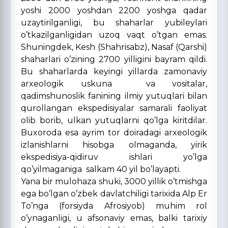
yoshi 2000 yoshdan 2200 yoshga qadar
uzaytirilganligi, bu shaharlar yubileylari
o’tkazilganligidan uzoq vaqt o’tgan emas.
Shuningdek, Kesh (Shahrisabz), Nasaf (Qarshi)
shaharlari o’zining 2700 yilligini bayram qildi.
Bu shaharlarda keyingi yillarda zamonaviy
arxeologik uskuna va vositalar,
qadimshunoslik fanining ilmiy yutuqlari bilan
qurollangan ekspedisiyalar samarali faoliyat
olib borib, ulkan yutuqlarni qo’lga kiritdilar.
Buxoroda esa ayrim tor doiradagi arxeologik
izlanishlarni hisobga olmaganda, yirik
ekspedisiya-qidiruv ishlari yo’lga
qo’yilmaganiga salkam 40 yil bo’layapti.
Yana bir mulohaza shuki, 3000 yillik o’tmishga
ega bo’lgan o’zbek davlatchiligi tarixida Alp Er
To’nga (forsiyda Afrosiyob) muhim rol
o’ynaganligi, u afsonaviy emas, balki tarixiy