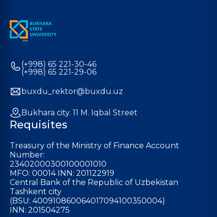
(+998) 65 221-30-46
(+998) 65 221-29-06
buxdu_rektor@buxdu.uz
Bukhara city. 11 M. Iqbal Street
Requisites
Treasury of the Ministry of Finance Account
Number:
23402000300100001010
MFO: 00014 INN: 201122919
Central Bank of the Republic of Uzbekistan
Tashkent city
(BSU: 400910860064017094100350004)
INN: 201504275