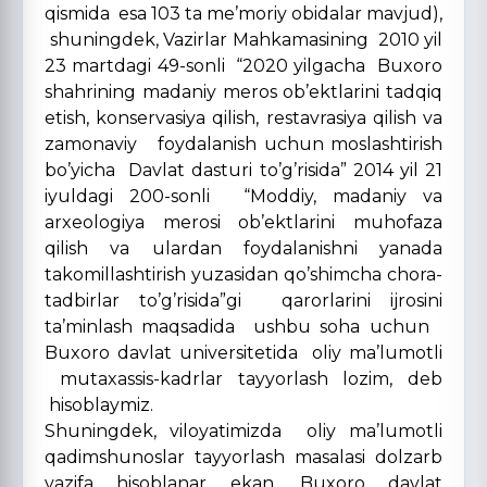
qismida esa 103 ta me’moriy obidalar mavjud),
shuningdek, Vazirlar Mahkamasining 2010 yil
23 martdagi 49-sonli “2020 yilgacha Buxoro
shahrining madaniy meros ob’ektlarini tadqiq
etish, konservasiya qilish, restavrasiya qilish va
zamonaviy foydalanish uchun moslashtirish
bo’yicha Davlat dasturi to’g’risida” 2014 yil 21
iyuldagi 200-sonli “Moddiy, madaniy va
arxeologiya merosi ob’ektlarini muhofaza
qilish va ulardan foydalanishni yanada
takomillashtirish yuzasidan qo’shimcha chora-
tadbirlar to’g’risida”gi qarorlarini ijrosini
ta’minlash maqsadida ushbu soha uchun
Buxoro davlat universitetida oliy ma’lumotli
mutaxassis-kadrlar tayyorlash lozim, deb
hisoblaymiz.
Shuningdek, viloyatimizda oliy ma’lumotli
qadimshunoslar tayyorlash masalasi dolzarb
vazifa hisoblanar ekan, Buxoro davlat