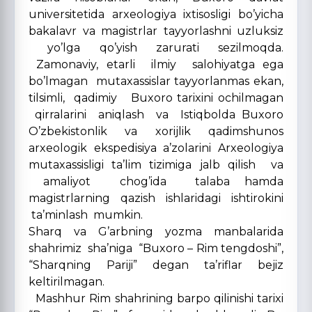
universitetida arxeologiya ixtisosligi bo’yicha
bakalavr va magistrlar tayyorlashni uzluksiz
yo’lga qo’yish zarurati sezilmoqda.
Zamonaviy, etarli ilmiy salohiyatga ega
bo’lmagan mutaxassislar tayyorlanmas ekan,
tilsimli, qadimiy Buxoro tarixini ochilmagan
qirralarini aniqlash va Istiqbolda Buxoro
O’zbekistonlik va xorijlik qadimshunos
arxeologik ekspedisiya a’zolarini Arxeologiya
mutaxassisligi ta’lim tizimiga jalb qilish va
amaliyot chog’ida talaba hamda
magistrlarning qazish ishlaridagi ishtirokini
ta’minlash mumkin.
Sharq va G’arbning yozma manbalarida
shahrimiz sha’niga “Buxoro – Rim tengdoshi”,
“Sharqning Pariji” degan ta’riflar bejiz
keltirilmagan.
Mashhur Rim shahrining barpo qilinishi tarixi