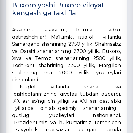
Buxoro yoshi Buxoro viloyat
kengashiga takliflar
Assalomu alaykum, hurmatli tadbir
qatnashchilari! Ma’lumki, istiqlol yillarida
Samarqand shahrining 2750 yillik, Shahrisabz
va Qarshi shaharlarining 2700 yillik, Buxoro,
Xiva va Termiz shaharlarining 2500 yillik,
Toshkent shahrining 2200 yillik, Marg’ilon
shahrining esa 2000 yillik yubileylari
nishonlandi.
Istiqlol yillarida shahar va
qishloqlarimizning qiyofasi tubdan o’zgardi.
XX asr so’ngi o’n yilligi va XXI asr dastlabki
yillarida o’nlab qadimiy shaharlarning
qutlug’ yublieylari nishonlandi.
Prezidentimiz va hukumatimiz tomonidan
sayyohlik markazlari bo’lgan hamda