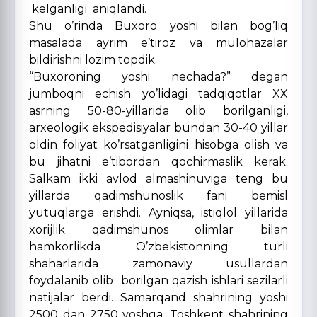
kelganligi aniqlandi.
Shu o’rinda Buxoro yoshi bilan bog’liq
masalada ayrim e’tiroz va mulohazalar
bildirishni lozim topdik.
“Buxoroning yoshi nechada?” degan
jumboqni echish yo’lidagi tadqiqotlar XX
asrning 50-80-yillarida olib borilganligi,
arxeologik ekspedisiyalar bundan 30-40 yillar
oldin foliyat ko’rsatganligini hisobga olish va
bu jihatni e’tibordan qochirmaslik kerak.
Salkam ikki avlod almashinuviga teng bu
yillarda qadimshunoslik fani bemisl
yutuqlarga erishdi. Ayniqsa, istiqlol yillarida
xorijlik qadimshunos olimlar bilan
hamkorlikda O’zbekistonning turli
shaharlarida zamonaviy usullardan
foydalanib olib borilgan qazish ishlari sezilarli
natijalar berdi. Samarqand shahrining yoshi
2500 dan 2750 yoshga, Toshkent shahrining