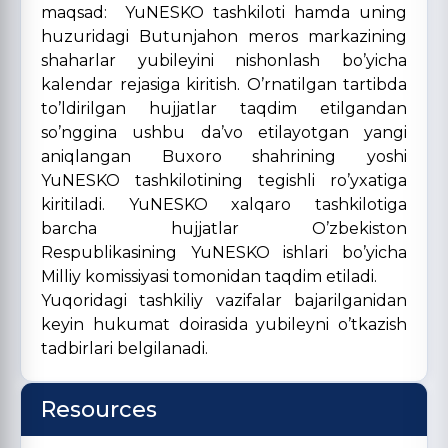
maqsad: YuNESKO tashkiloti hamda uning
huzuridagi Butunjahon meros markazining
shaharlar yubileyini nishonlash bo’yicha
kalendar rejasiga kiritish. O’rnatilgan tartibda
to’ldirilgan hujjatlar taqdim etilgandan
so’nggina ushbu da’vo etilayotgan yangi
aniqlangan Buxoro shahrining yoshi
YuNESKO tashkilotining tegishli ro’yxatiga
kiritiladi. YuNESKO xalqaro tashkilotiga
barcha hujjatlar O’zbekiston
Respublikasining YuNESKO ishlari bo’yicha
Milliy komissiyasi tomonidan taqdim etiladi.
Yuqoridagi tashkiliy vazifalar bajarilganidan
keyin hukumat doirasida yubileyni o’tkazish
tadbirlari belgilanadi.
Resources