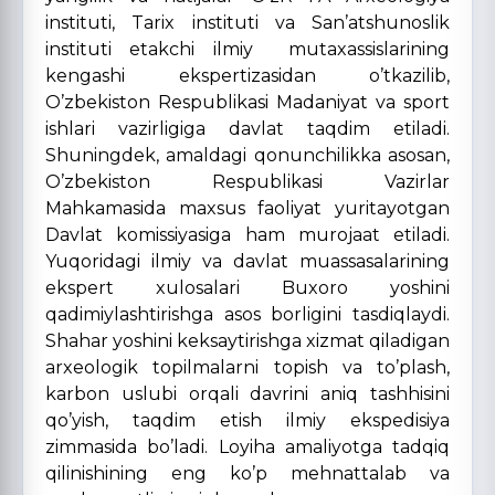
instituti, Tarix instituti va San’atshunoslik
instituti etakchi ilmiy mutaxassislarining
kengashi ekspertizasidan o’tkazilib,
O’zbekiston Respublikasi Madaniyat va sport
ishlari vazirligiga davlat taqdim etiladi.
Shuningdek, amaldagi qonunchilikka asosan,
O’zbekiston Respublikasi Vazirlar
Mahkamasida maxsus faoliyat yuritayotgan
Davlat komissiyasiga ham murojaat etiladi.
Yuqoridagi ilmiy va davlat muassasalarining
ekspert xulosalari Buxoro yoshini
qadimiylashtirishga asos borligini tasdiqlaydi.
Shahar yoshini keksaytirishga xizmat qiladigan
arxeologik topilmalarni topish va to’plash,
karbon uslubi orqali davrini aniq tashhisini
qo’yish, taqdim etish ilmiy ekspedisiya
zimmasida bo’ladi. Loyiha amaliyotga tadqiq
qilinishining eng ko’p mehnattalab va