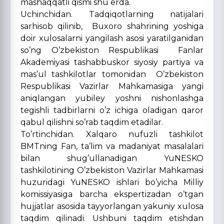
mashaqqatli qismi shu erda.
Uchinchidan. Tadqiqotlarning natijalari
sarhisob qilinib, Buxoro shahrining yoshiga
doir xulosalarni yangilash asosi yaratilganidan
so’ng O’zbekiston Respublikasi Fanlar
Akademiyasi tashabbuskor siyosiy partiya va
mas’ul tashkilotlar tomonidan O’zbekiston
Respublikasi Vazirlar Mahkamasiga yangi
aniqlangan yubiley yoshni nishonlashga
tegishli tadbirlarni o’z ichiga oladigan qaror
qabul qilishni so’rab taqdim etadilar.
To’rtinchidan. Xalqaro nufuzli tashkilot
BMTning Fan, ta’lim va madaniyat masalalari
bilan shug’ullanadigan YuNESKO
tashkilotining O’zbekiston Vazirlar Mahkamasi
huzuridagi YuNESKO ishlari bo’yicha Milliy
komissiyasiga barcha ekspertizadan o’tgan
hujjatlar asosida tayyorlangan yakuniy xulosa
taqdim qilinadi. Ushbuni taqdim etishdan