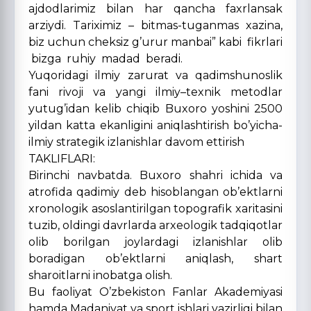
ajdodlarimiz bilan har qancha faxrlansak
arziydi. Tariximiz – bitmas-tuganmas xazina,
biz uchun cheksiz g’urur manbai” kabi fikrlari
bizga ruhiy madad beradi.
Yuqoridagi ilmiy zarurat va qadimshunoslik
fani rivoji va yangi ilmiy–texnik metodlar
yutug’idan kelib chiqib Buxoro yoshini 2500
yildan katta ekanligini aniqlashtirish bo’yicha-
ilmiy strategik izlanishlar davom ettirish
TAKLIFLARI:
Birinchi navbatda. Buxoro shahri ichida va
atrofida qadimiy deb hisoblangan ob’ektlarni
xronologik asoslantirilgan topografik xaritasini
tuzib, oldingi davrlarda arxeologik tadqiqotlar
olib borilgan joylardagi izlanishlar olib
boradigan ob’ektlarni aniqlash, shart
sharoitlarni inobatga olish.
Bu faoliyat O’zbekiston Fanlar Akademiyasi
hamda Madaniyat va sport ishlari vazirligi bilan