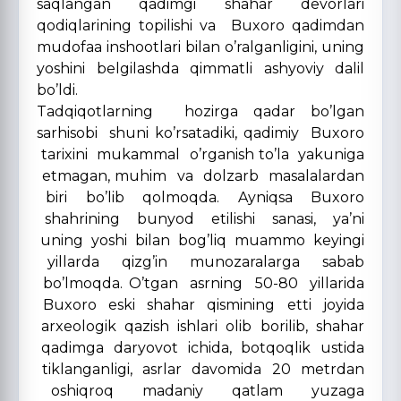
saqlangan qadimgi shahar devorlari
qodiqlarining topilishi va Buxoro qadimdan
mudofaa inshootlari bilan o’ralganligini, uning
yoshini belgilashda qimmatli ashyoviy dalil
bo’ldi.
Tadqiqotlarning hozirga qadar bo’lgan
sarhisobi shuni ko’rsatadiki, qadimiy Buxoro
tarixini mukammal o’rganish to’la yakuniga
etmagan, muhim va dolzarb masalalardan
biri bo’lib qolmoqda. Ayniqsa Buxoro
shahrining bunyod etilishi sanasi, ya’ni
uning yoshi bilan bog’liq muammo keyingi
yillarda qizg’in munozaralarga sabab
bo’lmoqda. O’tgan asrning 50-80 yillarida
Buxoro eski shahar qismining etti joyida
arxeologik qazish ishlari olib borilib, shahar
qadimga daryovot ichida, botqoqlik ustida
tiklanganligi, asrlar davomida 20 metrdan
oshiqroq madaniy qatlam yuzaga