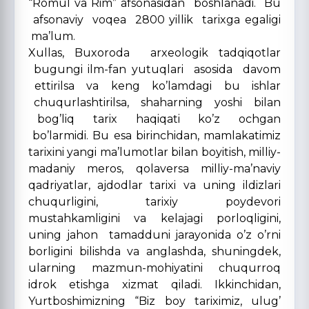
“Romul va Rim” afsonasidan boshlanadi. Bu
afsonaviy voqea 2800 yillik tarixga egaligi
ma’lum.
Xullas, Buxoroda arxeologik tadqiqotlar
bugungi ilm-fan yutuqlari asosida davom
ettirilsa va keng ko’lamdagi bu ishlar
chuqurlashtirilsa, shaharning yoshi bilan
bog’liq tarix haqiqati ko’z ochgan
bo’larmidi. Bu esa birinchidan, mamlakatimiz
tarixini yangi ma’lumotlar bilan boyitish, milliy-
madaniy meros, qolaversa milliy-ma’naviy
qadriyatlar, ajdodlar tarixi va uning ildizlari
chuqurligini, tarixiy poydevori
mustahkamligini va kelajagi porloqligini,
uning jahon tamadduni jarayonida o’z o’rni
borligini bilishda va anglashda, shuningdek,
ularning mazmun-mohiyatini chuqurroq
idrok etishga xizmat qiladi. Ikkinchidan,
Yurtboshimizning “Biz boy tariximiz, ulug’