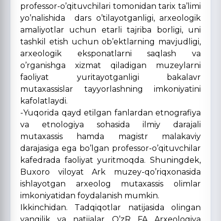
professor-o’qituvchilari tomonidan tarix ta’limi
yo’nalishida dars o’tilayotganligi, arxeologik
amaliyotlar uchun etarli tajriba borligi, uni
tashkil etish uchun ob’ektlarning mavjudligi,
arxeologik eksponatlarni saqlash va
o’rganishga xizmat qiladigan muzeylarni
faoliyat yuritayotganligi bakalavr
mutaxassislar tayyorlashning imkoniyatini
kafolatlaydi.
-Yuqorida qayd etilgan fanlardan etnografiya
va etnologiya sohasida ilmiy darajali
mutaxassis hamda magistr malakaviy
darajasiga ega bo’lgan professor-o’qituvchilar
kafedrada faoliyat yuritmoqda. Shuningdek,
Buxoro viloyat Ark muzey-qo’riqxonasida
ishlayotgan arxeolog mutaxassis olimlar
imkoniyatidan foydalanish mumkin.
Ikkinchidan. Tadqiqotlar natijasida olingan
yangilik va natijalar O’zR FA Arxeologiya