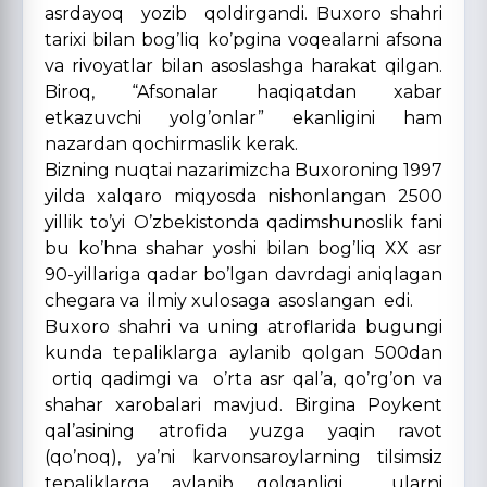
asrdayoq yozib qoldirgandi. Buxoro shahri
tarixi bilan bog’liq ko’pgina voqealarni afsona
va rivoyatlar bilan asoslashga harakat qilgan.
Biroq, “Afsonalar haqiqatdan xabar
etkazuvchi yolg’onlar” ekanligini ham
nazardan qochirmaslik kerak.
Bizning nuqtai nazarimizcha Buxoroning 1997
yilda xalqaro miqyosda nishonlangan 2500
yillik to’yi O’zbekistonda qadimshunoslik fani
bu ko’hna shahar yoshi bilan bog’liq XX asr
90-yillariga qadar bo’lgan davrdagi aniqlagan
chegara va ilmiy xulosaga asoslangan edi.
Buxoro shahri va uning atroflarida bugungi
kunda tepaliklarga aylanib qolgan 500dan
ortiq qadimgi va o’rta asr qal’a, qo’rg’on va
shahar xarobalari mavjud. Birgina Poykent
qal’asining atrofida yuzga yaqin ravot
(qo’noq), ya’ni karvonsaroylarning tilsimsiz
tepaliklarga aylanib qolganligi, ularni