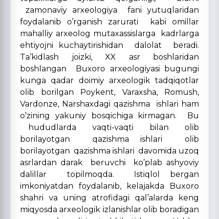
zamonaviy arxeologiya fani yutuqlaridan
foydalanib o’rganish zarurati kabi omillar
mahalliy arxeolog mutaxassislarga kadrlarga
ehtiyojni kuchaytirishidan dalolat beradi.
Ta’kidlash joizki, XX asr boshlaridan
boshlangan Buxoro arxeologiyasi bugungi
kunga qadar doimiy arxeologik tadqiqotlar
olib borilgan Poykent, Varaxsha, Romush,
Vardonze, Narshaxdagi qazishma ishlari ham
o’zining yakuniy bosqichiga kirmagan. Bu
hududlarda vaqti-vaqti bilan olib
borilayotgan qazishma ishlari olib
borilayotgan qazishma ishlari davomida uzoq
asrlardan darak beruvchi ko’plab ashyoviy
dalillar topilmoqda. Istiqlol bergan
imkoniyatdan foydalanib, kelajakda Buxoro
shahri va uning atrofidagi qal’alarda keng
miqyosda arxeologik izlanishlar olib boradigan