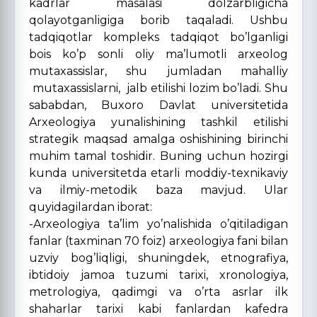
kadrlar masalasi dolzarbligicha
qolayotganligiga borib taqaladi. Ushbu
tadqiqotlar kompleks tadqiqot bo’lganligi
bois ko’p sonli oliy ma’lumotli arxeolog
mutaxassislar, shu jumladan mahalliy
mutaxassislarni, jalb etilishi lozim bo’ladi. Shu
sababdan, Buxoro Davlat universitetida
Arxeologiya yunalishining tashkil etilishi
strategik maqsad amalga oshishining birinchi
muhim tamal toshidir. Buning uchun hozirgi
kunda universitetda etarli moddiy-texnikaviy
va ilmiy-metodik baza mavjud. Ular
quyidagilardan iborat:
-Arxeologiya ta’lim yo’nalishida o’qitiladigan
fanlar (taxminan 70 foiz) arxeologiya fani bilan
uzviy bog’liqligi, shuningdek, etnografiya,
ibtidoiy jamoa tuzumi tarixi, xronologiya,
metrologiya, qadimgi va o’rta asrlar ilk
shaharlar tarixi kabi fanlardan kafedra