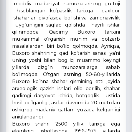
moddiy madaniyat namunalarining gultoji
hisoblangan ko’pasrlik tarixga daxldor
shaharlar qiyofasida bo’lishi va zamonaviylik
uyg’unligini saqlab qolishda hayrli ishlar
qilinmoqda. Qadimiy Buxoro tarixini
mukammal o’rganish muhim va dolzarb
masalalardan biri bo’lib qolmoqda. Ayniqsa,
Buxoro shahrining qad ko’tarish sanasi, ya’ni
uning yoshi bilan bog’liq muammo keyingi
yillarda qizg’in munozaralarga sabab
bo’lmoqda. O’tgan asrning 50-80-yillarida
Buxoro ko’hna shahar qismining etti joyida
arxeologik qazish ishlari olib borilib, shahar
qadimgi daryovot ichida, botqoqlik ustida
hosil bo’lganligi, asrlar davomida 20 metrdan
oshiqroq madaniy qatlam yuzaga kelganligi
aniqlangandi.
Buxoro shahri 2500 yillik tarixga ega
ekanligini isbotlashda 1956-1975 yillarda