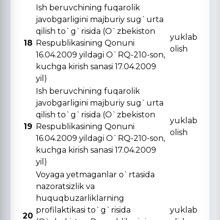
Ish beruvchining fuqarolik
javobgarligini majburiy sug`urta
qilish to`g`risida (O`zbekiston
yuklab
18
Respublikasining Qonuni
olish
16.04.2009 yildagi O`RQ-210-son,
kuchga kirish sanasi 17.04.2009
yil)
Ish beruvchining fuqarolik
javobgarligini majburiy sug`urta
qilish to`g`risida (O`zbekiston
yuklab
19
Respublikasining Qonuni
olish
16.04.2009 yildagi O`RQ-210-son,
kuchga kirish sanasi 17.04.2009
yil)
Voyaga yetmaganlar o`rtasida
nazoratsizlik va
huquqbuzarliklarning
profilaktikasi to`g`risida
yuklab
20