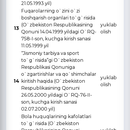
21.05.1993 yil)
Fuqarolarning o`zini o`zi
boshqarish organlari to`g`risida
(O`zbekiston Respublikasining
yuklab
13
Qonuni 14.04.1999 yildagi O`RQ-
olish
758-I-son, kuchga kirish sanasi
11.05.1999 yil
“Jismoniy tarbiya va sport
to`g`risida”gi O`zbekiston
Respublikasi Qonuniga
o`zgartirishlar va qo`shimchalar
yuklab
14
kiritish haqida (O`zbekiston
olish
Respublikasining Qonuni
26.05.2000 yildagi O`RQ-76-II-
son, kuchga kirish sanasi
02.07.2000 yil)
Bola huquqlarining kafolatlari
to`g`risida (O`zbekiston