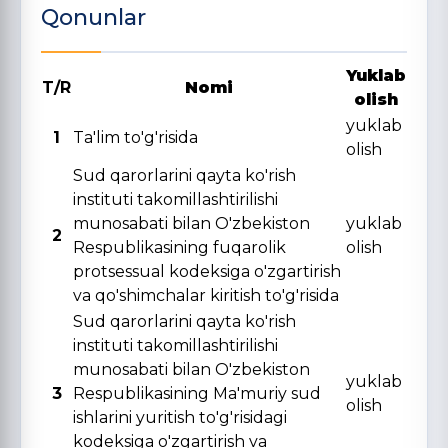
Qonunlar
Yuklab
T/R
Nomi
olish
yuklab
1
Ta'lim to'g'risida
olish
Sud qarorlarini qayta ko'rish
instituti takomillashtirilishi
munosabati bilan O'zbekiston
yuklab
2
Respublikasining fuqarolik
olish
protsessual kodeksiga o'zgartirish
va qo'shimchalar kiritish to'g'risida
Sud qarorlarini qayta ko'rish
instituti takomillashtirilishi
munosabati bilan O'zbekiston
yuklab
3
Respublikasining Ma'muriy sud
olish
ishlarini yuritish to'g'risidagi
kodeksiga o'zgartirish va