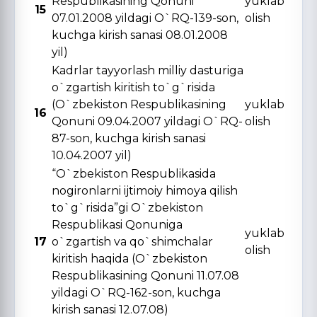
Respublikasining Qonuni
yuklab
15
07.01.2008 yildagi O`RQ-139-son,
olish
kuchga kirish sanasi 08.01.2008
yil)
Kadrlar tayyorlash milliy dasturiga
o`zgartish kiritish to`g`risida
(O`zbekiston Respublikasining
yuklab
16
Qonuni 09.04.2007 yildagi O`RQ-
olish
87-son, kuchga kirish sanasi
10.04.2007 yil)
“O`zbekiston Respublikasida
nogironlarni ijtimoiy himoya qilish
to`g`risida”gi O`zbekiston
Respublikasi Qonuniga
yuklab
17
o`zgartish va qo`shimchalar
olish
kiritish haqida (O`zbekiston
Respublikasining Qonuni 11.07.08
yildagi O`RQ-162-son, kuchga
kirish sanasi 12.07.08)