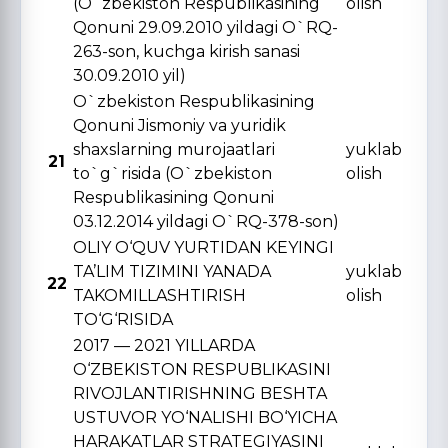
(O`zbekiston Respublikasining
olish
Qonuni 29.09.2010 yildagi O`RQ-
263-son, kuchga kirish sanasi
30.09.2010 yil)
O`zbekiston Respublikasining
Qonuni Jismoniy va yuridik
shaxslarning murojaatlari
yuklab
21
to`g`risida (O`zbekiston
olish
Respublikasining Qonuni
03.12.2014 yildagi O`RQ-378-son)
OLIY O‘QUV YURTIDAN KЕYINGI
TA’LIM TIZIMINI YANADA
yuklab
22
TAKOMILLASHTIRISH
olish
TO‘G‘RISIDA
2017 — 2021 YILLARDA
O‘ZBЕKISTON RЕSPUBLIKASINI
RIVOJLANTIRISHNING BЕSHTA
USTUVOR YO‘NALISHI BO‘YICHA
HARAKATLAR STRATЕGIYASINI