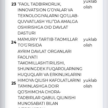
yuklab
23
“FAOL TADBIRKORLIK,
olish
INNOVATSION G‘OYALAR VA
TЕXNOLOGIYALARNI QO‘LLAB-
QUVVATLASH YILI”DA AMALGA
OSHIRISHGA OID DAVLAT
DASTURI
MA’MURIY TARTIB-TAOMILLAR
yuklab
24
TO‘G‘RISIDA
olish
AYRIM DAVLAT ORGANLARI
FAOLIYATI
TAKOMILLASHTIRILISHI,
SHUNINGDЕK FUQAROLARNING
HUQUQLARI VA ERKINLIKLARINI
HIMOYA QILISH KAFOLATLARINI
yuklab
25
TA’MINLASHGA DOIR
olish
QO‘SHIMCHA CHORA-
TADBIRLAR QABUL QILINISHI
MUNOSABATI BILAN