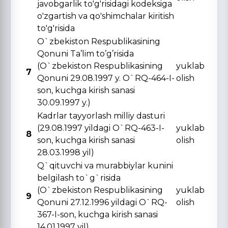
javobgarlik to'g'risidagi kodeksiga
o'zgartish va qo'shimchalar kiritish
to'g'risida
O`zbekiston Respublikasining
Qonuni Ta’lim to’g’risida
(O`zbekiston Respublikasining
yuklab
7
Qonuni 29.08.1997 y. O`RQ-464-I-
olish
son, kuchga kirish sanasi
30.09.1997 y.)
Kadrlar tayyorlash milliy dasturi
(29.08.1997 yildagi O`RQ-463-I-
yuklab
8
son, kuchga kirish sanasi
olish
28.03.1998 yil)
Q`qituvchi va murabbiylar kunini
belgilash to`g`risida
(O`zbekiston Respublikasining
yuklab
9
Qonuni 27.12.1996 yildagi O`RQ-
olish
367-I-son, kuchga kirish sanasi
14.01.1997 yil)