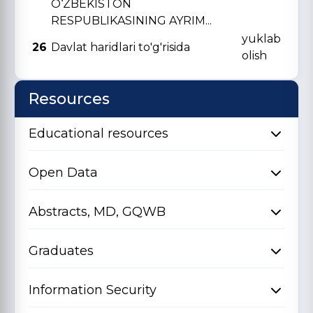
O‘ZBЕKISTON
RЕSPUBLIKASINING AYRIM...
yuklab
26
Davlat haridlari to'g'risida
olish
Resources
Educational resources
Open Data
Abstracts, MD, GQWB
Graduates
Information Security