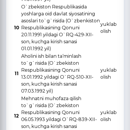
O`zbekiston Respublikasida
yoshlarga oid davlat siyosatining
asoslari to`g`risida (O`zbenkiston
yuklab
10
Respublikasining Qonuni
olish
20.11.1991 yildagi O`RQ-429-XII-
son, kuchga kirish sanasi
01.01.1992 yil)
Aholini ish bilan ta‘minlash
to`g`risida (O`zbekiston
Respublikasining Qonuni
yuklab
11
13.01.1992 yildagi O`RQ-510-XII-
olish
son, kuchga kirish sanasi
07.03.1992 yil)
Mehnatni muhofaza qilish
to`g`risida (O`zbekiston
Respublikasining Qonuni
yuklab
12
06.05.1993 yildagi O`RQ-839-XII-
olish
son, kuchga kirish sanasi