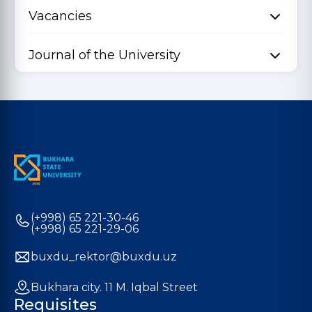
Vacancies
Journal of the University
(+998) 65 221-30-46
(+998) 65 221-29-06
buxdu_rektor@buxdu.uz
Bukhara city. 11 M. Iqbal Street
Requisites