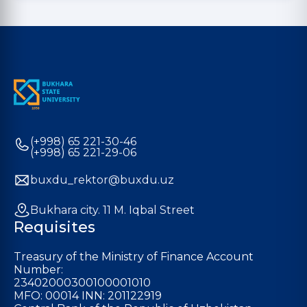
(+998) 65 221-30-46
(+998) 65 221-29-06
buxdu_rektor@buxdu.uz
Bukhara city. 11 M. Iqbal Street
Requisites
Treasury of the Ministry of Finance Account
Number:
23402000300100001010
MFO: 00014 INN: 201122919