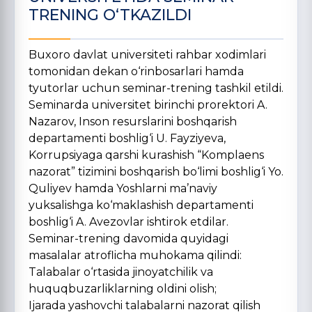
TRENING O‘TKAZILDI
Buxoro davlat universiteti rahbar xodimlari
tomonidan dekan o‘rinbosarlari hamda
tyutorlar uchun seminar-trening tashkil etildi.
Seminarda universitet birinchi prorektori A.
Nazarov, Inson resurslarini boshqarish
departamenti boshlig‘i U. Fayziyeva,
Korrupsiyaga qarshi kurashish “Komplaens
nazorat” tizimini boshqarish bo‘limi boshlig‘i Yo.
Quliyev hamda Yoshlarni ma’naviy
yuksalishga ko‘maklashish departamenti
boshlig‘i A. Avezovlar ishtirok etdilar.
Seminar-trening davomida quyidagi
masalalar atroflicha muhokama qilindi:
Talabalar o‘rtasida jinoyatchilik va
huquqbuzarliklarning oldini olish;
Ijarada yashovchi talabalarni nazorat qilish