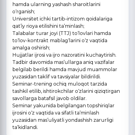
hamda ularning yashash sharoitlarini
o‘rganish;
Universitet ichki tartib-intizom qoidalariga
qat’iy rioya etilishini ta’minlash;
Talabalar turar joyi (TTJ) to‘lovlari hamda
to‘lov-kontrakt mablag‘larini o‘z vaqtida
amalga oshirish;
Hujjatlar ijrosi va ijro nazoratini kuchaytirish.
Tadbir davomida mas’ullarga aniq vazifalar
belgilab berildi hamda mavjud muammolar
yuzasidan taklif va tavsiyalar bildirildi.
Seminar-trening ochiq muloqot tarzida
tashkil etilib, ishtirokchilar o‘zlarini qiziqtirgan
savollarga batafsil javob oldilar.
Seminar yakunida belgilangan topshiriqlar
ijrosini o‘z vaqtida va sifatli ta’minlash
yuzasidan mas’uliyatli yondashish zarurligi
ta’kidlandi.