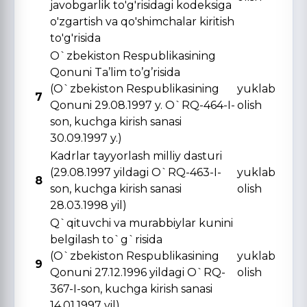
javobgarlik to'g'risidagi kodeksiga
o'zgartish va qo'shimchalar kiritish
to'g'risida
O`zbekiston Respublikasining
Qonuni Ta’lim to’g’risida
(O`zbekiston Respublikasining
yuklab
7
Qonuni 29.08.1997 y. O`RQ-464-I-
olish
son, kuchga kirish sanasi
30.09.1997 y.)
Kadrlar tayyorlash milliy dasturi
(29.08.1997 yildagi O`RQ-463-I-
yuklab
8
son, kuchga kirish sanasi
olish
28.03.1998 yil)
Q`qituvchi va murabbiylar kunini
belgilash to`g`risida
(O`zbekiston Respublikasining
yuklab
9
Qonuni 27.12.1996 yildagi O`RQ-
olish
367-I-son, kuchga kirish sanasi
14.01.1997 yil)