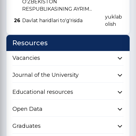
O‘ZBЕKISTON
RЕSPUBLIKASINING AYRIM...
yuklab
26
Davlat haridlari to'g'risida
olish
Resources
Vacancies
Journal of the University
Educational resources
Open Data
Graduates