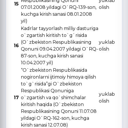
Respublikasining Qonuni
yuklab
15
07.01.2008 yildagi O`RQ-139-son,
olish
kuchga kirish sanasi 08.01.2008
yil)
Kadrlar tayyorlash milliy dasturiga
o`zgartish kiritish to`g`risida
(O`zbekiston Respublikasining
yuklab
16
Qonuni 09.04.2007 yildagi O`RQ-
olish
87-son, kuchga kirish sanasi
10.04.2007 yil)
“O`zbekiston Respublikasida
nogironlarni ijtimoiy himoya qilish
to`g`risida”gi O`zbekiston
Respublikasi Qonuniga
yuklab
17
o`zgartish va qo`shimchalar
olish
kiritish haqida (O`zbekiston
Respublikasining Qonuni 11.07.08
yildagi O`RQ-162-son, kuchga
kirish sanasi 12.07.08)