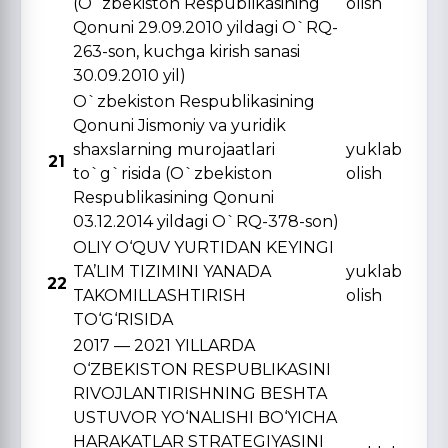
(O`zbekiston Respublikasining
olish
Qonuni 29.09.2010 yildagi O`RQ-
263-son, kuchga kirish sanasi
30.09.2010 yil)
O`zbekiston Respublikasining
Qonuni Jismoniy va yuridik
shaxslarning murojaatlari
yuklab
21
to`g`risida (O`zbekiston
olish
Respublikasining Qonuni
03.12.2014 yildagi O`RQ-378-son)
OLIY O‘QUV YURTIDAN KЕYINGI
TA’LIM TIZIMINI YANADA
yuklab
22
TAKOMILLASHTIRISH
olish
TO‘G‘RISIDA
2017 — 2021 YILLARDA
O‘ZBЕKISTON RЕSPUBLIKASINI
RIVOJLANTIRISHNING BЕSHTA
USTUVOR YO‘NALISHI BO‘YICHA
HARAKATLAR STRATЕGIYASINI