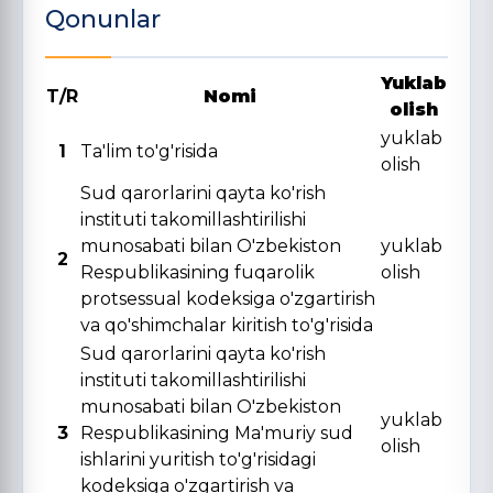
Qonunlar
Yuklab
T/R
Nomi
olish
yuklab
1
Ta'lim to'g'risida
olish
Sud qarorlarini qayta ko'rish
instituti takomillashtirilishi
munosabati bilan O'zbekiston
yuklab
2
Respublikasining fuqarolik
olish
protsessual kodeksiga o'zgartirish
va qo'shimchalar kiritish to'g'risida
Sud qarorlarini qayta ko'rish
instituti takomillashtirilishi
munosabati bilan O'zbekiston
yuklab
3
Respublikasining Ma'muriy sud
olish
ishlarini yuritish to'g'risidagi
kodeksiga o'zgartirish va