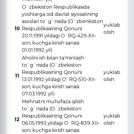
O`zbekiston Respublikasida
yoshlarga oid davlat siyosatining
asoslari to`g`risida (O`zbenkiston
yuklab
10
Respublikasining Qonuni
olish
20.11.1991 yildagi O`RQ-429-XII-
son, kuchga kirish sanasi
01.01.1992 yil)
Aholini ish bilan ta‘minlash
to`g`risida (O`zbekiston
Respublikasining Qonuni
yuklab
11
13.01.1992 yildagi O`RQ-510-XII-
olish
son, kuchga kirish sanasi
07.03.1992 yil)
Mehnatni muhofaza qilish
to`g`risida (O`zbekiston
Respublikasining Qonuni
yuklab
12
06.05.1993 yildagi O`RQ-839-XII-
olish
son, kuchga kirish sanasi