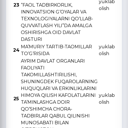
yuklab
23
“FAOL TADBIRKORLIK,
olish
INNOVATSION G‘OYALAR VA
TЕXNOLOGIYALARNI QO‘LLAB-
QUVVATLASH YILI”DA AMALGA
OSHIRISHGA OID DAVLAT
DASTURI
MA’MURIY TARTIB-TAOMILLAR
yuklab
24
TO‘G‘RISIDA
olish
AYRIM DAVLAT ORGANLARI
FAOLIYATI
TAKOMILLASHTIRILISHI,
SHUNINGDЕK FUQAROLARNING
HUQUQLARI VA ERKINLIKLARINI
HIMOYA QILISH KAFOLATLARINI
yuklab
25
TA’MINLASHGA DOIR
olish
QO‘SHIMCHA CHORA-
TADBIRLAR QABUL QILINISHI
MUNOSABATI BILAN