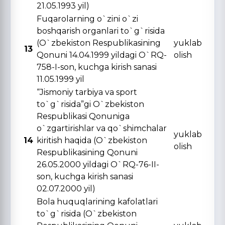
21.05.1993 yil)
Fuqarolarning o`zini o`zi
boshqarish organlari to`g`risida
(O`zbekiston Respublikasining
yuklab
13
Qonuni 14.04.1999 yildagi O`RQ-
olish
758-I-son, kuchga kirish sanasi
11.05.1999 yil
“Jismoniy tarbiya va sport
to`g`risida”gi O`zbekiston
Respublikasi Qonuniga
o`zgartirishlar va qo`shimchalar
yuklab
14
kiritish haqida (O`zbekiston
olish
Respublikasining Qonuni
26.05.2000 yildagi O`RQ-76-II-
son, kuchga kirish sanasi
02.07.2000 yil)
Bola huquqlarining kafolatlari
to`g`risida (O`zbekiston