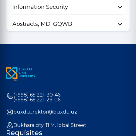
Information Security
Abstracts, MD, GQWB
(+998) 65 221-30-46
(+998) 65 221-29-06
buxdu_rektor@buxdu.uz
Bukhara city. 11 M. Iqbal Street
Requisites