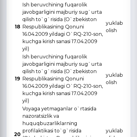
Ish beruvchining fuqarolik
javobgarligini majburiy sug`urta
qilish to`g`risida (O`zbekiston
yuklab
18
Respublikasining Qonuni
olish
16.04.2009 yildagi O`RQ-210-son,
kuchga kirish sanasi 17.04.2009
yil)
Ish beruvchining fuqarolik
javobgarligini majburiy sug`urta
qilish to`g`risida (O`zbekiston
yuklab
19
Respublikasining Qonuni
olish
16.04.2009 yildagi O`RQ-210-son,
kuchga kirish sanasi 17.04.2009
yil)
Voyaga yetmaganlar o`rtasida
nazoratsizlik va
huquqbuzarliklarning
profilaktikasi to`g`risida
yuklab
20