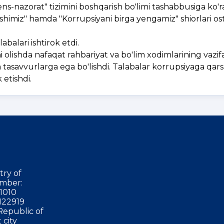
s-nazorat" tizimini boshqarish bo'limi tashabbusiga ko'r
shimiz" hamda "Korrupsiyani birga yengamiz" shiorlari os
balari ishtirok etdi.
i olishda nafaqat rahbariyat va bo'lim xodimlarining vazifas
da tasavvurlarga ega bo'lishdi. Talabalar korrupsiyaga qars
 etishdi.
try of
mber:
1010
122919
Republic of
 city