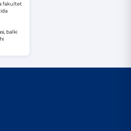
a fakultet
tida
i, balki
hi