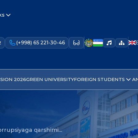
ks
z
(+998) 65 221-30-46
SION 2026
GREEN UNIVERSITY
FOREIGN STUDENTS
A
korrupsiyaga qarshimi…