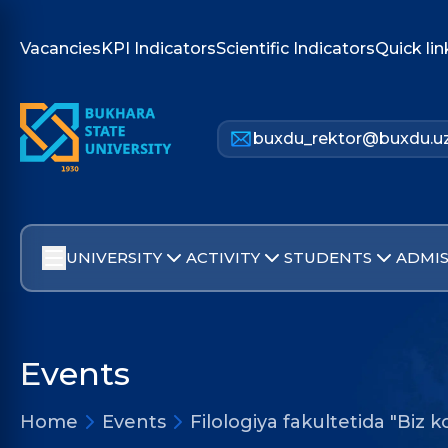
Vacancies
KPI Indicators
Scientific Indicators
Quick lin
buxdu_rektor@buxdu.u
UNIVERSITY
ACTIVITY
STUDENTS
ADMIS
Events
Home
Events
Filologiya fakultetida "Biz 