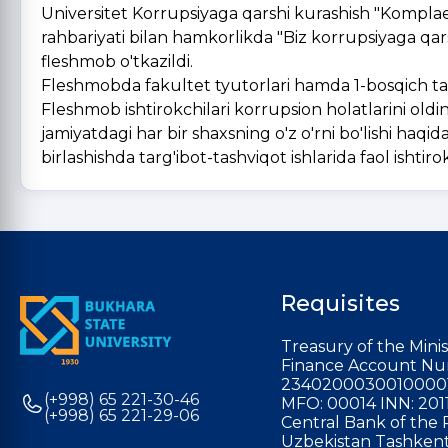
Universitet Korrupsiyaga qarshi kurashish "Komplaen
rahbariyati bilan hamkorlikda "Biz korrupsiyaga qar
fleshmob o'tkazildi.
Fleshmobda fakultet tyutorlari hamda 1-bosqich tala
Fleshmob ishtirokchilari korrupsion holatlarini oldin
jamiyatdagi har bir shaxsning o'z o'rni bo'lishi haqi
birlashishda targ'ibot-tashviqot ishlarida faol ishtirok
Requisites
Treasury of the Minis
Finance Account Nu
2340200030010000
(+998) 65 221-30-46
MFO: 00014 INN: 201
(+998) 65 221-29-06
Central Bank of the 
Uzbekistan Tashkent