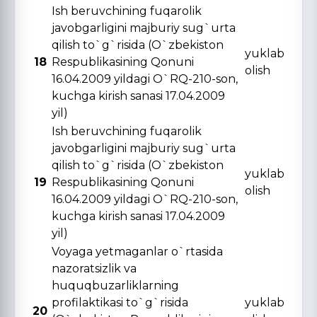
Ish beruvchining fuqarolik
javobgarligini majburiy sug`urta
qilish to`g`risida (O`zbekiston
yuklab
18
Respublikasining Qonuni
olish
16.04.2009 yildagi O`RQ-210-son,
kuchga kirish sanasi 17.04.2009
yil)
Ish beruvchining fuqarolik
javobgarligini majburiy sug`urta
qilish to`g`risida (O`zbekiston
yuklab
19
Respublikasining Qonuni
olish
16.04.2009 yildagi O`RQ-210-son,
kuchga kirish sanasi 17.04.2009
yil)
Voyaga yetmaganlar o`rtasida
nazoratsizlik va
huquqbuzarliklarning
profilaktikasi to`g`risida
yuklab
20