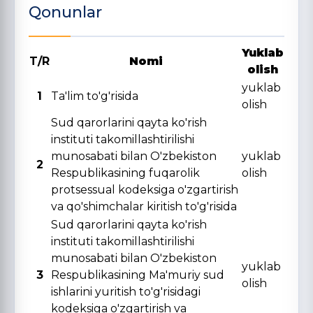
Qonunlar
Yuklab
T/R
Nomi
olish
yuklab
1
Ta'lim to'g'risida
olish
Sud qarorlarini qayta ko'rish
instituti takomillashtirilishi
munosabati bilan O'zbekiston
yuklab
2
Respublikasining fuqarolik
olish
protsessual kodeksiga o'zgartirish
va qo'shimchalar kiritish to'g'risida
Sud qarorlarini qayta ko'rish
instituti takomillashtirilishi
munosabati bilan O'zbekiston
yuklab
3
Respublikasining Ma'muriy sud
olish
ishlarini yuritish to'g'risidagi
kodeksiga o'zgartirish va