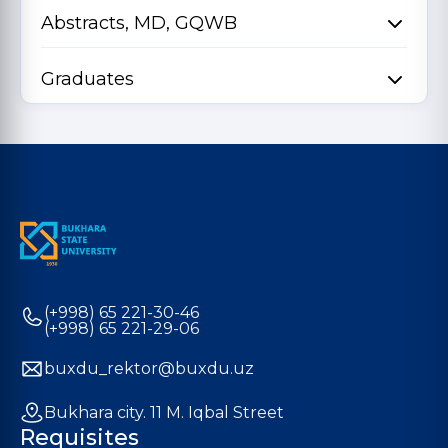
Abstracts, MD, GQWB
Graduates
(+998) 65 221-30-46
(+998) 65 221-29-06
buxdu_rektor@buxdu.uz
Bukhara city. 11 M. Iqbal Street
Requisites