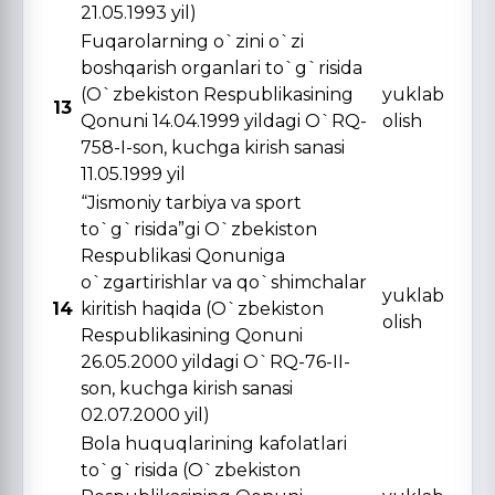
21.05.1993 yil)
Fuqarolarning o`zini o`zi
boshqarish organlari to`g`risida
(O`zbekiston Respublikasining
yuklab
13
Qonuni 14.04.1999 yildagi O`RQ-
olish
758-I-son, kuchga kirish sanasi
11.05.1999 yil
“Jismoniy tarbiya va sport
to`g`risida”gi O`zbekiston
Respublikasi Qonuniga
o`zgartirishlar va qo`shimchalar
yuklab
14
kiritish haqida (O`zbekiston
olish
Respublikasining Qonuni
26.05.2000 yildagi O`RQ-76-II-
son, kuchga kirish sanasi
02.07.2000 yil)
Bola huquqlarining kafolatlari
to`g`risida (O`zbekiston