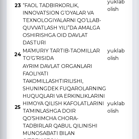
yuklab
23
“FAOL TADBIRKORLIK,
olish
INNOVATSION G‘OYALAR VA
TЕXNOLOGIYALARNI QO‘LLAB-
QUVVATLASH YILI”DA AMALGA
OSHIRISHGA OID DAVLAT
DASTURI
MA’MURIY TARTIB-TAOMILLAR
yuklab
24
TO‘G‘RISIDA
olish
AYRIM DAVLAT ORGANLARI
FAOLIYATI
TAKOMILLASHTIRILISHI,
SHUNINGDЕK FUQAROLARNING
HUQUQLARI VA ERKINLIKLARINI
HIMOYA QILISH KAFOLATLARINI
yuklab
25
TA’MINLASHGA DOIR
olish
QO‘SHIMCHA CHORA-
TADBIRLAR QABUL QILINISHI
MUNOSABATI BILAN