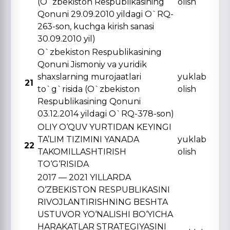
(O`zbekiston Respublikasining
olish
Qonuni 29.09.2010 yildagi O`RQ-
263-son, kuchga kirish sanasi
30.09.2010 yil)
O`zbekiston Respublikasining
Qonuni Jismoniy va yuridik
shaxslarning murojaatlari
yuklab
21
to`g`risida (O`zbekiston
olish
Respublikasining Qonuni
03.12.2014 yildagi O`RQ-378-son)
OLIY O‘QUV YURTIDAN KЕYINGI
TA’LIM TIZIMINI YANADA
yuklab
22
TAKOMILLASHTIRISH
olish
TO‘G‘RISIDA
2017 — 2021 YILLARDA
O‘ZBЕKISTON RЕSPUBLIKASINI
RIVOJLANTIRISHNING BЕSHTA
USTUVOR YO‘NALISHI BO‘YICHA
HARAKATLAR STRATЕGIYASINI