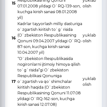
Respublikasining Qonuni
yuklab
15
07.01.2008 yildagi O`RQ-139-son,
olish
kuchga kirish sanasi 08.01.2008
yil)
Kadrlar tayyorlash milliy dasturiga
o`zgartish kiritish to`g`risida
(O`zbekiston Respublikasining
yuklab
16
Qonuni 09.04.2007 yildagi O`RQ-
olish
87-son, kuchga kirish sanasi
10.04.2007 yil)
“O`zbekiston Respublikasida
nogironlarni ijtimoiy himoya qilish
to`g`risida”gi O`zbekiston
Respublikasi Qonuniga
yuklab
17
o`zgartish va qo`shimchalar
olish
kiritish haqida (O`zbekiston
Respublikasining Qonuni 11.07.08
yildagi O`RQ-162-son, kuchga
kirish sanasi 12.07.08)