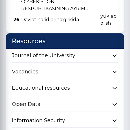
O‘ZBЕKISTON
RЕSPUBLIKASINING AYRIM...
yuklab
26
Davlat haridlari to'g'risida
olish
Resources
Journal of the University
Vacancies
Educational resources
Open Data
Information Security