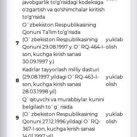
javobgarlik to'g'risidagi kodeksiga
o'zgartish va qo'shimchalar kiritish
to'g'risida
O`zbekiston Respublikasining
Qonuni Ta’lim to’g’risida
(O`zbekiston Respublikasining
yuklab
7
Qonuni 29.08.1997 y. O`RQ-464-I-
olish
son, kuchga kirish sanasi
30.09.1997 y.)
Kadrlar tayyorlash milliy dasturi
(29.08.1997 yildagi O`RQ-463-I-
yuklab
8
son, kuchga kirish sanasi
olish
28.03.1998 yil)
Q`qituvchi va murabbiylar kunini
belgilash to`g`risida
(O`zbekiston Respublikasining
yuklab
9
Qonuni 27.12.1996 yildagi O`RQ-
olish
367-I-son, kuchga kirish sanasi
14.01.1997 yil)