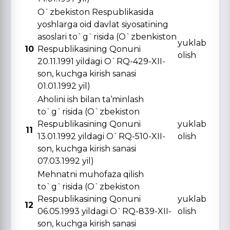
O`zbekiston Respublikasida
yoshlarga oid davlat siyosatining
asoslari to`g`risida (O`zbenkiston
yuklab
10
Respublikasining Qonuni
olish
20.11.1991 yildagi O`RQ-429-XII-
son, kuchga kirish sanasi
01.01.1992 yil)
Aholini ish bilan ta‘minlash
to`g`risida (O`zbekiston
Respublikasining Qonuni
yuklab
11
13.01.1992 yildagi O`RQ-510-XII-
olish
son, kuchga kirish sanasi
07.03.1992 yil)
Mehnatni muhofaza qilish
to`g`risida (O`zbekiston
Respublikasining Qonuni
yuklab
12
06.05.1993 yildagi O`RQ-839-XII-
olish
son, kuchga kirish sanasi